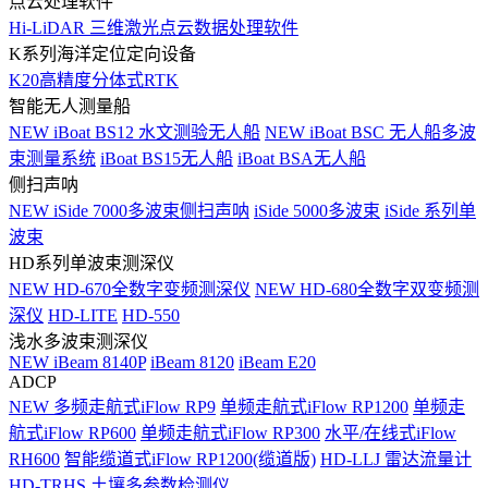
点云处理软件
Hi-LiDAR 三维激光点云数据处理软件
K系列海洋定位定向设备
K20高精度分体式RTK
智能无人测量船
NEW
iBoat BS12 水文测验无人船
NEW
iBoat BSC 无人船多波
束测量系统
iBoat BS15无人船
iBoat BSA无人船
侧扫声呐
NEW
iSide 7000多波束侧扫声呐
iSide 5000多波束
iSide 系列单
波束
HD系列单波束测深仪
NEW
HD-670全数字变频测深仪
NEW
HD-680全数字双变频测
深仪
HD-LITE
HD-550
浅水多波束测深仪
NEW
iBeam 8140P
iBeam 8120
iBeam E20
ADCP
NEW
多频走航式iFlow RP9
单频走航式iFlow RP1200
单频走
航式iFlow RP600
单频走航式iFlow RP300
水平/在线式iFlow
RH600
智能缆道式iFlow RP1200(缆道版)
HD-LLJ 雷达流量计
HD-TRHS 土壤多参数检测仪