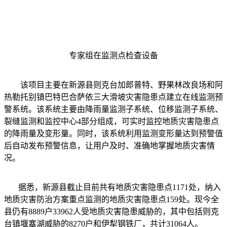
专家组在监测点检查设备
该项目主要在新源县则克台加郎普特、野果林改良场和阿
热勒托别镇巴特巴合萨依三大滑坡灾害隐患点建立在线监测预
警系统。该系统主要由降雨量监测子系统、位移监测子系统、
裂缝监测和监控中心4部分组成，可实时监控地质灾害隐患点
的降雨量及变形量。同时，该系统利用监测变形量达到预警值
后自动发布预警信息，让用户及时、准确地掌握地质灾害情
况。
据悉，新源县截止目前共有地质灾害隐患点1171处，纳入
地质灾害防治方案重点监测的地质灾害隐患点159处。现今全
县仍有8889户33962人受地质灾害隐患威胁的，其中包括则克
台镇堰塞湖威胁的8270户和伊犁钢铁厂，共计31064人。