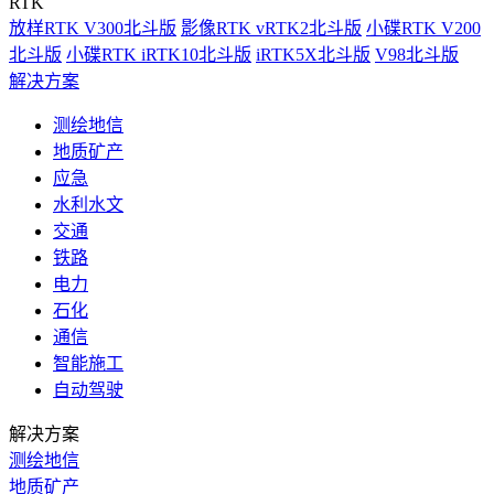
RTK
放样RTK V300北斗版
影像RTK vRTK2北斗版
小碟RTK V200
北斗版
小碟RTK iRTK10北斗版
iRTK5X北斗版
V98北斗版
解决方案
测绘地信
地质矿产
应急
水利水文
交通
铁路
电力
石化
通信
智能施工
自动驾驶
解决方案
测绘地信
地质矿产