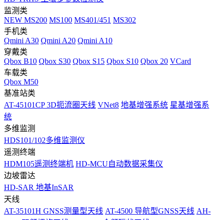
监测类
NEW
MS200
MS100
MS401/451
MS302
手机类
Qmini A30
Qmini A20
Qmini A10
穿戴类
Qbox B10
Qbox S30
Qbox S15
Qbox S10
Qbox 20
VCard
车载类
Qbox M50
基准站类
AT-45101CP 3D扼流圈天线
VNet8
地基增强系统
星基增强系
统
多维监测
HDS101/102多维监测仪
遥测终端
HDM105遥测终端机
HD-MCU自动数据采集仪
边坡雷达
HD-SAR 地基InSAR
天线
AT-35101H GNSS测量型天线
AT-4500 导航型GNSS天线
AH-