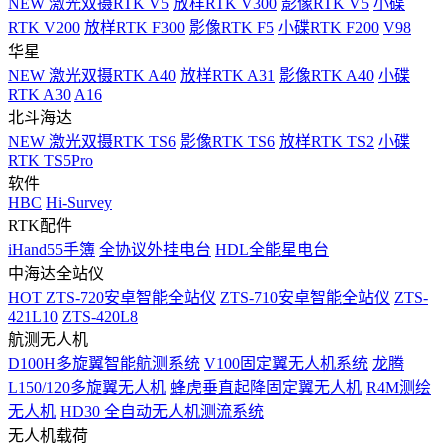
NEW
激光双摄RTK V5
放样RTK V300
影像RTK V5
小碟
RTK V200
放样RTK F300
影像RTK F5
小碟RTK F200
V98
华星
NEW
激光双摄RTK A40
放样RTK A31
影像RTK A40
小碟
RTK A30
A16
北斗海达
NEW
激光双摄RTK TS6
影像RTK TS6
放样RTK TS2
小碟
RTK TS5Pro
软件
HBC
Hi-Survey
RTK配件
iHand55手簿
全协议外挂电台
HDL全能星电台
中海达全站仪
HOT
ZTS-720安卓智能全站仪
ZTS-710安卓智能全站仪
ZTS-
421L10
ZTS-420L8
航测无人机
D100H多旋翼智能航测系统
V100固定翼无人机系统
龙腾
L150/120多旋翼无人机
蜂虎垂直起降固定翼无人机
R4M测绘
无人机
HD30 全自动无人机测流系统
无人机载荷