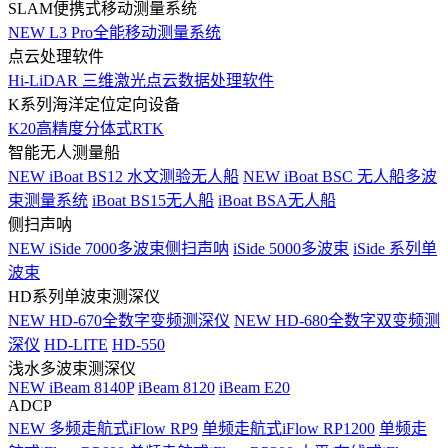
SLAM便携式移动测量系统
NEW
L3 Pro全能移动测量系统
点云处理软件
Hi-LiDAR 三维激光点云数据处理软件
K系列海洋定位定向设备
K20高精度分体式RTK
智能无人测量船
NEW
iBoat BS12 水文测验无人船
NEW
iBoat BSC 无人船多波
束测量系统
iBoat BS15无人船
iBoat BSA无人船
侧扫声呐
NEW
iSide 7000多波束侧扫声呐
iSide 5000多波束
iSide 系列单
波束
HD系列单波束测深仪
NEW
HD-670全数字变频测深仪
NEW
HD-680全数字双变频测
深仪
HD-LITE
HD-550
浅水多波束测深仪
NEW
iBeam 8140P
iBeam 8120
iBeam E20
ADCP
NEW
多频走航式iFlow RP9
单频走航式iFlow RP1200
单频走