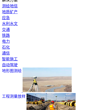
解决方案
测绘地信
地质矿产
应急
水利水文
交通
铁路
电力
石化
通信
智能施工
自动驾驶
地形图测绘
工程测量放样