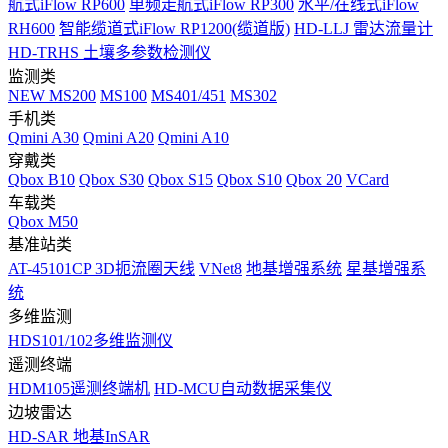
航式iFlow RP600
单频走航式iFlow RP300
水平/在线式iFlow
RH600
智能缆道式iFlow RP1200(缆道版)
HD-LLJ 雷达流量计
HD-TRHS 土壤多参数检测仪
监测类
NEW
MS200
MS100
MS401/451
MS302
手机类
Qmini A30
Qmini A20
Qmini A10
穿戴类
Qbox B10
Qbox S30
Qbox S15
Qbox S10
Qbox 20
VCard
车载类
Qbox M50
基准站类
AT-45101CP 3D扼流圈天线
VNet8
地基增强系统
星基增强系
统
多维监测
HDS101/102多维监测仪
遥测终端
HDM105遥测终端机
HD-MCU自动数据采集仪
边坡雷达
HD-SAR 地基InSAR