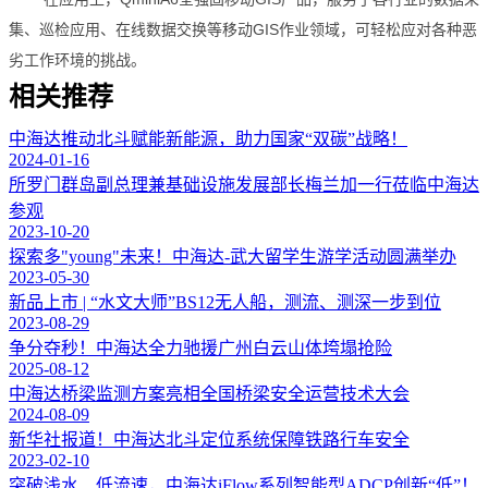
集、巡检应用、在线数据交换等移动GIS作业领域，可轻松应对各种恶
劣工作环境的挑战。
相关推荐
中海达推动北斗赋能新能源，助力国家“双碳”战略！
2024-01-16
所罗门群岛副总理兼基础设施发展部长梅兰加一行莅临中海达
参观
2023-10-20
探索多"young"未来！中海达-武大留学生游学活动圆满举办
2023-05-30
新品上市 | “水文大师”BS12无人船，测流、测深一步到位
2023-08-29
争分夺秒！中海达全力驰援广州白云山体垮塌抢险
2025-08-12
中海达桥梁监测方案亮相全国桥梁安全运营技术大会
2024-08-09
新华社报道！中海达北斗定位系统保障铁路行车安全
2023-02-10
突破浅水、低流速，中海达iFlow系列智能型ADCP创新“低”！