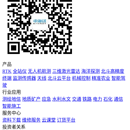
产品
RTK
全站仪
无人机航测
三维激光雷达
海洋探测
北斗高精度
终端
监测传感器
天线
北斗云平台
机械控制
精准农业
智能驾
驶
行业应用
测绘地信
地质矿产
应急
水利水文
交通
铁路
电力
石化
通信
智能施工
服务中心
资料下载
维修服务
云课堂
订货平台
投资者关系