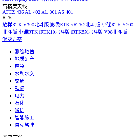
高精度天线
ATCZ-436
AL-402
AL-301
AS-401
RTK
放样RTK V300北斗版
影像RTK vRTK2北斗版
小碟RTK V200
北斗版
小碟RTK iRTK10北斗版
iRTK5X北斗版
V98北斗版
解决方案
测绘地信
地质矿产
应急
水利水文
交通
铁路
电力
石化
通信
智能施工
自动驾驶