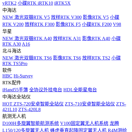
vRTK2
小碟RTK iRTK10
iRTK5X
中海达
NEW
激光双摄RTK V5
放样RTK V300
影像RTK V5
小碟
RTK V200
放样RTK F300
影像RTK F5
小碟RTK F200
V98
华星
NEW
激光双摄RTK A40
放样RTK A31
影像RTK A40
小碟
RTK A30
A16
北斗海达
NEW
激光双摄RTK TS6
影像RTK TS6
放样RTK TS2
小碟
RTK TS5Pro
软件
HBC
Hi-Survey
RTK配件
iHand55手簿
全协议外挂电台
HDL全能星电台
中海达全站仪
HOT
ZTS-720安卓智能全站仪
ZTS-710安卓智能全站仪
ZTS-
421L10
ZTS-420L8
航测无人机
D100H多旋翼智能航测系统
V100固定翼无人机系统
龙腾
L150/120多旋翼无人机
蜂虎垂直起降固定翼无人机
R4M测绘