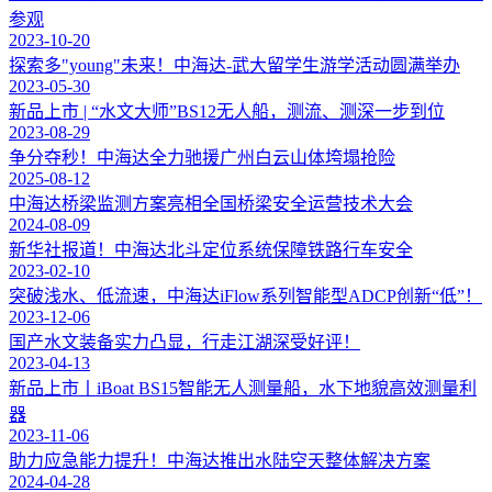
参观
2023-10-20
探索多"young"未来！中海达-武大留学生游学活动圆满举办
2023-05-30
新品上市 | “水文大师”BS12无人船，测流、测深一步到位
2023-08-29
争分夺秒！中海达全力驰援广州白云山体垮塌抢险
2025-08-12
中海达桥梁监测方案亮相全国桥梁安全运营技术大会
2024-08-09
新华社报道！中海达北斗定位系统保障铁路行车安全
2023-02-10
突破浅水、低流速，中海达iFlow系列智能型ADCP创新“低”！
2023-12-06
国产水文装备实力凸显，行走江湖深受好评！
2023-04-13
新品上市丨iBoat BS15智能无人测量船，水下地貌高效测量利
器
2023-11-06
助力应急能力提升！中海达推出水陆空天整体解决方案
2024-04-28