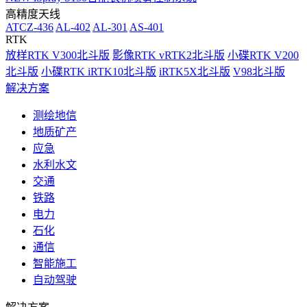
高精度天线
ATCZ-436
AL-402
AL-301
AS-401
RTK
放样RTK V300北斗版
影像RTK vRTK2北斗版
小碟RTK V200
北斗版
小碟RTK iRTK10北斗版
iRTK5X北斗版
V98北斗版
解决方案
测绘地信
地质矿产
应急
水利水文
交通
铁路
电力
石化
通信
智能施工
自动驾驶