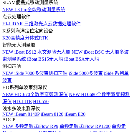
SLAM便携式移动测量系统
NEW
L3 Pro全能移动测量系统
点云处理软件
Hi-LiDAR 三维激光点云数据处理软件
K系列海洋定位定向设备
K20高精度分体式RTK
智能无人测量船
NEW
iBoat BS12 水文测验无人船
NEW
iBoat BSC 无人船多波
束测量系统
iBoat BS15无人船
iBoat BSA无人船
侧扫声呐
NEW
iSide 7000多波束侧扫声呐
iSide 5000多波束
iSide 系列单
波束
HD系列单波束测深仪
NEW
HD-670全数字变频测深仪
NEW
HD-680全数字双变频测
深仪
HD-LITE
HD-550
浅水多波束测深仪
NEW
iBeam 8140P
iBeam 8120
iBeam E20
ADCP
NEW
多频走航式iFlow RP9
单频走航式iFlow RP1200
单频走