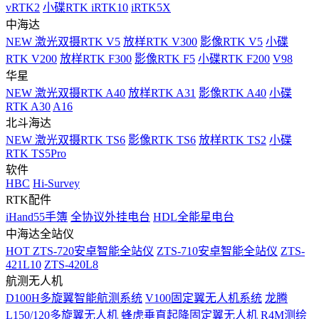
vRTK2
小碟RTK iRTK10
iRTK5X
中海达
NEW
激光双摄RTK V5
放样RTK V300
影像RTK V5
小碟
RTK V200
放样RTK F300
影像RTK F5
小碟RTK F200
V98
华星
NEW
激光双摄RTK A40
放样RTK A31
影像RTK A40
小碟
RTK A30
A16
北斗海达
NEW
激光双摄RTK TS6
影像RTK TS6
放样RTK TS2
小碟
RTK TS5Pro
软件
HBC
Hi-Survey
RTK配件
iHand55手簿
全协议外挂电台
HDL全能星电台
中海达全站仪
HOT
ZTS-720安卓智能全站仪
ZTS-710安卓智能全站仪
ZTS-
421L10
ZTS-420L8
航测无人机
D100H多旋翼智能航测系统
V100固定翼无人机系统
龙腾
L150/120多旋翼无人机
蜂虎垂直起降固定翼无人机
R4M测绘