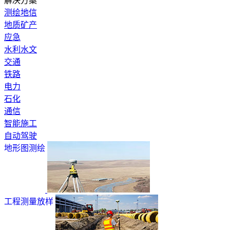
解决方案
测绘地信
地质矿产
应急
水利水文
交通
铁路
电力
石化
通信
智能施工
自动驾驶
地形图测绘
工程测量放样