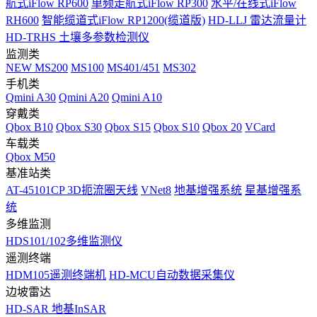
航式iFlow RP600
单频走航式iFlow RP300
水平/在线式iFlow
RH600
智能缆道式iFlow RP1200(缆道版)
HD-LLJ 雷达流量计
HD-TRHS 土壤多参数检测仪
监测类
NEW
MS200
MS100
MS401/451
MS302
手机类
Qmini A30
Qmini A20
Qmini A10
穿戴类
Qbox B10
Qbox S30
Qbox S15
Qbox S10
Qbox 20
VCard
车载类
Qbox M50
基准站类
AT-45101CP 3D扼流圈天线
VNet8
地基增强系统
星基增强系
统
多维监测
HDS101/102多维监测仪
遥测终端
HDM105遥测终端机
HD-MCU自动数据采集仪
边坡雷达
HD-SAR 地基InSAR