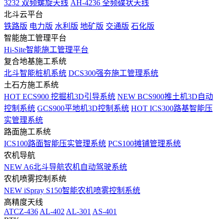
3232 双频螺旋天线
AH-4236 全频碟状天线
北斗云平台
铁路版
电力版
水利版
地矿版
交通版
石化版
智能施工管理平台
Hi-Site智能施工管理平台
复合地基施工系统
北斗智能桩机系统
DCS300强夯施工管理系统
土石方施工系统
HOT
ECS900 挖掘机3D引导系统
NEW
BCS900推土机3D自动
控制系统
GCS900平地机3D控制系统
HOT
ICS300路基智能压
实管理系统
路面施工系统
ICS100路面智能压实管理系统
PCS100摊铺管理系统
农机导航
NEW
A6北斗导航农机自动驾驶系统
农机喷雾控制系统
NEW
iSpray S150智能农机喷雾控制系统
高精度天线
ATCZ-436
AL-402
AL-301
AS-401