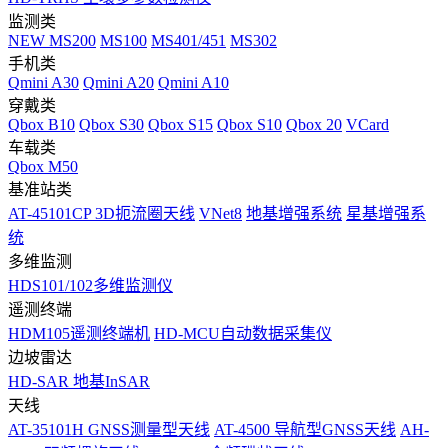
监测类
NEW
MS200
MS100
MS401/451
MS302
手机类
Qmini A30
Qmini A20
Qmini A10
穿戴类
Qbox B10
Qbox S30
Qbox S15
Qbox S10
Qbox 20
VCard
车载类
Qbox M50
基准站类
AT-45101CP 3D扼流圈天线
VNet8
地基增强系统
星基增强系
统
多维监测
HDS101/102多维监测仪
遥测终端
HDM105遥测终端机
HD-MCU自动数据采集仪
边坡雷达
HD-SAR 地基InSAR
天线
AT-35101H GNSS测量型天线
AT-4500 导航型GNSS天线
AH-