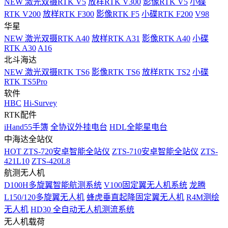
NEW
激光双摄RTK V5
放样RTK V300
影像RTK V5
小碟
RTK V200
放样RTK F300
影像RTK F5
小碟RTK F200
V98
华星
NEW
激光双摄RTK A40
放样RTK A31
影像RTK A40
小碟
RTK A30
A16
北斗海达
NEW
激光双摄RTK TS6
影像RTK TS6
放样RTK TS2
小碟
RTK TS5Pro
软件
HBC
Hi-Survey
RTK配件
iHand55手簿
全协议外挂电台
HDL全能星电台
中海达全站仪
HOT
ZTS-720安卓智能全站仪
ZTS-710安卓智能全站仪
ZTS-
421L10
ZTS-420L8
航测无人机
D100H多旋翼智能航测系统
V100固定翼无人机系统
龙腾
L150/120多旋翼无人机
蜂虎垂直起降固定翼无人机
R4M测绘
无人机
HD30 全自动无人机测流系统
无人机载荷