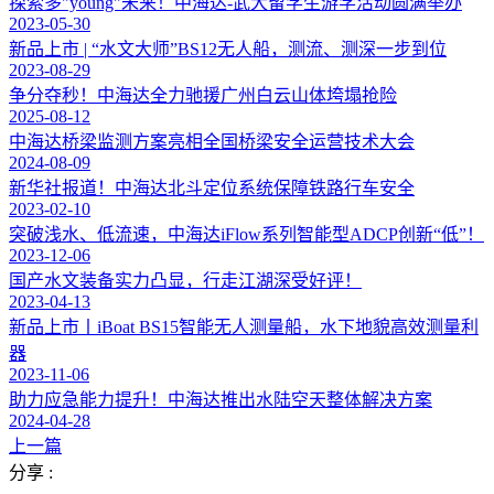
探索多"young"未来！中海达-武大留学生游学活动圆满举办
2023-05-30
新品上市 | “水文大师”BS12无人船，测流、测深一步到位
2023-08-29
争分夺秒！中海达全力驰援广州白云山体垮塌抢险
2025-08-12
中海达桥梁监测方案亮相全国桥梁安全运营技术大会
2024-08-09
新华社报道！中海达北斗定位系统保障铁路行车安全
2023-02-10
突破浅水、低流速，中海达iFlow系列智能型ADCP创新“低”！
2023-12-06
国产水文装备实力凸显，行走江湖深受好评！
2023-04-13
新品上市丨iBoat BS15智能无人测量船，水下地貌高效测量利
器
2023-11-06
助力应急能力提升！中海达推出水陆空天整体解决方案
2024-04-28
上一篇
分享 :