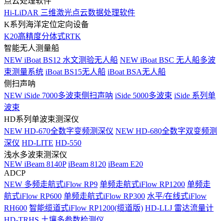
点云处理软件
Hi-LiDAR 三维激光点云数据处理软件
K系列海洋定位定向设备
K20高精度分体式RTK
智能无人测量船
NEW
iBoat BS12 水文测验无人船
NEW
iBoat BSC 无人船多波
束测量系统
iBoat BS15无人船
iBoat BSA无人船
侧扫声呐
NEW
iSide 7000多波束侧扫声呐
iSide 5000多波束
iSide 系列单
波束
HD系列单波束测深仪
NEW
HD-670全数字变频测深仪
NEW
HD-680全数字双变频测
深仪
HD-LITE
HD-550
浅水多波束测深仪
NEW
iBeam 8140P
iBeam 8120
iBeam E20
ADCP
NEW
多频走航式iFlow RP9
单频走航式iFlow RP1200
单频走
航式iFlow RP600
单频走航式iFlow RP300
水平/在线式iFlow
RH600
智能缆道式iFlow RP1200(缆道版)
HD-LLJ 雷达流量计
HD-TRHS 土壤多参数检测仪