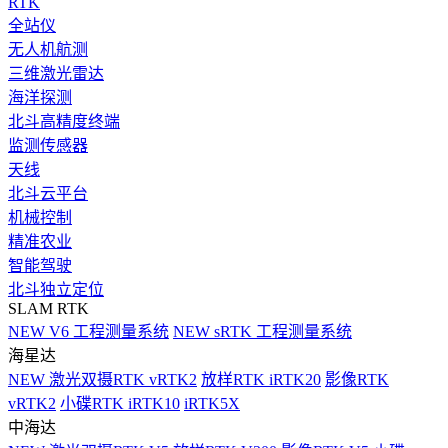
RTK
全站仪
无人机航测
三维激光雷达
海洋探测
北斗高精度终端
监测传感器
天线
北斗云平台
机械控制
精准农业
智能驾驶
北斗独立定位
SLAM RTK
NEW
V6 工程测量系统
NEW
sRTK 工程测量系统
海星达
NEW
激光双摄RTK vRTK2
放样RTK iRTK20
影像RTK
vRTK2
小碟RTK iRTK10
iRTK5X
中海达