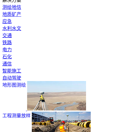
解决方案
测绘地信
地质矿产
应急
水利水文
交通
铁路
电力
石化
通信
智能施工
自动驾驶
地形图测绘
工程测量放样