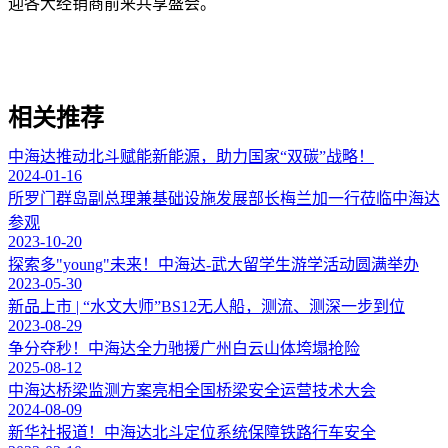
迎各大经销商前来共享盛会。
相关推荐
中海达推动北斗赋能新能源，助力国家“双碳”战略！
2024-01-16
所罗门群岛副总理兼基础设施发展部长梅兰加一行莅临中海达
参观
2023-10-20
探索多"young"未来！中海达-武大留学生游学活动圆满举办
2023-05-30
新品上市 | “水文大师”BS12无人船，测流、测深一步到位
2023-08-29
争分夺秒！中海达全力驰援广州白云山体垮塌抢险
2025-08-12
中海达桥梁监测方案亮相全国桥梁安全运营技术大会
2024-08-09
新华社报道！中海达北斗定位系统保障铁路行车安全