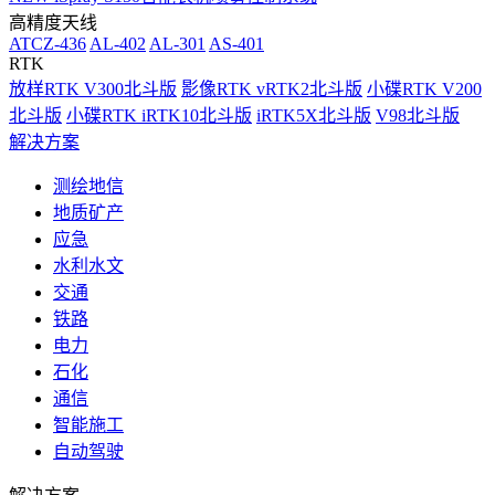
高精度天线
ATCZ-436
AL-402
AL-301
AS-401
RTK
放样RTK V300北斗版
影像RTK vRTK2北斗版
小碟RTK V200
北斗版
小碟RTK iRTK10北斗版
iRTK5X北斗版
V98北斗版
解决方案
测绘地信
地质矿产
应急
水利水文
交通
铁路
电力
石化
通信
智能施工
自动驾驶