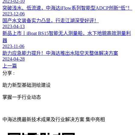
2023-02-10
突破浅水、低流速，中海达iFlow系列智能型ADCP创新“低”！
2023-12-06
国产水文装备实力凸显，行走江湖深受好评！
2023-04-13
新品上市丨iBoat BS15智能无人测量船，水下地貌高效测量利
器
2023-11-06
助力应急能力提升！中海达推出水陆空天整体解决方案
2024-04-28
上一篇
分享 :
助力新型基础测绘建设
掌握一手行业动态
中海达携最新技术成果及行业解决方案 集中亮相