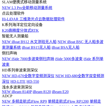
SLAM便携式移动测量系统
NEW
L3 Pro全能移动测量系统
点云处理软件
Hi-LiDAR 三维激光点云数据处理软件
K系列海洋定位定向设备
K20高精度分体式RTK
智能无人测量船
NEW
iBoat BS12 水文测验无人船
NEW
iBoat BSC 无人船多波
束测量系统
iBoat BS15无人船
iBoat BSA无人船
侧扫声呐
NEW
iSide 7000多波束侧扫声呐
iSide 5000多波束
iSide 系列单
波束
HD系列单波束测深仪
NEW
HD-670全数字变频测深仪
NEW
HD-680全数字双变频测
深仪
HD-LITE
HD-550
浅水多波束测深仪
NEW
iBeam 8140P
iBeam 8120
iBeam E20
ADCP
NEW
多频走航式iFlow RP9
单频走航式iFlow RP1200
单频走