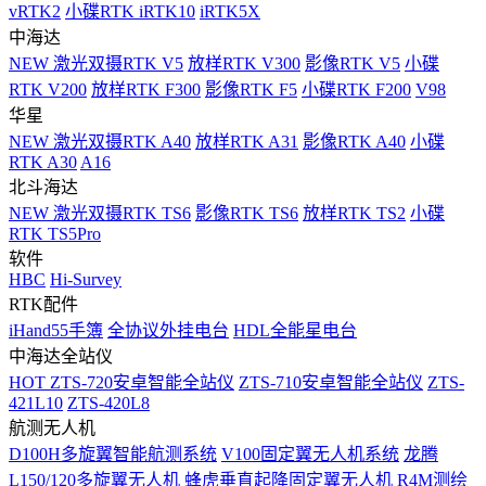
vRTK2
小碟RTK iRTK10
iRTK5X
中海达
NEW
激光双摄RTK V5
放样RTK V300
影像RTK V5
小碟
RTK V200
放样RTK F300
影像RTK F5
小碟RTK F200
V98
华星
NEW
激光双摄RTK A40
放样RTK A31
影像RTK A40
小碟
RTK A30
A16
北斗海达
NEW
激光双摄RTK TS6
影像RTK TS6
放样RTK TS2
小碟
RTK TS5Pro
软件
HBC
Hi-Survey
RTK配件
iHand55手簿
全协议外挂电台
HDL全能星电台
中海达全站仪
HOT
ZTS-720安卓智能全站仪
ZTS-710安卓智能全站仪
ZTS-
421L10
ZTS-420L8
航测无人机
D100H多旋翼智能航测系统
V100固定翼无人机系统
龙腾
L150/120多旋翼无人机
蜂虎垂直起降固定翼无人机
R4M测绘