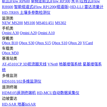
航式iFlow RP600
单频走航式iFlow RP300
水平/在线式iFlow
RH600
智能缆道式iFlow RP1200(缆道版)
HD-LLJ 雷达流量计
HD-TRHS 土壤多参数检测仪
监测类
NEW
MS200
MS100
MS401/451
MS302
手机类
Qmini A30
Qmini A20
Qmini A10
穿戴类
Qbox B10
Qbox S30
Qbox S15
Qbox S10
Qbox 20
VCard
车载类
Qbox M50
基准站类
AT-45101CP 3D扼流圈天线
VNet8
地基增强系统
星基增强系
统
多维监测
HDS101/102多维监测仪
遥测终端
HDM105遥测终端机
HD-MCU自动数据采集仪
边坡雷达
HD-SAR 地基InSAR