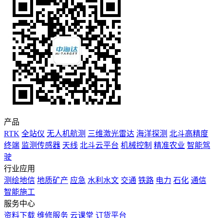
产品
RTK
全站仪
无人机航测
三维激光雷达
海洋探测
北斗高精度
终端
监测传感器
天线
北斗云平台
机械控制
精准农业
智能驾
驶
行业应用
测绘地信
地质矿产
应急
水利水文
交通
铁路
电力
石化
通信
智能施工
服务中心
资料下载
维修服务
云课堂
订货平台