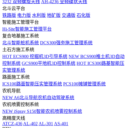
3232 双频螺旋天线
AH-4236 全频碟状天线
北斗云平台
铁路版
电力版
水利版
地矿版
交通版
石化版
智能施工管理平台
Hi-Site智能施工管理平台
复合地基施工系统
北斗智能桩机系统
DCS300强夯施工管理系统
土石方施工系统
HOT
ECS900 挖掘机3D引导系统
NEW
BCS900推土机3D自动
控制系统
GCS900平地机3D控制系统
HOT
ICS300路基智能压
实管理系统
路面施工系统
ICS100路面智能压实管理系统
PCS100摊铺管理系统
农机导航
NEW
A6北斗导航农机自动驾驶系统
农机喷雾控制系统
NEW
iSpray S150智能农机喷雾控制系统
高精度天线
ATCZ-436
AL-402
AL-301
AS-401