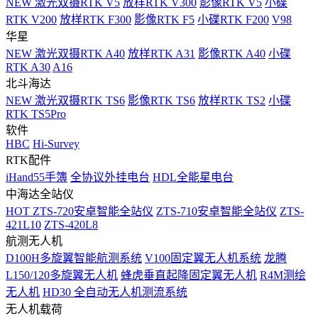
NEW
激光双摄RTK V5
放样RTK V300
影像RTK V5
小碟
RTK V200
放样RTK F300
影像RTK F5
小碟RTK F200
V98
华星
NEW
激光双摄RTK A40
放样RTK A31
影像RTK A40
小碟
RTK A30
A16
北斗海达
NEW
激光双摄RTK TS6
影像RTK TS6
放样RTK TS2
小碟
RTK TS5Pro
软件
HBC
Hi-Survey
RTK配件
iHand55手簿
全协议外挂电台
HDL全能星电台
中海达全站仪
HOT
ZTS-720安卓智能全站仪
ZTS-710安卓智能全站仪
ZTS-
421L10
ZTS-420L8
航测无人机
D100H多旋翼智能航测系统
V100固定翼无人机系统
龙腾
L150/120多旋翼无人机
蜂虎垂直起降固定翼无人机
R4M测绘
无人机
HD30 全自动无人机测流系统
无人机载荷