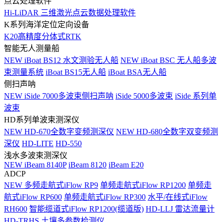
点云处理软件
Hi-LiDAR 三维激光点云数据处理软件
K系列海洋定位定向设备
K20高精度分体式RTK
智能无人测量船
NEW
iBoat BS12 水文测验无人船
NEW
iBoat BSC 无人船多波
束测量系统
iBoat BS15无人船
iBoat BSA无人船
侧扫声呐
NEW
iSide 7000多波束侧扫声呐
iSide 5000多波束
iSide 系列单
波束
HD系列单波束测深仪
NEW
HD-670全数字变频测深仪
NEW
HD-680全数字双变频测
深仪
HD-LITE
HD-550
浅水多波束测深仪
NEW
iBeam 8140P
iBeam 8120
iBeam E20
ADCP
NEW
多频走航式iFlow RP9
单频走航式iFlow RP1200
单频走
航式iFlow RP600
单频走航式iFlow RP300
水平/在线式iFlow
RH600
智能缆道式iFlow RP1200(缆道版)
HD-LLJ 雷达流量计
HD-TRHS 土壤多参数检测仪