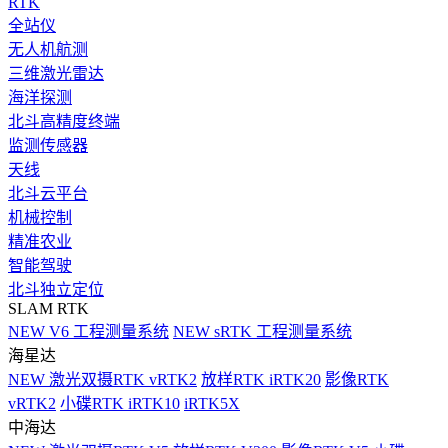
RTK
全站仪
无人机航测
三维激光雷达
海洋探测
北斗高精度终端
监测传感器
天线
北斗云平台
机械控制
精准农业
智能驾驶
北斗独立定位
SLAM RTK
NEW
V6 工程测量系统
NEW
sRTK 工程测量系统
海星达
NEW
激光双摄RTK vRTK2
放样RTK iRTK20
影像RTK
vRTK2
小碟RTK iRTK10
iRTK5X
中海达