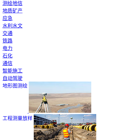
测绘地信
地质矿产
应急
水利水文
交通
铁路
电力
石化
通信
智能施工
自动驾驶
地形图测绘
工程测量放样