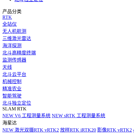
产品分类
RTK
全站仪
无人机航测
三维激光雷达
海洋探测
北斗高精度终端
监测传感器
天线
北斗云平台
机械控制
精准农业
智能驾驶
北斗独立定位
SLAM RTK
NEW
V6 工程测量系统
NEW
sRTK 工程测量系统
海星达
NEW
激光双摄RTK vRTK2
放样RTK iRTK20
影像RTK vRTK2