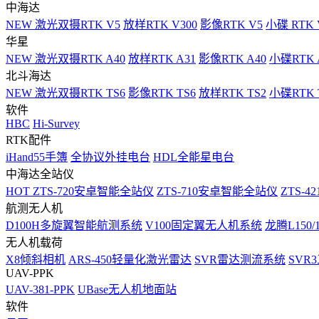
中海达
NEW
激光双摄RTK V5
放样RTK V300
影像RTK V5
小碟 RTK 
华星
NEW
激光双摄RTK A40
放样RTK A31
影像RTK A40
小碟RTK 
北斗海达
NEW
激光双摄RTK TS6
影像RTK TS6
放样RTK TS2
小碟RTK T
软件
HBC
Hi-Survey
RTK配件
iHand55手簿
全协议外挂电台
HDL全能星电台
中海达全站仪
HOT
ZTS-720安卓智能全站仪
ZTS-710安卓智能全站仪
ZTS-42
航测无人机
D100H多旋翼智能航测系统
V100固定翼无人机系统
龙腾L150
无人机载荷
X8倾斜相机
ARS-450轻量化激光雷达
SVR雷达测流系统
SVR
UAV-PPK
UAV-381-PPK
UBase无人机地面站
软件