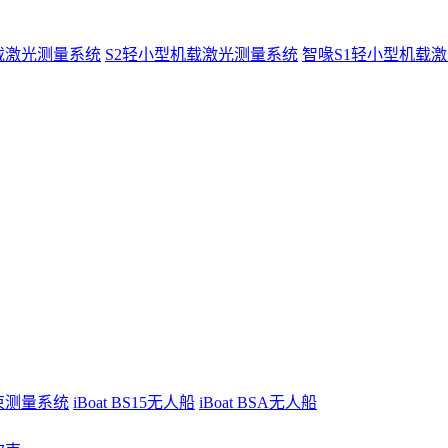
载激光测量系统
S2轻小型机载激光测量系统
智喙S1轻小型机载
波束测量系统
iBoat BS15无人船
iBoat BSA无人船