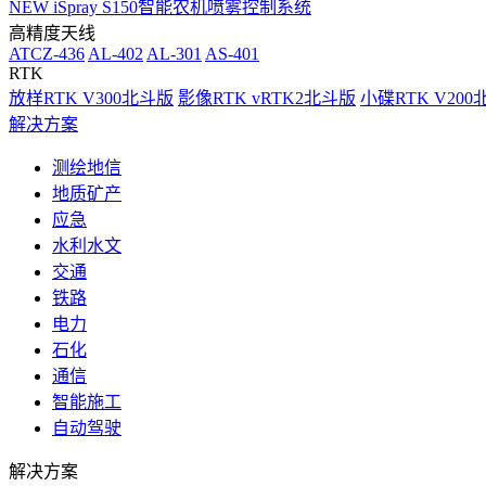
NEW
iSpray S150智能农机喷雾控制系统
高精度天线
ATCZ-436
AL-402
AL-301
AS-401
RTK
放样RTK V300北斗版
影像RTK vRTK2北斗版
小碟RTK V20
解决方案
测绘地信
地质矿产
应急
水利水文
交通
铁路
电力
石化
通信
智能施工
自动驾驶
解决方案