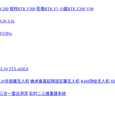
V200
放样RTK F300
影像RTK F5
小碟RTK F200
V98
A30
A16
S5Pro
1L10
ZTS-420L8
/120多旋翼无人机
蜂虎垂直起降固定翼无人机
R4M测绘无人机
H
3三合一雷达测流
实时二三维重建系统