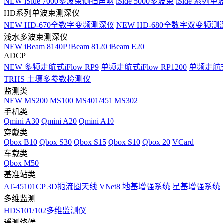
NEW
iSide 7000多波束侧扫声呐
iSide 5000多波束
iSide 系列单
HD系列单波束测深仪
NEW
HD-670全数字变频测深仪
NEW
HD-680全数字双变频测
浅水多波束测深仪
NEW
iBeam 8140P
iBeam 8120
iBeam E20
ADCP
NEW
多频走航式iFlow RP9
单频走航式iFlow RP1200
单频走航式i
TRHS 土壤多参数检测仪
监测类
NEW
MS200
MS100
MS401/451
MS302
手机类
Qmini A30
Qmini A20
Qmini A10
穿戴类
Qbox B10
Qbox S30
Qbox S15
Qbox S10
Qbox 20
VCard
车载类
Qbox M50
基准站类
AT-45101CP 3D扼流圈天线
VNet8
地基增强系统
星基增强系统
多维监测
HDS101/102多维监测仪
遥测终端