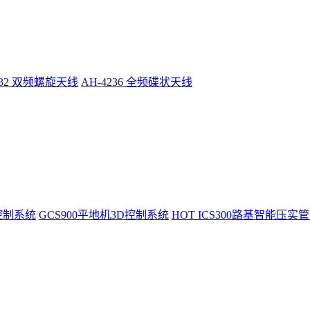
232 双频螺旋天线
AH-4236 全频碟状天线
控制系统
GCS900平地机3D控制系统
HOT
ICS300路基智能压实