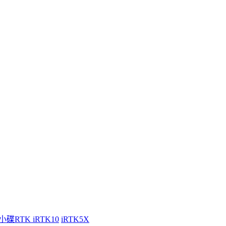
小碟RTK iRTK10
iRTK5X