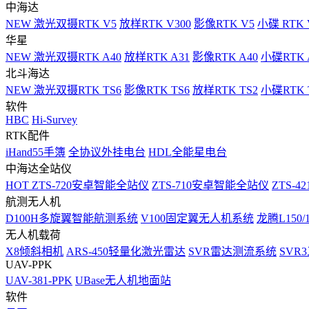
中海达
NEW
激光双摄RTK V5
放样RTK V300
影像RTK V5
小碟 RTK 
华星
NEW
激光双摄RTK A40
放样RTK A31
影像RTK A40
小碟RTK 
北斗海达
NEW
激光双摄RTK TS6
影像RTK TS6
放样RTK TS2
小碟RTK T
软件
HBC
Hi-Survey
RTK配件
iHand55手簿
全协议外挂电台
HDL全能星电台
中海达全站仪
HOT
ZTS-720安卓智能全站仪
ZTS-710安卓智能全站仪
ZTS-42
航测无人机
D100H多旋翼智能航测系统
V100固定翼无人机系统
龙腾L150
无人机载荷
X8倾斜相机
ARS-450轻量化激光雷达
SVR雷达测流系统
SVR
UAV-PPK
UAV-381-PPK
UBase无人机地面站
软件