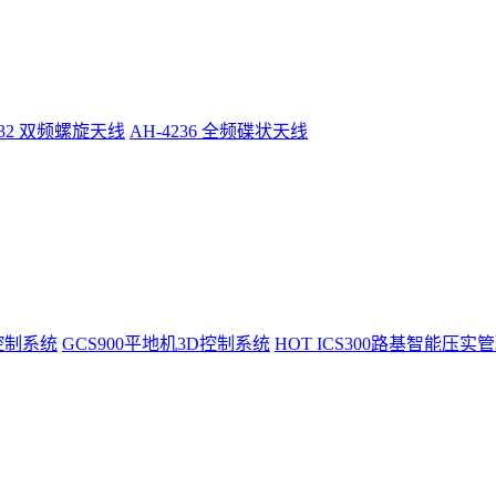
232 双频螺旋天线
AH-4236 全频碟状天线
控制系统
GCS900平地机3D控制系统
HOT
ICS300路基智能压实