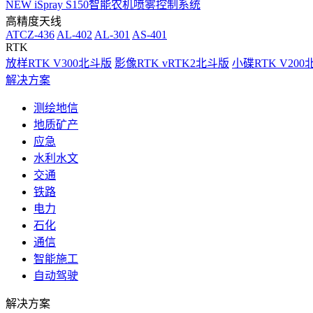
NEW
iSpray S150智能农机喷雾控制系统
高精度天线
ATCZ-436
AL-402
AL-301
AS-401
RTK
放样RTK V300北斗版
影像RTK vRTK2北斗版
小碟RTK V20
解决方案
测绘地信
地质矿产
应急
水利水文
交通
铁路
电力
石化
通信
智能施工
自动驾驶
解决方案