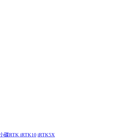
小碟RTK iRTK10
iRTK5X