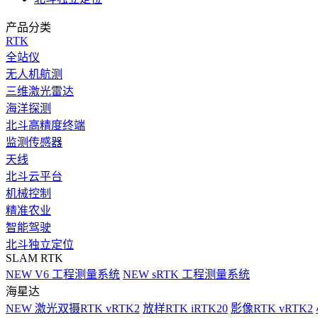
产品分类
RTK
全站仪
无人机航测
三维激光雷达
海洋探测
北斗高精度终端
监测传感器
天线
北斗云平台
机械控制
精准农业
智能驾驶
北斗独立定位
SLAM RTK
NEW
V6 工程测量系统
NEW
sRTK 工程测量系统
海星达
NEW
激光双摄RTK vRTK2
放样RTK iRTK20
影像RTK vRTK2