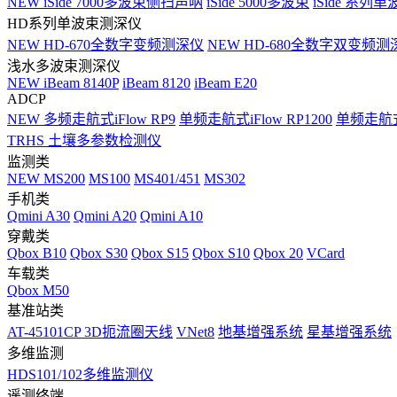
NEW
iSide 7000多波束侧扫声呐
iSide 5000多波束
iSide 系列单
HD系列单波束测深仪
NEW
HD-670全数字变频测深仪
NEW
HD-680全数字双变频测
浅水多波束测深仪
NEW
iBeam 8140P
iBeam 8120
iBeam E20
ADCP
NEW
多频走航式iFlow RP9
单频走航式iFlow RP1200
单频走航式i
TRHS 土壤多参数检测仪
监测类
NEW
MS200
MS100
MS401/451
MS302
手机类
Qmini A30
Qmini A20
Qmini A10
穿戴类
Qbox B10
Qbox S30
Qbox S15
Qbox S10
Qbox 20
VCard
车载类
Qbox M50
基准站类
AT-45101CP 3D扼流圈天线
VNet8
地基增强系统
星基增强系统
多维监测
HDS101/102多维监测仪
遥测终端