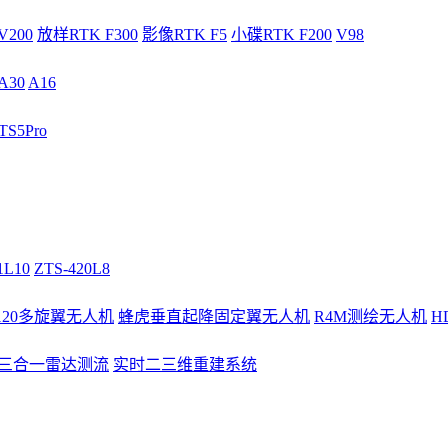
V200
放样RTK F300
影像RTK F5
小碟RTK F200
V98
A30
A16
S5Pro
1L10
ZTS-420L8
/120多旋翼无人机
蜂虎垂直起降固定翼无人机
R4M测绘无人机
H
3三合一雷达测流
实时二三维重建系统