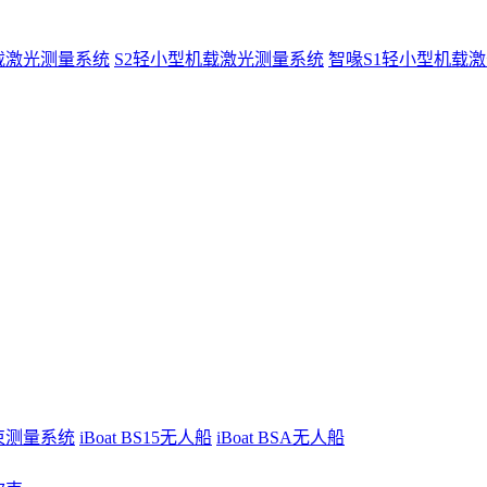
载激光测量系统
S2轻小型机载激光测量系统
智喙S1轻小型机载
波束测量系统
iBoat BS15无人船
iBoat BSA无人船