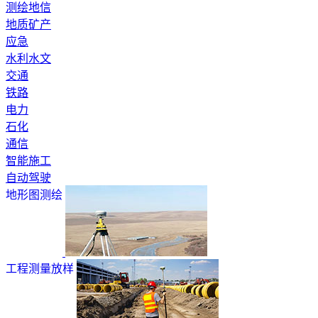
测绘地信
地质矿产
应急
水利水文
交通
铁路
电力
石化
通信
智能施工
自动驾驶
地形图测绘
工程测量放样