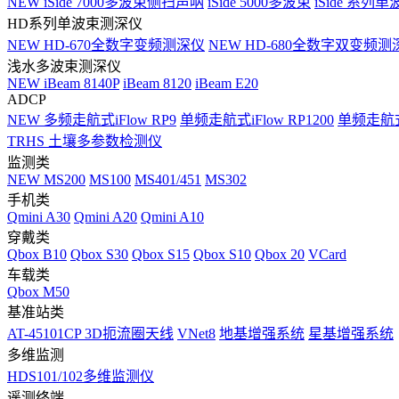
NEW
iSide 7000多波束侧扫声呐
iSide 5000多波束
iSide 系列单
HD系列单波束测深仪
NEW
HD-670全数字变频测深仪
NEW
HD-680全数字双变频测
浅水多波束测深仪
NEW
iBeam 8140P
iBeam 8120
iBeam E20
ADCP
NEW
多频走航式iFlow RP9
单频走航式iFlow RP1200
单频走航式i
TRHS 土壤多参数检测仪
监测类
NEW
MS200
MS100
MS401/451
MS302
手机类
Qmini A30
Qmini A20
Qmini A10
穿戴类
Qbox B10
Qbox S30
Qbox S15
Qbox S10
Qbox 20
VCard
车载类
Qbox M50
基准站类
AT-45101CP 3D扼流圈天线
VNet8
地基增强系统
星基增强系统
多维监测
HDS101/102多维监测仪
遥测终端