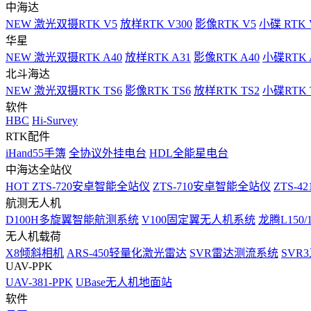
中海达
NEW
激光双摄RTK V5
放样RTK V300
影像RTK V5
小碟 RTK 
华星
NEW
激光双摄RTK A40
放样RTK A31
影像RTK A40
小碟RTK 
北斗海达
NEW
激光双摄RTK TS6
影像RTK TS6
放样RTK TS2
小碟RTK T
软件
HBC
Hi-Survey
RTK配件
iHand55手簿
全协议外挂电台
HDL全能星电台
中海达全站仪
HOT
ZTS-720安卓智能全站仪
ZTS-710安卓智能全站仪
ZTS-42
航测无人机
D100H多旋翼智能航测系统
V100固定翼无人机系统
龙腾L150
无人机载荷
X8倾斜相机
ARS-450轻量化激光雷达
SVR雷达测流系统
SVR
UAV-PPK
UAV-381-PPK
UBase无人机地面站
软件