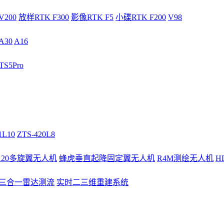
V200
放样RTK F300
影像RTK F5
小碟RTK F200
V98
A30
A16
S5Pro
1L10
ZTS-420L8
/120多旋翼无人机
蜂虎垂直起降固定翼无人机
R4M测绘无人机
H
3三合一雷达测流
实时二三维重建系统