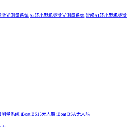
载激光测量系统
S2轻小型机载激光测量系统
智喙S1轻小型机载
波束测量系统
iBoat BS15无人船
iBoat BSA无人船