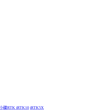
小碟RTK iRTK10
iRTK5X