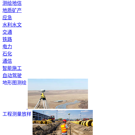
测绘地信
地质矿产
应急
水利水文
交通
铁路
电力
石化
通信
智能施工
自动驾驶
地形图测绘
工程测量放样