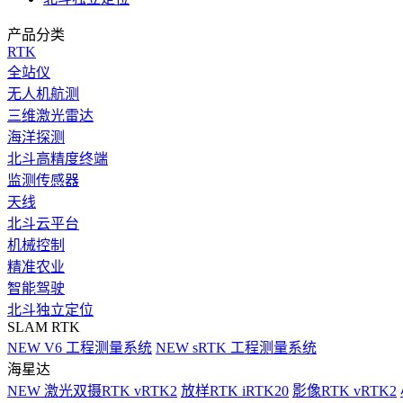
产品分类
RTK
全站仪
无人机航测
三维激光雷达
海洋探测
北斗高精度终端
监测传感器
天线
北斗云平台
机械控制
精准农业
智能驾驶
北斗独立定位
SLAM RTK
NEW
V6 工程测量系统
NEW
sRTK 工程测量系统
海星达
NEW
激光双摄RTK vRTK2
放样RTK iRTK20
影像RTK vRTK2