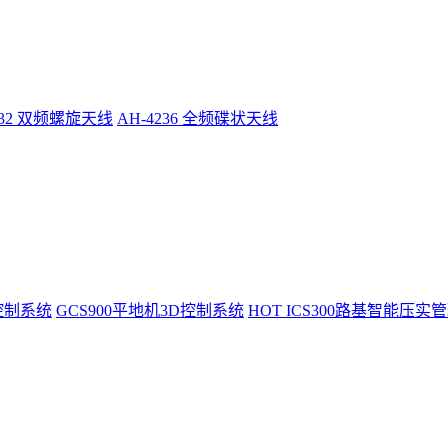
232 双频螺旋天线
AH-4236 全频碟状天线
控制系统
GCS900平地机3D控制系统
HOT
ICS300路基智能压实