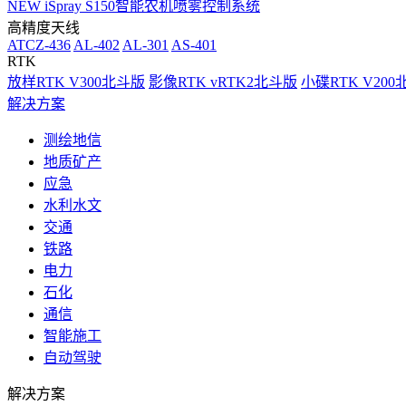
NEW
iSpray S150智能农机喷雾控制系统
高精度天线
ATCZ-436
AL-402
AL-301
AS-401
RTK
放样RTK V300北斗版
影像RTK vRTK2北斗版
小碟RTK V20
解决方案
测绘地信
地质矿产
应急
水利水文
交通
铁路
电力
石化
通信
智能施工
自动驾驶
解决方案