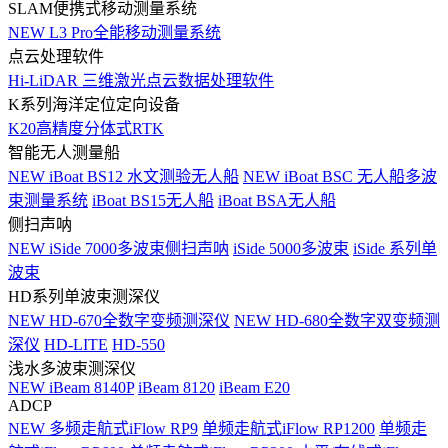
SLAM便携式移动测量系统
NEW
L3 Pro全能移动测量系统
点云处理软件
Hi-LiDAR 三维激光点云数据处理软件
K系列海洋定位定向设备
K20高精度分体式RTK
智能无人测量船
NEW
iBoat BS12 水文测验无人船
NEW
iBoat BSC 无人船多波
束测量系统
iBoat BS15无人船
iBoat BSA无人船
侧扫声呐
NEW
iSide 7000多波束侧扫声呐
iSide 5000多波束
iSide 系列单
波束
HD系列单波束测深仪
NEW
HD-670全数字变频测深仪
NEW
HD-680全数字双变频测
深仪
HD-LITE
HD-550
浅水多波束测深仪
NEW
iBeam 8140P
iBeam 8120
iBeam E20
ADCP
NEW
多频走航式iFlow RP9
单频走航式iFlow RP1200
单频走