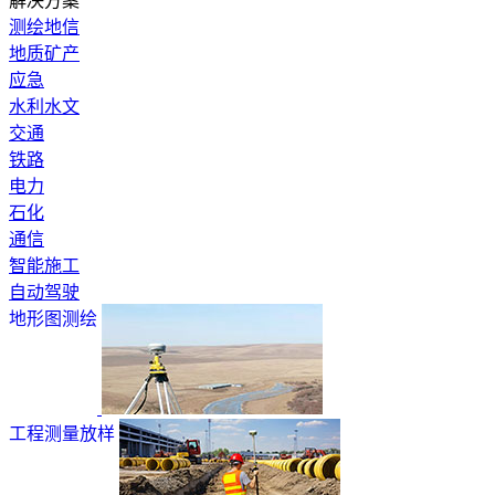
解决方案
测绘地信
地质矿产
应急
水利水文
交通
铁路
电力
石化
通信
智能施工
自动驾驶
地形图测绘
工程测量放样