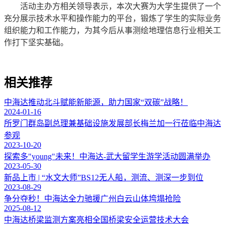
活动主办方相关领导表示，本次大赛为大学生提供了一个
充分展示技术水平和操作能力的平台，锻炼了学生的实际业务
组织能力和工作能力，为其今后从事测绘地理信息行业相关工
作打下坚实基础。
相关推荐
中海达推动北斗赋能新能源，助力国家“双碳”战略！
2024-01-16
所罗门群岛副总理兼基础设施发展部长梅兰加一行莅临中海达
参观
2023-10-20
探索多"young"未来！中海达-武大留学生游学活动圆满举办
2023-05-30
新品上市 | “水文大师”BS12无人船，测流、测深一步到位
2023-08-29
争分夺秒！中海达全力驰援广州白云山体垮塌抢险
2025-08-12
中海达桥梁监测方案亮相全国桥梁安全运营技术大会