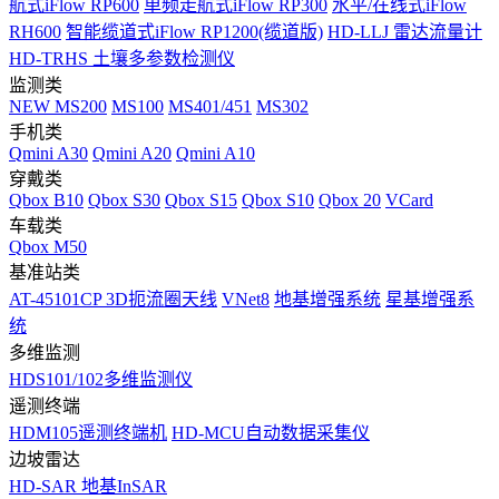
航式iFlow RP600
单频走航式iFlow RP300
水平/在线式iFlow
RH600
智能缆道式iFlow RP1200(缆道版)
HD-LLJ 雷达流量计
HD-TRHS 土壤多参数检测仪
监测类
NEW
MS200
MS100
MS401/451
MS302
手机类
Qmini A30
Qmini A20
Qmini A10
穿戴类
Qbox B10
Qbox S30
Qbox S15
Qbox S10
Qbox 20
VCard
车载类
Qbox M50
基准站类
AT-45101CP 3D扼流圈天线
VNet8
地基增强系统
星基增强系
统
多维监测
HDS101/102多维监测仪
遥测终端
HDM105遥测终端机
HD-MCU自动数据采集仪
边坡雷达
HD-SAR 地基InSAR