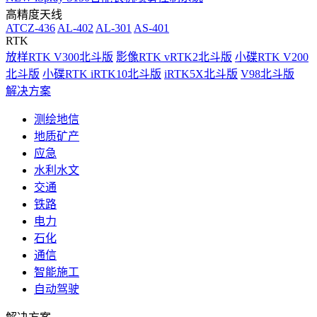
高精度天线
ATCZ-436
AL-402
AL-301
AS-401
RTK
放样RTK V300北斗版
影像RTK vRTK2北斗版
小碟RTK V200
北斗版
小碟RTK iRTK10北斗版
iRTK5X北斗版
V98北斗版
解决方案
测绘地信
地质矿产
应急
水利水文
交通
铁路
电力
石化
通信
智能施工
自动驾驶