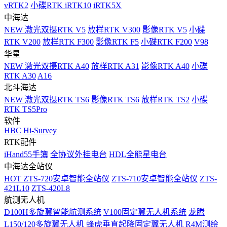
vRTK2
小碟RTK iRTK10
iRTK5X
中海达
NEW
激光双摄RTK V5
放样RTK V300
影像RTK V5
小碟
RTK V200
放样RTK F300
影像RTK F5
小碟RTK F200
V98
华星
NEW
激光双摄RTK A40
放样RTK A31
影像RTK A40
小碟
RTK A30
A16
北斗海达
NEW
激光双摄RTK TS6
影像RTK TS6
放样RTK TS2
小碟
RTK TS5Pro
软件
HBC
Hi-Survey
RTK配件
iHand55手簿
全协议外挂电台
HDL全能星电台
中海达全站仪
HOT
ZTS-720安卓智能全站仪
ZTS-710安卓智能全站仪
ZTS-
421L10
ZTS-420L8
航测无人机
D100H多旋翼智能航测系统
V100固定翼无人机系统
龙腾
L150/120多旋翼无人机
蜂虎垂直起降固定翼无人机
R4M测绘