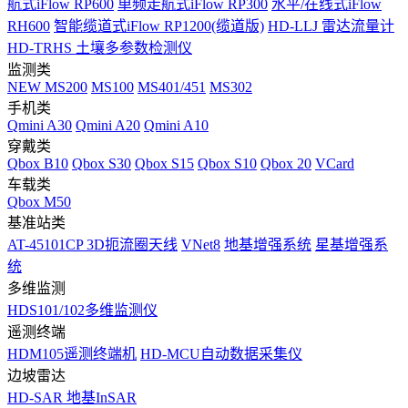
航式iFlow RP600
单频走航式iFlow RP300
水平/在线式iFlow
RH600
智能缆道式iFlow RP1200(缆道版)
HD-LLJ 雷达流量计
HD-TRHS 土壤多参数检测仪
监测类
NEW
MS200
MS100
MS401/451
MS302
手机类
Qmini A30
Qmini A20
Qmini A10
穿戴类
Qbox B10
Qbox S30
Qbox S15
Qbox S10
Qbox 20
VCard
车载类
Qbox M50
基准站类
AT-45101CP 3D扼流圈天线
VNet8
地基增强系统
星基增强系
统
多维监测
HDS101/102多维监测仪
遥测终端
HDM105遥测终端机
HD-MCU自动数据采集仪
边坡雷达
HD-SAR 地基InSAR