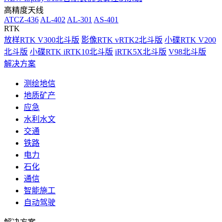
高精度天线
ATCZ-436
AL-402
AL-301
AS-401
RTK
放样RTK V300北斗版
影像RTK vRTK2北斗版
小碟RTK V200
北斗版
小碟RTK iRTK10北斗版
iRTK5X北斗版
V98北斗版
解决方案
测绘地信
地质矿产
应急
水利水文
交通
铁路
电力
石化
通信
智能施工
自动驾驶