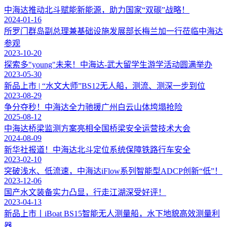
中海达推动北斗赋能新能源，助力国家“双碳”战略！
2024-01-16
所罗门群岛副总理兼基础设施发展部长梅兰加一行莅临中海达
参观
2023-10-20
探索多"young"未来！中海达-武大留学生游学活动圆满举办
2023-05-30
新品上市 | “水文大师”BS12无人船，测流、测深一步到位
2023-08-29
争分夺秒！中海达全力驰援广州白云山体垮塌抢险
2025-08-12
中海达桥梁监测方案亮相全国桥梁安全运营技术大会
2024-08-09
新华社报道！中海达北斗定位系统保障铁路行车安全
2023-02-10
突破浅水、低流速，中海达iFlow系列智能型ADCP创新“低”！
2023-12-06
国产水文装备实力凸显，行走江湖深受好评！
2023-04-13
新品上市丨iBoat BS15智能无人测量船，水下地貌高效测量利
器