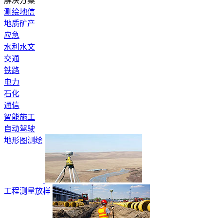
解决方案
测绘地信
地质矿产
应急
水利水文
交通
铁路
电力
石化
通信
智能施工
自动驾驶
地形图测绘
工程测量放样