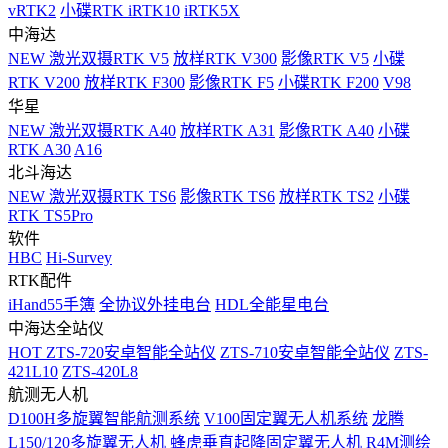
vRTK2
小碟RTK iRTK10
iRTK5X
中海达
NEW
激光双摄RTK V5
放样RTK V300
影像RTK V5
小碟
RTK V200
放样RTK F300
影像RTK F5
小碟RTK F200
V98
华星
NEW
激光双摄RTK A40
放样RTK A31
影像RTK A40
小碟
RTK A30
A16
北斗海达
NEW
激光双摄RTK TS6
影像RTK TS6
放样RTK TS2
小碟
RTK TS5Pro
软件
HBC
Hi-Survey
RTK配件
iHand55手簿
全协议外挂电台
HDL全能星电台
中海达全站仪
HOT
ZTS-720安卓智能全站仪
ZTS-710安卓智能全站仪
ZTS-
421L10
ZTS-420L8
航测无人机
D100H多旋翼智能航测系统
V100固定翼无人机系统
龙腾
L150/120多旋翼无人机
蜂虎垂直起降固定翼无人机
R4M测绘