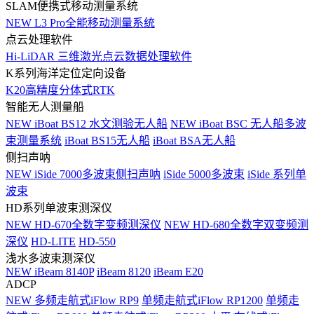
SLAM便携式移动测量系统
NEW
L3 Pro全能移动测量系统
点云处理软件
Hi-LiDAR 三维激光点云数据处理软件
K系列海洋定位定向设备
K20高精度分体式RTK
智能无人测量船
NEW
iBoat BS12 水文测验无人船
NEW
iBoat BSC 无人船多波
束测量系统
iBoat BS15无人船
iBoat BSA无人船
侧扫声呐
NEW
iSide 7000多波束侧扫声呐
iSide 5000多波束
iSide 系列单
波束
HD系列单波束测深仪
NEW
HD-670全数字变频测深仪
NEW
HD-680全数字双变频测
深仪
HD-LITE
HD-550
浅水多波束测深仪
NEW
iBeam 8140P
iBeam 8120
iBeam E20
ADCP
NEW
多频走航式iFlow RP9
单频走航式iFlow RP1200
单频走