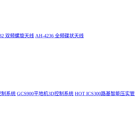
232 双频螺旋天线
AH-4236 全频碟状天线
控制系统
GCS900平地机3D控制系统
HOT
ICS300路基智能压实