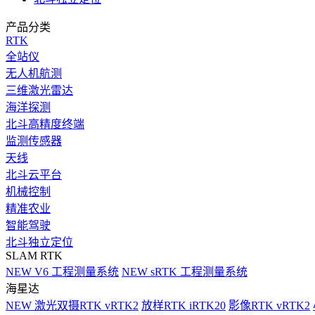
产品分类
RTK
全站仪
无人机航测
三维激光雷达
海洋探测
北斗高精度终端
监测传感器
天线
北斗云平台
机械控制
精准农业
智能驾驶
北斗独立定位
SLAM RTK
NEW
V6 工程测量系统
NEW
sRTK 工程测量系统
海星达
NEW
激光双摄RTK vRTK2
放样RTK iRTK20
影像RTK vRTK2