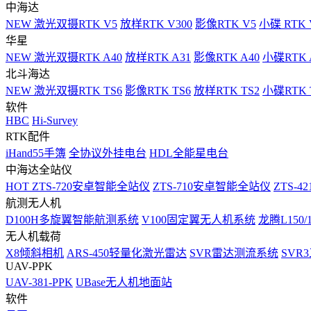
中海达
NEW
激光双摄RTK V5
放样RTK V300
影像RTK V5
小碟 RTK 
华星
NEW
激光双摄RTK A40
放样RTK A31
影像RTK A40
小碟RTK 
北斗海达
NEW
激光双摄RTK TS6
影像RTK TS6
放样RTK TS2
小碟RTK T
软件
HBC
Hi-Survey
RTK配件
iHand55手簿
全协议外挂电台
HDL全能星电台
中海达全站仪
HOT
ZTS-720安卓智能全站仪
ZTS-710安卓智能全站仪
ZTS-42
航测无人机
D100H多旋翼智能航测系统
V100固定翼无人机系统
龙腾L150
无人机载荷
X8倾斜相机
ARS-450轻量化激光雷达
SVR雷达测流系统
SVR
UAV-PPK
UAV-381-PPK
UBase无人机地面站
软件