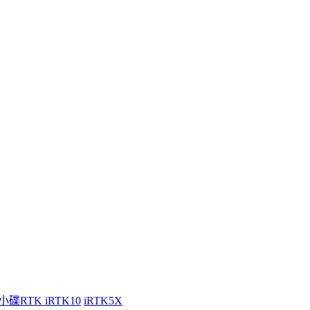
小碟RTK iRTK10
iRTK5X