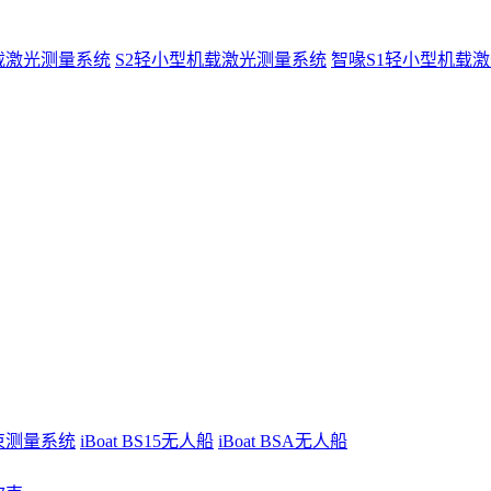
载激光测量系统
S2轻小型机载激光测量系统
智喙S1轻小型机载
波束测量系统
iBoat BS15无人船
iBoat BSA无人船