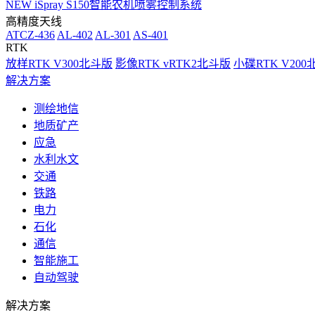
NEW
iSpray S150智能农机喷雾控制系统
高精度天线
ATCZ-436
AL-402
AL-301
AS-401
RTK
放样RTK V300北斗版
影像RTK vRTK2北斗版
小碟RTK V20
解决方案
测绘地信
地质矿产
应急
水利水文
交通
铁路
电力
石化
通信
智能施工
自动驾驶
解决方案