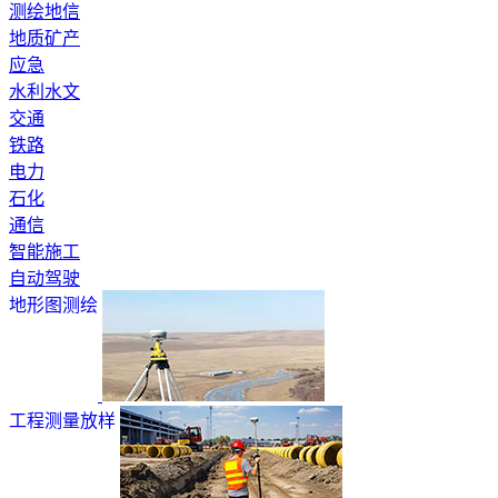
测绘地信
地质矿产
应急
水利水文
交通
铁路
电力
石化
通信
智能施工
自动驾驶
地形图测绘
工程测量放样