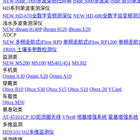
NEW
iSide 7000多波束侧扫声呐
iSide 5000多波束
iSide 系列单
HD系列单波束测深仪
NEW
HD-670全数字变频测深仪
NEW
HD-680全数字双变频测
浅水多波束测深仪
NEW
iBeam 8140P
iBeam 8120
iBeam E20
ADCP
NEW
多频走航式iFlow RP9
单频走航式iFlow RP1200
单频走航式i
TRHS 土壤多参数检测仪
监测类
NEW
MS200
MS100
MS401/451
MS302
手机类
Qmini A30
Qmini A20
Qmini A10
穿戴类
Qbox B10
Qbox S30
Qbox S15
Qbox S10
Qbox 20
VCard
车载类
Qbox M50
基准站类
AT-45101CP 3D扼流圈天线
VNet8
地基增强系统
星基增强系统
多维监测
HDS101/102多维监测仪
遥测终端