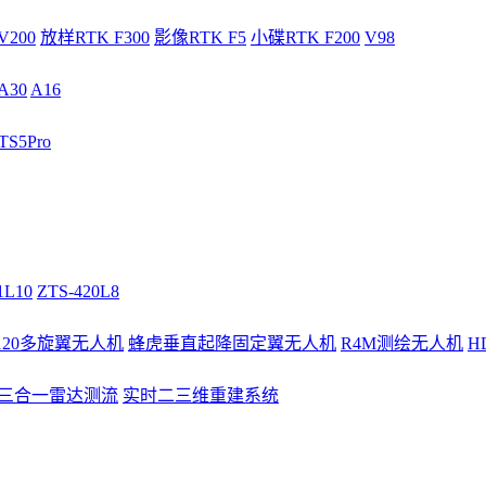
V200
放样RTK F300
影像RTK F5
小碟RTK F200
V98
A30
A16
S5Pro
1L10
ZTS-420L8
/120多旋翼无人机
蜂虎垂直起降固定翼无人机
R4M测绘无人机
H
3三合一雷达测流
实时二三维重建系统