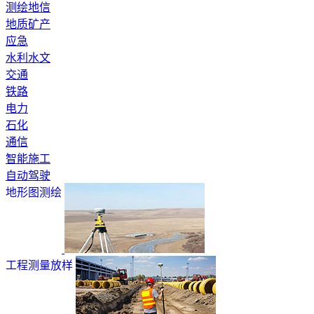
测绘地信
地质矿产
应急
水利水文
交通
铁路
电力
石化
通信
智能施工
自动驾驶
地形图测绘
工程测量放样