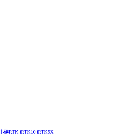
小碟RTK iRTK10
iRTK5X