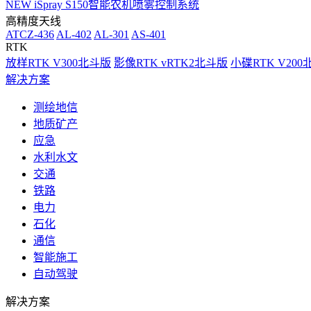
NEW
iSpray S150智能农机喷雾控制系统
高精度天线
ATCZ-436
AL-402
AL-301
AS-401
RTK
放样RTK V300北斗版
影像RTK vRTK2北斗版
小碟RTK V20
解决方案
测绘地信
地质矿产
应急
水利水文
交通
铁路
电力
石化
通信
智能施工
自动驾驶
解决方案