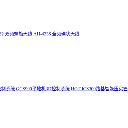
232 双频螺旋天线
AH-4236 全频碟状天线
控制系统
GCS900平地机3D控制系统
HOT
ICS300路基智能压实