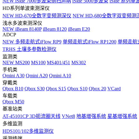
NEW
iSide 7000多波束侧扫声呐
iSide 5000多波束
iSide 系列单
HD系列单波束测深仪
NEW
HD-670全数字变频测深仪
NEW
HD-680全数字双变频测
浅水多波束测深仪
NEW
iBeam 8140P
iBeam 8120
iBeam E20
ADCP
NEW
多频走航式iFlow RP9
单频走航式iFlow RP1200
单频走航式i
TRHS 土壤多参数检测仪
监测类
NEW
MS200
MS100
MS401/451
MS302
手机类
Qmini A30
Qmini A20
Qmini A10
穿戴类
Qbox B10
Qbox S30
Qbox S15
Qbox S10
Qbox 20
VCard
车载类
Qbox M50
基准站类
AT-45101CP 3D扼流圈天线
VNet8
地基增强系统
星基增强系统
多维监测
HDS101/102多维监测仪
遥测终端