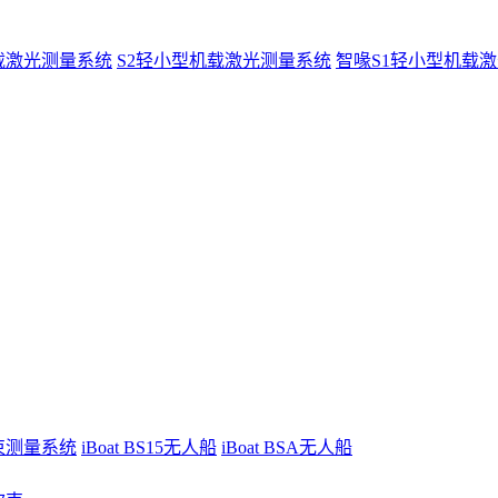
载激光测量系统
S2轻小型机载激光测量系统
智喙S1轻小型机载
波束测量系统
iBoat BS15无人船
iBoat BSA无人船