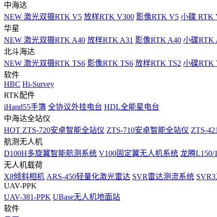
中海达
NEW
激光双摄RTK V5
放样RTK V300
影像RTK V5
小碟 RTK 
华星
NEW
激光双摄RTK A40
放样RTK A31
影像RTK A40
小碟RTK 
北斗海达
NEW
激光双摄RTK TS6
影像RTK TS6
放样RTK TS2
小碟RTK T
软件
HBC
Hi-Survey
RTK配件
iHand55手簿
全协议外挂电台
HDL全能星电台
中海达全站仪
HOT
ZTS-720安卓智能全站仪
ZTS-710安卓智能全站仪
ZTS-42
航测无人机
D100H多旋翼智能航测系统
V100固定翼无人机系统
龙腾L150
无人机载荷
X8倾斜相机
ARS-450轻量化激光雷达
SVR雷达测流系统
SVR
UAV-PPK
UAV-381-PPK
UBase无人机地面站
软件