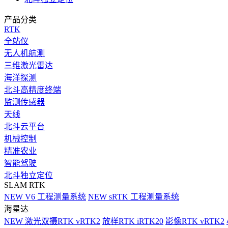
产品分类
RTK
全站仪
无人机航测
三维激光雷达
海洋探测
北斗高精度终端
监测传感器
天线
北斗云平台
机械控制
精准农业
智能驾驶
北斗独立定位
SLAM RTK
NEW
V6 工程测量系统
NEW
sRTK 工程测量系统
海星达
NEW
激光双摄RTK vRTK2
放样RTK iRTK20
影像RTK vRTK2