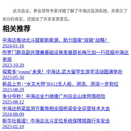
此次会议，参会领导专家详细了解了中海达监测系统，并表示了
充分的肯定，还提出了许多宝贵意见。
相关推荐
中海达推动北斗赋能新能源，助力国家“双碳”战略！
2024-01-16
所罗门群岛副总理兼基础设施发展部长梅兰加一行莅临中海达
参观
2023-10-20
探索多"young"未来！中海达-武大留学生游学活动圆满举办
2023-05-30
新品上市 | “水文大师”BS12无人船，测流、测深一步到位
2023-08-29
争分夺秒！中海达全力驰援广州白云山体垮塌抢险
2025-08-12
中海达桥梁监测方案亮相全国桥梁安全运营技术大会
2024-08-09
新华社报道！中海达北斗定位系统保障铁路行车安全
2023-02-10