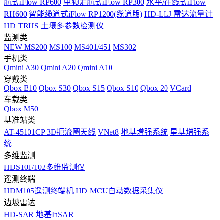
航式iFlow RP600
单频走航式iFlow RP300
水平/在线式iFlow
RH600
智能缆道式iFlow RP1200(缆道版)
HD-LLJ 雷达流量计
HD-TRHS 土壤多参数检测仪
监测类
NEW
MS200
MS100
MS401/451
MS302
手机类
Qmini A30
Qmini A20
Qmini A10
穿戴类
Qbox B10
Qbox S30
Qbox S15
Qbox S10
Qbox 20
VCard
车载类
Qbox M50
基准站类
AT-45101CP 3D扼流圈天线
VNet8
地基增强系统
星基增强系
统
多维监测
HDS101/102多维监测仪
遥测终端
HDM105遥测终端机
HD-MCU自动数据采集仪
边坡雷达
HD-SAR 地基InSAR