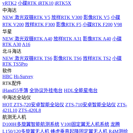
vRTK2
小碟RTK iRTK10
iRTK5X
中海达
NEW
激光双摄RTK V5
放样RTK V300
影像RTK V5
小碟
RTK V200
放样RTK F300
影像RTK F5
小碟RTK F200
V98
华星
NEW
激光双摄RTK A40
放样RTK A31
影像RTK A40
小碟
RTK A30
A16
北斗海达
NEW
激光双摄RTK TS6
影像RTK TS6
放样RTK TS2
小碟
RTK TS5Pro
软件
HBC
Hi-Survey
RTK配件
iHand55手簿
全协议外挂电台
HDL全能星电台
中海达全站仪
HOT
ZTS-720安卓智能全站仪
ZTS-710安卓智能全站仪
ZTS-
421L10
ZTS-420L8
航测无人机
D100H多旋翼智能航测系统
V100固定翼无人机系统
龙腾
L150/120多旋翼无人机
蜂虎垂直起降固定翼无人机
R4M测绘