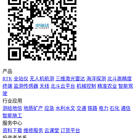
产品
RTK
全站仪
无人机航测
三维激光雷达
海洋探测
北斗高精度
终端
监测传感器
天线
北斗云平台
机械控制
精准农业
智能驾
驶
行业应用
测绘地信
地质矿产
应急
水利水文
交通
铁路
电力
石化
通信
智能施工
服务中心
资料下载
维修服务
云课堂
订货平台
投资者关系