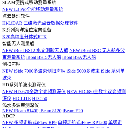
SLAM便携式移动测量系统
NEW
L3 Pro全能移动测量系统
点云处理软件
Hi-LiDAR 三维激光点云数据处理软件
K系列海洋定位定向设备
K20高精度分体式RTK
智能无人测量船
NEW
iBoat BS12 水文测验无人船
NEW
iBoat BSC 无人船多波
束测量系统
iBoat BS15无人船
iBoat BSA无人船
侧扫声呐
NEW
iSide 7000多波束侧扫声呐
iSide 5000多波束
iSide 系列单
波束
HD系列单波束测深仪
NEW
HD-670全数字变频测深仪
NEW
HD-680全数字双变频测
深仪
HD-LITE
HD-550
浅水多波束测深仪
NEW
iBeam 8140P
iBeam 8120
iBeam E20
ADCP
NEW
多频走航式iFlow RP9
单频走航式iFlow RP1200
单频走