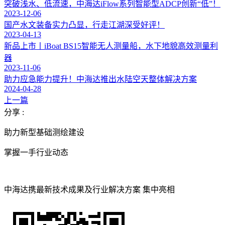
突破浅水、低流速，中海达iFlow系列智能型ADCP创新“低”！
2023-12-06
国产水文装备实力凸显，行走江湖深受好评！
2023-04-13
新品上市丨iBoat BS15智能无人测量船，水下地貌高效测量利
器
2023-11-06
助力应急能力提升！中海达推出水陆空天整体解决方案
2024-04-28
上一篇
分享 :
助力新型基础测绘建设
掌握一手行业动态
中海达携最新技术成果及行业解决方案 集中亮相