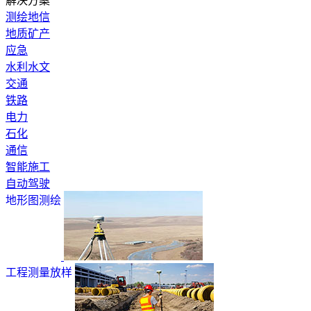
解决方案
测绘地信
地质矿产
应急
水利水文
交通
铁路
电力
石化
通信
智能施工
自动驾驶
地形图测绘
工程测量放样