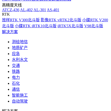
高精度天线
ATCZ-436
AL-402
AL-301
AS-401
RTK
放样RTK V300北斗版
影像RTK vRTK2北斗版
小碟RTK V200
北斗版
小碟RTK iRTK10北斗版
iRTK5X北斗版
V98北斗版
解决方案
测绘地信
地质矿产
应急
水利水文
交通
铁路
电力
石化
通信
智能施工
自动驾驶