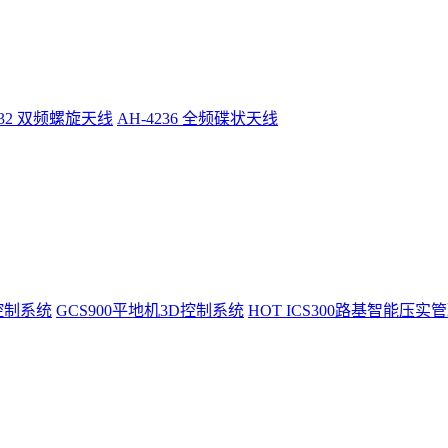
232 双频螺旋天线
AH-4236 全频碟状天线
控制系统
GCS900平地机3D控制系统
HOT
ICS300路基智能压实