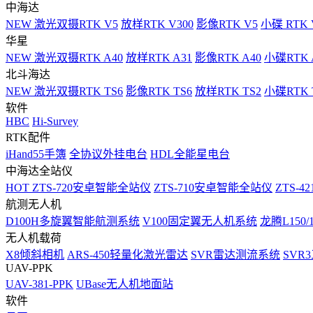
中海达
NEW
激光双摄RTK V5
放样RTK V300
影像RTK V5
小碟 RTK 
华星
NEW
激光双摄RTK A40
放样RTK A31
影像RTK A40
小碟RTK 
北斗海达
NEW
激光双摄RTK TS6
影像RTK TS6
放样RTK TS2
小碟RTK T
软件
HBC
Hi-Survey
RTK配件
iHand55手簿
全协议外挂电台
HDL全能星电台
中海达全站仪
HOT
ZTS-720安卓智能全站仪
ZTS-710安卓智能全站仪
ZTS-42
航测无人机
D100H多旋翼智能航测系统
V100固定翼无人机系统
龙腾L150
无人机载荷
X8倾斜相机
ARS-450轻量化激光雷达
SVR雷达测流系统
SVR
UAV-PPK
UAV-381-PPK
UBase无人机地面站
软件