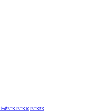
小碟RTK iRTK10
iRTK5X