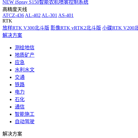
NEW
iSpray S150智能农机喷雾控制系统
高精度天线
ATCZ-436
AL-402
AL-301
AS-401
RTK
放样RTK V300北斗版
影像RTK vRTK2北斗版
小碟RTK V20
解决方案
测绘地信
地质矿产
应急
水利水文
交通
铁路
电力
石化
通信
智能施工
自动驾驶
解决方案