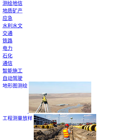
测绘地信
地质矿产
应急
水利水文
交通
铁路
电力
石化
通信
智能施工
自动驾驶
地形图测绘
工程测量放样