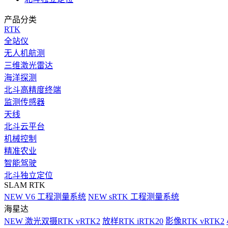
产品分类
RTK
全站仪
无人机航测
三维激光雷达
海洋探测
北斗高精度终端
监测传感器
天线
北斗云平台
机械控制
精准农业
智能驾驶
北斗独立定位
SLAM RTK
NEW
V6 工程测量系统
NEW
sRTK 工程测量系统
海星达
NEW
激光双摄RTK vRTK2
放样RTK iRTK20
影像RTK vRTK2