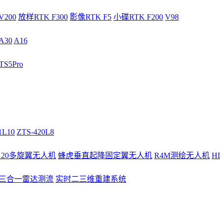
V200
放样RTK F300
影像RTK F5
小碟RTK F200
V98
A30
A16
S5Pro
1L10
ZTS-420L8
/120多旋翼无人机
蜂虎垂直起降固定翼无人机
R4M测绘无人机
H
3三合一雷达测流
实时二三维重建系统