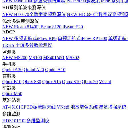
NEW
iSide 7000多波束侧扫声呐
iSide 5000多波束
iSide 系列单
HD系列单波束测深仪
NEW
HD-670全数字变频测深仪
NEW
HD-680全数字双变频测
浅水多波束测深仪
NEW
iBeam 8140P
iBeam 8120
iBeam E20
ADCP
NEW
多频走航式iFlow RP9
单频走航式iFlow RP1200
单频走航式i
TRHS 土壤多参数检测仪
监测类
NEW
MS200
MS100
MS401/451
MS302
手机类
Qmini A30
Qmini A20
Qmini A10
穿戴类
Qbox B10
Qbox S30
Qbox S15
Qbox S10
Qbox 20
VCard
车载类
Qbox M50
基准站类
AT-45101CP 3D扼流圈天线
VNet8
地基增强系统
星基增强系统
多维监测
HDS101/102多维监测仪
遥测终端