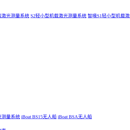
载激光测量系统
S2轻小型机载激光测量系统
智喙S1轻小型机载
波束测量系统
iBoat BS15无人船
iBoat BSA无人船