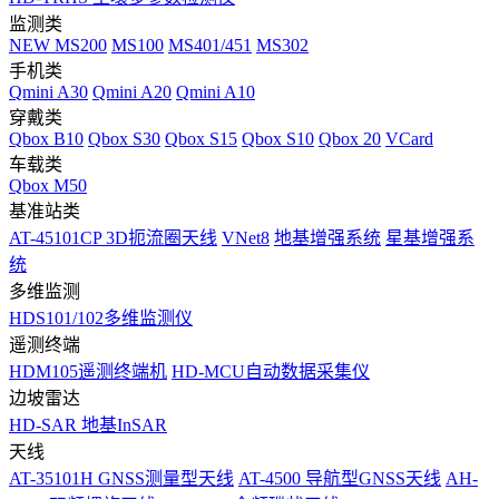
监测类
NEW
MS200
MS100
MS401/451
MS302
手机类
Qmini A30
Qmini A20
Qmini A10
穿戴类
Qbox B10
Qbox S30
Qbox S15
Qbox S10
Qbox 20
VCard
车载类
Qbox M50
基准站类
AT-45101CP 3D扼流圈天线
VNet8
地基增强系统
星基增强系
统
多维监测
HDS101/102多维监测仪
遥测终端
HDM105遥测终端机
HD-MCU自动数据采集仪
边坡雷达
HD-SAR 地基InSAR
天线
AT-35101H GNSS测量型天线
AT-4500 导航型GNSS天线
AH-