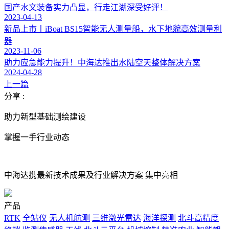
国产水文装备实力凸显，行走江湖深受好评！
2023-04-13
新品上市丨iBoat BS15智能无人测量船，水下地貌高效测量利
器
2023-11-06
助力应急能力提升！中海达推出水陆空天整体解决方案
2024-04-28
上一篇
分享 :
助力新型基础测绘建设
掌握一手行业动态
中海达携最新技术成果及行业解决方案 集中亮相
产品
RTK
全站仪
无人机航测
三维激光雷达
海洋探测
北斗高精度