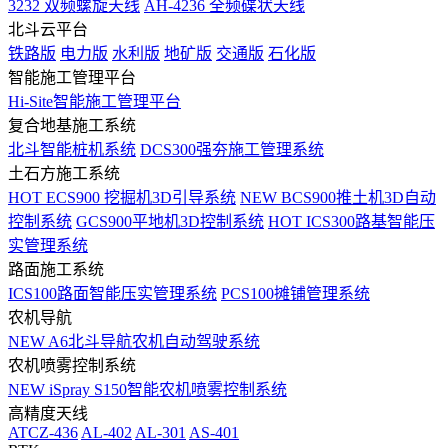
3232 双频螺旋天线
AH-4236 全频碟状天线
北斗云平台
铁路版
电力版
水利版
地矿版
交通版
石化版
智能施工管理平台
Hi-Site智能施工管理平台
复合地基施工系统
北斗智能桩机系统
DCS300强夯施工管理系统
土石方施工系统
HOT
ECS900 挖掘机3D引导系统
NEW
BCS900推土机3D自动
控制系统
GCS900平地机3D控制系统
HOT
ICS300路基智能压
实管理系统
路面施工系统
ICS100路面智能压实管理系统
PCS100摊铺管理系统
农机导航
NEW
A6北斗导航农机自动驾驶系统
农机喷雾控制系统
NEW
iSpray S150智能农机喷雾控制系统
高精度天线
ATCZ-436
AL-402
AL-301
AS-401