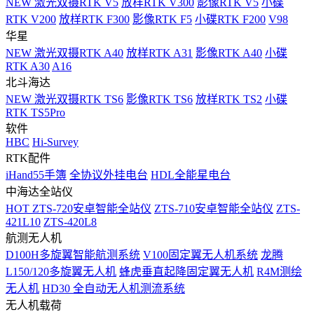
NEW
激光双摄RTK V5
放样RTK V300
影像RTK V5
小碟
RTK V200
放样RTK F300
影像RTK F5
小碟RTK F200
V98
华星
NEW
激光双摄RTK A40
放样RTK A31
影像RTK A40
小碟
RTK A30
A16
北斗海达
NEW
激光双摄RTK TS6
影像RTK TS6
放样RTK TS2
小碟
RTK TS5Pro
软件
HBC
Hi-Survey
RTK配件
iHand55手簿
全协议外挂电台
HDL全能星电台
中海达全站仪
HOT
ZTS-720安卓智能全站仪
ZTS-710安卓智能全站仪
ZTS-
421L10
ZTS-420L8
航测无人机
D100H多旋翼智能航测系统
V100固定翼无人机系统
龙腾
L150/120多旋翼无人机
蜂虎垂直起降固定翼无人机
R4M测绘
无人机
HD30 全自动无人机测流系统
无人机载荷