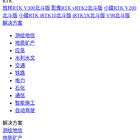
RTK
放样RTK V300北斗版
影像RTK vRTK2北斗版
小碟RTK V200
北斗版
小碟RTK iRTK10北斗版
iRTK5X北斗版
V98北斗版
解决方案
测绘地信
地质矿产
应急
水利水文
交通
铁路
电力
石化
通信
智能施工
自动驾驶
解决方案
测绘地信
地质矿产