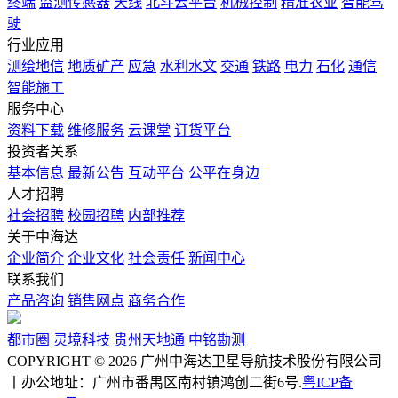
终端
监测传感器
天线
北斗云平台
机械控制
精准农业
智能驾
驶
行业应用
测绘地信
地质矿产
应急
水利水文
交通
铁路
电力
石化
通信
智能施工
服务中心
资料下载
维修服务
云课堂
订货平台
投资者关系
基本信息
最新公告
互动平台
公平在身边
人才招聘
社会招聘
校园招聘
内部推荐
关于中海达
企业简介
企业文化
社会责任
新闻中心
联系我们
产品咨询
销售网点
商务合作
都市圈
灵境科技
贵州天地通
中铭勘测
COPYRIGHT © 2026 广州中海达卫星导航技术股份有限公司
丨办公地址：广州市番禺区南村镇鸿创二街6号.
粤ICP备