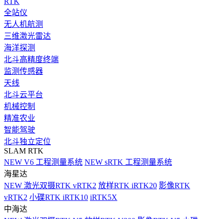
RTK
全站仪
无人机航测
三维激光雷达
海洋探测
北斗高精度终端
监测传感器
天线
北斗云平台
机械控制
精准农业
智能驾驶
北斗独立定位
SLAM RTK
NEW
V6 工程测量系统
NEW
sRTK 工程测量系统
海星达
NEW
激光双摄RTK vRTK2
放样RTK iRTK20
影像RTK
vRTK2
小碟RTK iRTK10
iRTK5X
中海达