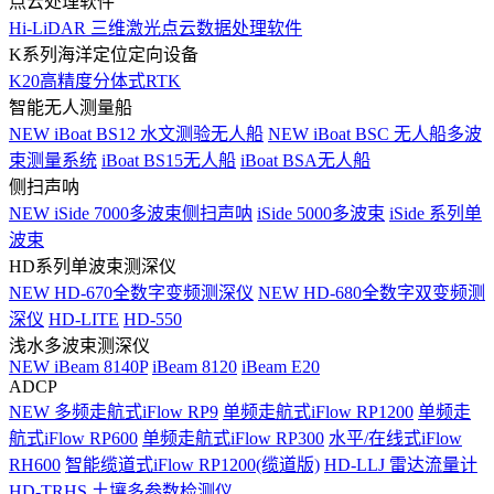
点云处理软件
Hi-LiDAR 三维激光点云数据处理软件
K系列海洋定位定向设备
K20高精度分体式RTK
智能无人测量船
NEW
iBoat BS12 水文测验无人船
NEW
iBoat BSC 无人船多波
束测量系统
iBoat BS15无人船
iBoat BSA无人船
侧扫声呐
NEW
iSide 7000多波束侧扫声呐
iSide 5000多波束
iSide 系列单
波束
HD系列单波束测深仪
NEW
HD-670全数字变频测深仪
NEW
HD-680全数字双变频测
深仪
HD-LITE
HD-550
浅水多波束测深仪
NEW
iBeam 8140P
iBeam 8120
iBeam E20
ADCP
NEW
多频走航式iFlow RP9
单频走航式iFlow RP1200
单频走
航式iFlow RP600
单频走航式iFlow RP300
水平/在线式iFlow
RH600
智能缆道式iFlow RP1200(缆道版)
HD-LLJ 雷达流量计
HD-TRHS 土壤多参数检测仪