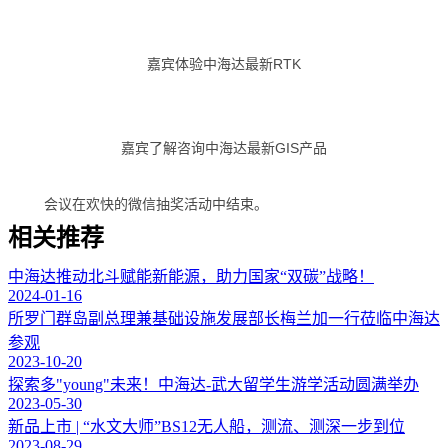
嘉宾体验中海达最新RTK
嘉宾了解咨询中海达最新GIS产品
会议在欢快的微信抽奖活动中结束。
相关推荐
中海达推动北斗赋能新能源，助力国家“双碳”战略！
2024-01-16
所罗门群岛副总理兼基础设施发展部长梅兰加一行莅临中海达
参观
2023-10-20
探索多"young"未来！中海达-武大留学生游学活动圆满举办
2023-05-30
新品上市 | “水文大师”BS12无人船，测流、测深一步到位
2023-08-29