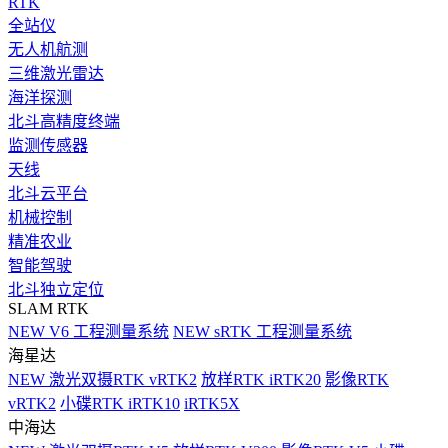
RTK
全站仪
无人机航测
三维激光雷达
海洋探测
北斗高精度终端
监测传感器
天线
北斗云平台
机械控制
精准农业
智能驾驶
北斗独立定位
SLAM RTK
NEW
V6 工程测量系统
NEW
sRTK 工程测量系统
海星达
NEW
激光双摄RTK vRTK2
放样RTK iRTK20
影像RTK
vRTK2
小碟RTK iRTK10
iRTK5X
中海达