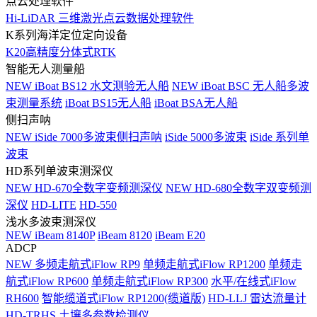
点云处理软件
Hi-LiDAR 三维激光点云数据处理软件
K系列海洋定位定向设备
K20高精度分体式RTK
智能无人测量船
NEW
iBoat BS12 水文测验无人船
NEW
iBoat BSC 无人船多波
束测量系统
iBoat BS15无人船
iBoat BSA无人船
侧扫声呐
NEW
iSide 7000多波束侧扫声呐
iSide 5000多波束
iSide 系列单
波束
HD系列单波束测深仪
NEW
HD-670全数字变频测深仪
NEW
HD-680全数字双变频测
深仪
HD-LITE
HD-550
浅水多波束测深仪
NEW
iBeam 8140P
iBeam 8120
iBeam E20
ADCP
NEW
多频走航式iFlow RP9
单频走航式iFlow RP1200
单频走
航式iFlow RP600
单频走航式iFlow RP300
水平/在线式iFlow
RH600
智能缆道式iFlow RP1200(缆道版)
HD-LLJ 雷达流量计
HD-TRHS 土壤多参数检测仪