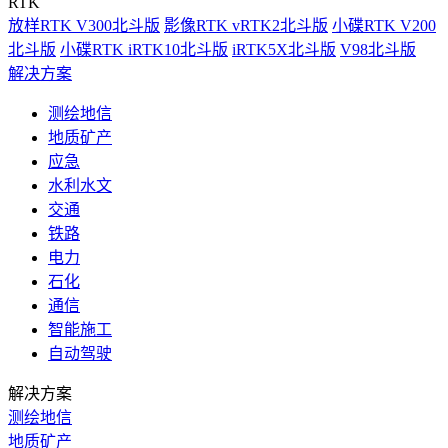
RTK
放样RTK V300北斗版
影像RTK vRTK2北斗版
小碟RTK V200
北斗版
小碟RTK iRTK10北斗版
iRTK5X北斗版
V98北斗版
解决方案
测绘地信
地质矿产
应急
水利水文
交通
铁路
电力
石化
通信
智能施工
自动驾驶
解决方案
测绘地信
地质矿产