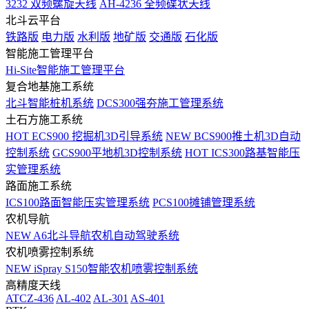
3232 双频螺旋天线
AH-4236 全频碟状天线
北斗云平台
铁路版
电力版
水利版
地矿版
交通版
石化版
智能施工管理平台
Hi-Site智能施工管理平台
复合地基施工系统
北斗智能桩机系统
DCS300强夯施工管理系统
土石方施工系统
HOT
ECS900 挖掘机3D引导系统
NEW
BCS900推土机3D自动
控制系统
GCS900平地机3D控制系统
HOT
ICS300路基智能压
实管理系统
路面施工系统
ICS100路面智能压实管理系统
PCS100摊铺管理系统
农机导航
NEW
A6北斗导航农机自动驾驶系统
农机喷雾控制系统
NEW
iSpray S150智能农机喷雾控制系统
高精度天线
ATCZ-436
AL-402
AL-301
AS-401