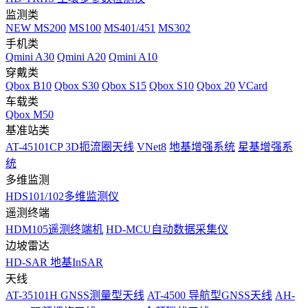
监测类
NEW
MS200
MS100
MS401/451
MS302
手机类
Qmini A30
Qmini A20
Qmini A10
穿戴类
Qbox B10
Qbox S30
Qbox S15
Qbox S10
Qbox 20
VCard
车载类
Qbox M50
基准站类
AT-45101CP 3D扼流圈天线
VNet8
地基增强系统
星基增强系
统
多维监测
HDS101/102多维监测仪
遥测终端
HDM105遥测终端机
HD-MCU自动数据采集仪
边坡雷达
HD-SAR 地基InSAR
天线
AT-35101H GNSS测量型天线
AT-4500 导航型GNSS天线
AH-