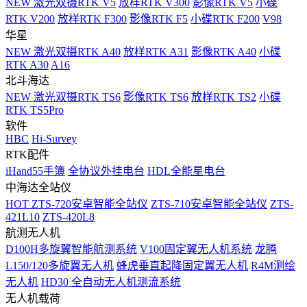
NEW
激光双摄RTK V5
放样RTK V300
影像RTK V5
小碟
RTK V200
放样RTK F300
影像RTK F5
小碟RTK F200
V98
华星
NEW
激光双摄RTK A40
放样RTK A31
影像RTK A40
小碟
RTK A30
A16
北斗海达
NEW
激光双摄RTK TS6
影像RTK TS6
放样RTK TS2
小碟
RTK TS5Pro
软件
HBC
Hi-Survey
RTK配件
iHand55手簿
全协议外挂电台
HDL全能星电台
中海达全站仪
HOT
ZTS-720安卓智能全站仪
ZTS-710安卓智能全站仪
ZTS-
421L10
ZTS-420L8
航测无人机
D100H多旋翼智能航测系统
V100固定翼无人机系统
龙腾
L150/120多旋翼无人机
蜂虎垂直起降固定翼无人机
R4M测绘
无人机
HD30 全自动无人机测流系统
无人机载荷