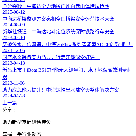
争分夺秒！中海达全力驰援广州白云山体垮塌抢险
2025-08-12
中海达桥梁监测方案亮相全国桥梁安全运营技术大会
2024-08-09
新华社报道！中海达北斗定位系统保障铁路行车安全
2023-02-10
突破浅水、低流速，中海达iFlow系列智能型ADCP创新“低”！
2023-12-06
国产水文装备实力凸显，行走江湖深受好评！
2023-04-13
新品上市丨iBoat BS15智能无人测量船，水下地貌高效测量利
器
2023-11-06
助力应急能力提升！中海达推出水陆空天整体解决方案
2024-04-28
上一篇
分享 :
助力新型基础测绘建设
掌握一手行业动态