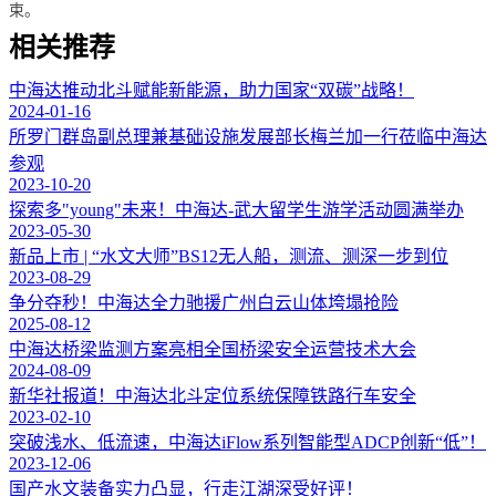
束。
相关推荐
中海达推动北斗赋能新能源，助力国家“双碳”战略！
2024-01-16
所罗门群岛副总理兼基础设施发展部长梅兰加一行莅临中海达
参观
2023-10-20
探索多"young"未来！中海达-武大留学生游学活动圆满举办
2023-05-30
新品上市 | “水文大师”BS12无人船，测流、测深一步到位
2023-08-29
争分夺秒！中海达全力驰援广州白云山体垮塌抢险
2025-08-12
中海达桥梁监测方案亮相全国桥梁安全运营技术大会
2024-08-09
新华社报道！中海达北斗定位系统保障铁路行车安全
2023-02-10
突破浅水、低流速，中海达iFlow系列智能型ADCP创新“低”！
2023-12-06
国产水文装备实力凸显，行走江湖深受好评！