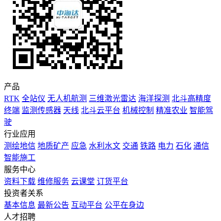
产品
RTK
全站仪
无人机航测
三维激光雷达
海洋探测
北斗高精度
终端
监测传感器
天线
北斗云平台
机械控制
精准农业
智能驾
驶
行业应用
测绘地信
地质矿产
应急
水利水文
交通
铁路
电力
石化
通信
智能施工
服务中心
资料下载
维修服务
云课堂
订货平台
投资者关系
基本信息
最新公告
互动平台
公平在身边
人才招聘