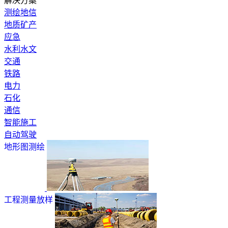
解决方案
测绘地信
地质矿产
应急
水利水文
交通
铁路
电力
石化
通信
智能施工
自动驾驶
地形图测绘
工程测量放样