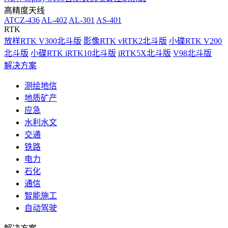
高精度天线
ATCZ-436
AL-402
AL-301
AS-401
RTK
放样RTK V300北斗版
影像RTK vRTK2北斗版
小碟RTK V200
北斗版
小碟RTK iRTK10北斗版
iRTK5X北斗版
V98北斗版
解决方案
测绘地信
地质矿产
应急
水利水文
交通
铁路
电力
石化
通信
智能施工
自动驾驶