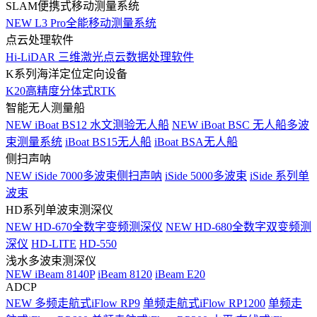
SLAM便携式移动测量系统
NEW
L3 Pro全能移动测量系统
点云处理软件
Hi-LiDAR 三维激光点云数据处理软件
K系列海洋定位定向设备
K20高精度分体式RTK
智能无人测量船
NEW
iBoat BS12 水文测验无人船
NEW
iBoat BSC 无人船多波
束测量系统
iBoat BS15无人船
iBoat BSA无人船
侧扫声呐
NEW
iSide 7000多波束侧扫声呐
iSide 5000多波束
iSide 系列单
波束
HD系列单波束测深仪
NEW
HD-670全数字变频测深仪
NEW
HD-680全数字双变频测
深仪
HD-LITE
HD-550
浅水多波束测深仪
NEW
iBeam 8140P
iBeam 8120
iBeam E20
ADCP
NEW
多频走航式iFlow RP9
单频走航式iFlow RP1200
单频走