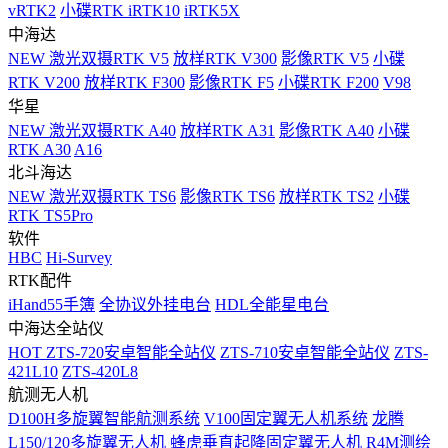
vRTK2
小碟RTK iRTK10
iRTK5X
中海达
NEW
激光双摄RTK V5
放样RTK V300
影像RTK V5
小碟
RTK V200
放样RTK F300
影像RTK F5
小碟RTK F200
V98
华星
NEW
激光双摄RTK A40
放样RTK A31
影像RTK A40
小碟
RTK A30
A16
北斗海达
NEW
激光双摄RTK TS6
影像RTK TS6
放样RTK TS2
小碟
RTK TS5Pro
软件
HBC
Hi-Survey
RTK配件
iHand55手簿
全协议外挂电台
HDL全能星电台
中海达全站仪
HOT
ZTS-720安卓智能全站仪
ZTS-710安卓智能全站仪
ZTS-
421L10
ZTS-420L8
航测无人机
D100H多旋翼智能航测系统
V100固定翼无人机系统
龙腾
L150/120多旋翼无人机
蜂虎垂直起降固定翼无人机
R4M测绘