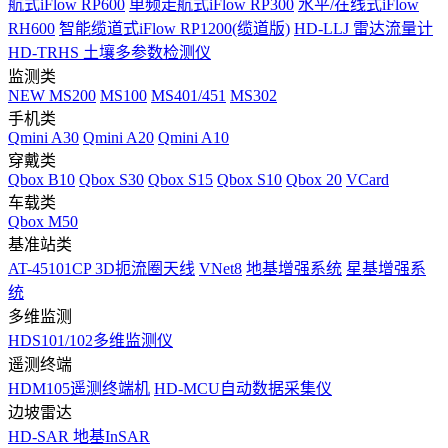
航式iFlow RP600
单频走航式iFlow RP300
水平/在线式iFlow
RH600
智能缆道式iFlow RP1200(缆道版)
HD-LLJ 雷达流量计
HD-TRHS 土壤多参数检测仪
监测类
NEW
MS200
MS100
MS401/451
MS302
手机类
Qmini A30
Qmini A20
Qmini A10
穿戴类
Qbox B10
Qbox S30
Qbox S15
Qbox S10
Qbox 20
VCard
车载类
Qbox M50
基准站类
AT-45101CP 3D扼流圈天线
VNet8
地基增强系统
星基增强系
统
多维监测
HDS101/102多维监测仪
遥测终端
HDM105遥测终端机
HD-MCU自动数据采集仪
边坡雷达
HD-SAR 地基InSAR