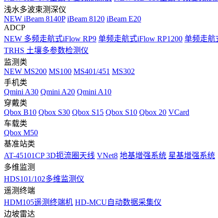
浅水多波束测深仪
NEW
iBeam 8140P
iBeam 8120
iBeam E20
ADCP
NEW
多频走航式iFlow RP9
单频走航式iFlow RP1200
单频走航式i
TRHS 土壤多参数检测仪
监测类
NEW
MS200
MS100
MS401/451
MS302
手机类
Qmini A30
Qmini A20
Qmini A10
穿戴类
Qbox B10
Qbox S30
Qbox S15
Qbox S10
Qbox 20
VCard
车载类
Qbox M50
基准站类
AT-45101CP 3D扼流圈天线
VNet8
地基增强系统
星基增强系统
多维监测
HDS101/102多维监测仪
遥测终端
HDM105遥测终端机
HD-MCU自动数据采集仪
边坡雷达