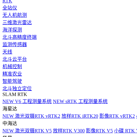
RTK
全站仪
无人机航测
三维激光雷达
海洋探测
北斗高精度终端
监测传感器
天线
北斗云平台
机械控制
精准农业
智能驾驶
北斗独立定位
SLAM RTK
NEW
V6 工程测量系统
NEW
sRTK 工程测量系统
海星达
NEW
激光双摄RTK vRTK2
放样RTK iRTK20
影像RTK vRTK2
中海达
NEW
激光双摄RTK V5
放样RTK V300
影像RTK V5
小碟 RTK 