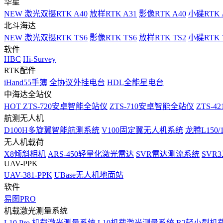
华星
NEW
激光双摄RTK A40
放样RTK A31
影像RTK A40
小碟RTK 
北斗海达
NEW
激光双摄RTK TS6
影像RTK TS6
放样RTK TS2
小碟RTK T
软件
HBC
Hi-Survey
RTK配件
iHand55手簿
全协议外挂电台
HDL全能星电台
中海达全站仪
HOT
ZTS-720安卓智能全站仪
ZTS-710安卓智能全站仪
ZTS-42
航测无人机
D100H多旋翼智能航测系统
V100固定翼无人机系统
龙腾L150
无人机载荷
X8倾斜相机
ARS-450轻量化激光雷达
SVR雷达测流系统
SVR
UAV-PPK
UAV-381-PPK
UBase无人机地面站
软件
易图PRO
机载激光测量系统
L10 Pro 机载激光测量系统
L10机载激光测量系统
R2轻小型机