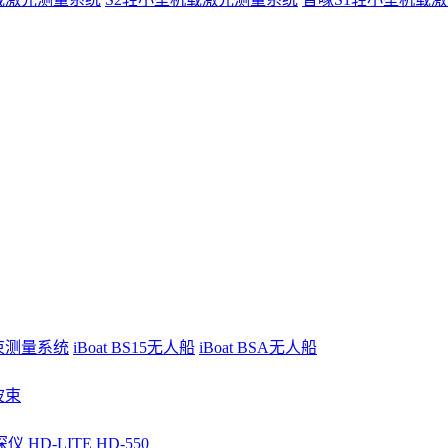
波束测量系统
iBoat BS15无人船
iBoat BSA无人船
波束
深仪
HD-LITE
HD-550