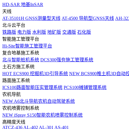
HD-SAR 地基InSAR
天线
AT-35101H GNSS测量型天线
AT-4500 导航型GNSS天线
AH-3
北斗云平台
铁路版
电力版
水利版
地矿版
交通版
石化版
智能施工管理平台
Hi-Site智能施工管理平台
复合地基施工系统
北斗智能桩机系统
DCS300强夯施工管理系统
土石方施工系统
HOT
ECS900 挖掘机3D引导系统
NEW
BCS900推土机3D自动
路面施工系统
ICS100路面智能压实管理系统
PCS100摊铺管理系统
农机导航
NEW
A6北斗导航农机自动驾驶系统
农机喷雾控制系统
NEW
iSpray S150智能农机喷雾控制系统
高精度天线
ATCZ-436
AL-402
AL-301
AS-401