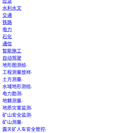
应急
水利水文
交通
铁路
电力
石化
通信
智能施工
自动驾驶
地形图测绘
工程测量放样
土方测量
水域地形测绘
电力勘测
地籍测量
地质灾害监测
矿山安全监测
矿山测量
露天矿人车安全管控