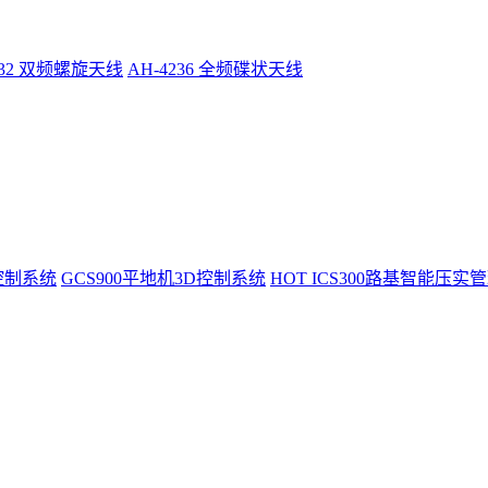
232 双频螺旋天线
AH-4236 全频碟状天线
控制系统
GCS900平地机3D控制系统
HOT
ICS300路基智能压实