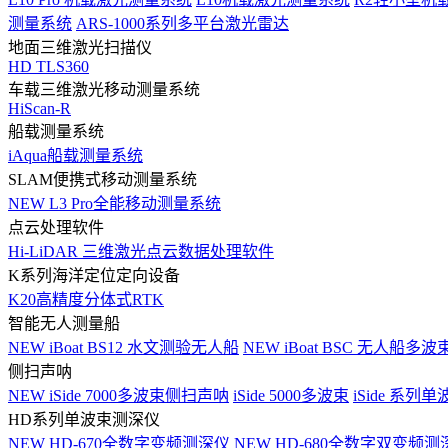
测量系统
ARS-1000系列多平台激光雷达
地面三维激光扫描仪
HD TLS360
车载三维激光移动测量系统
HiScan-R
船载测量系统
iAqua船载测量系统
SLAM便携式移动测量系统
NEW
L3 Pro全能移动测量系统
点云处理软件
Hi-LiDAR 三维激光点云数据处理软件
K系列海洋定位定向设备
K20高精度分体式RTK
智能无人测量船
NEW
iBoat BS12 水文测验无人船
NEW
iBoat BSC 无人船多
侧扫声呐
NEW
iSide 7000多波束侧扫声呐
iSide 5000多波束
iSide 系列单
HD系列单波束测深仪
NEW
HD-670全数字变频测深仪
NEW
HD-680全数字双变频测