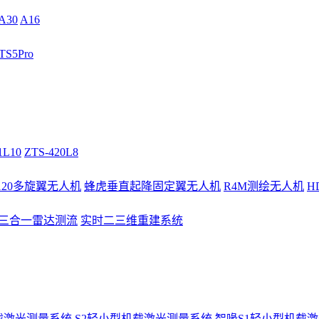
A30
A16
S5Pro
1L10
ZTS-420L8
/120多旋翼无人机
蜂虎垂直起降固定翼无人机
R4M测绘无人机
H
3三合一雷达测流
实时二三维重建系统
载激光测量系统
S2轻小型机载激光测量系统
智喙S1轻小型机载