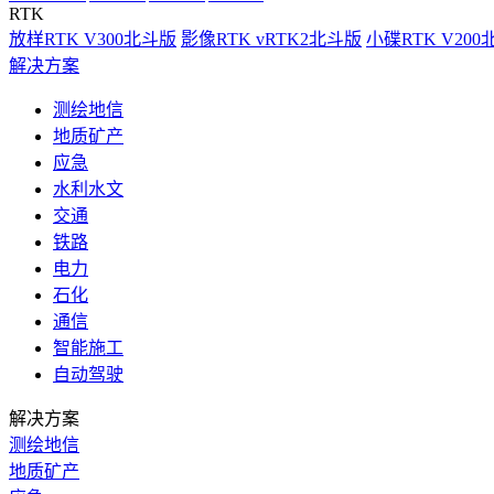
RTK
放样RTK V300北斗版
影像RTK vRTK2北斗版
小碟RTK V20
解决方案
测绘地信
地质矿产
应急
水利水文
交通
铁路
电力
石化
通信
智能施工
自动驾驶
解决方案
测绘地信
地质矿产