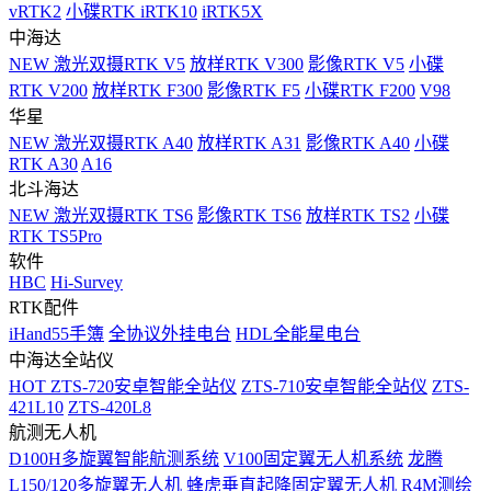
vRTK2
小碟RTK iRTK10
iRTK5X
中海达
NEW
激光双摄RTK V5
放样RTK V300
影像RTK V5
小碟
RTK V200
放样RTK F300
影像RTK F5
小碟RTK F200
V98
华星
NEW
激光双摄RTK A40
放样RTK A31
影像RTK A40
小碟
RTK A30
A16
北斗海达
NEW
激光双摄RTK TS6
影像RTK TS6
放样RTK TS2
小碟
RTK TS5Pro
软件
HBC
Hi-Survey
RTK配件
iHand55手簿
全协议外挂电台
HDL全能星电台
中海达全站仪
HOT
ZTS-720安卓智能全站仪
ZTS-710安卓智能全站仪
ZTS-
421L10
ZTS-420L8
航测无人机
D100H多旋翼智能航测系统
V100固定翼无人机系统
龙腾
L150/120多旋翼无人机
蜂虎垂直起降固定翼无人机
R4M测绘