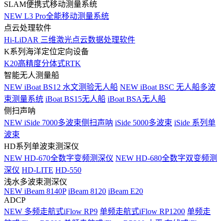
SLAM便携式移动测量系统
NEW
L3 Pro全能移动测量系统
点云处理软件
Hi-LiDAR 三维激光点云数据处理软件
K系列海洋定位定向设备
K20高精度分体式RTK
智能无人测量船
NEW
iBoat BS12 水文测验无人船
NEW
iBoat BSC 无人船多波
束测量系统
iBoat BS15无人船
iBoat BSA无人船
侧扫声呐
NEW
iSide 7000多波束侧扫声呐
iSide 5000多波束
iSide 系列单
波束
HD系列单波束测深仪
NEW
HD-670全数字变频测深仪
NEW
HD-680全数字双变频测
深仪
HD-LITE
HD-550
浅水多波束测深仪
NEW
iBeam 8140P
iBeam 8120
iBeam E20
ADCP
NEW
多频走航式iFlow RP9
单频走航式iFlow RP1200
单频走