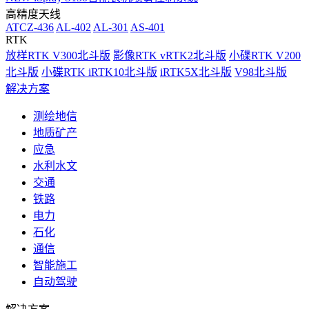
高精度天线
ATCZ-436
AL-402
AL-301
AS-401
RTK
放样RTK V300北斗版
影像RTK vRTK2北斗版
小碟RTK V200
北斗版
小碟RTK iRTK10北斗版
iRTK5X北斗版
V98北斗版
解决方案
测绘地信
地质矿产
应急
水利水文
交通
铁路
电力
石化
通信
智能施工
自动驾驶