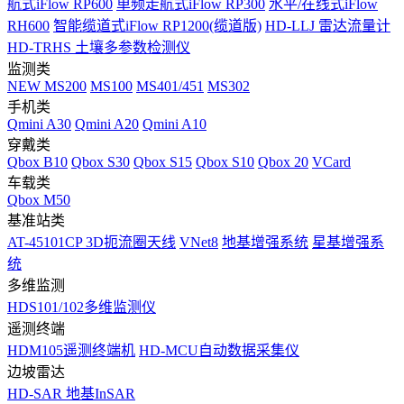
航式iFlow RP600
单频走航式iFlow RP300
水平/在线式iFlow
RH600
智能缆道式iFlow RP1200(缆道版)
HD-LLJ 雷达流量计
HD-TRHS 土壤多参数检测仪
监测类
NEW
MS200
MS100
MS401/451
MS302
手机类
Qmini A30
Qmini A20
Qmini A10
穿戴类
Qbox B10
Qbox S30
Qbox S15
Qbox S10
Qbox 20
VCard
车载类
Qbox M50
基准站类
AT-45101CP 3D扼流圈天线
VNet8
地基增强系统
星基增强系
统
多维监测
HDS101/102多维监测仪
遥测终端
HDM105遥测终端机
HD-MCU自动数据采集仪
边坡雷达
HD-SAR 地基InSAR