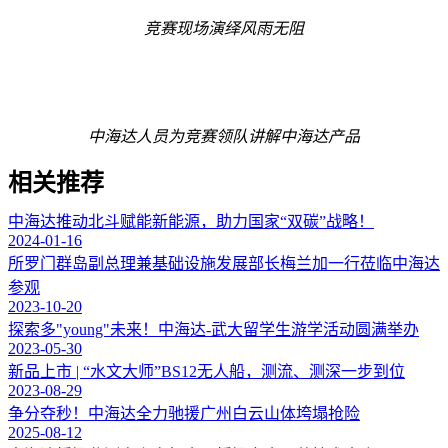
竞赛现场演绎风雨无阻
中海达人员为竞赛领队讲解中海达产品
相关推荐
中海达推动北斗赋能新能源，助力国家“双碳”战略！
2024-01-16
所罗门群岛副总理兼基础设施发展部长梅兰加一行莅临中海达
参观
2023-10-20
探索多"young"未来！中海达-武大留学生游学活动圆满举办
2023-05-30
新品上市 | “水文大师”BS12无人船，测流、测深一步到位
2023-08-29
争分夺秒！中海达全力驰援广州白云山体垮塌抢险
2025-08-12