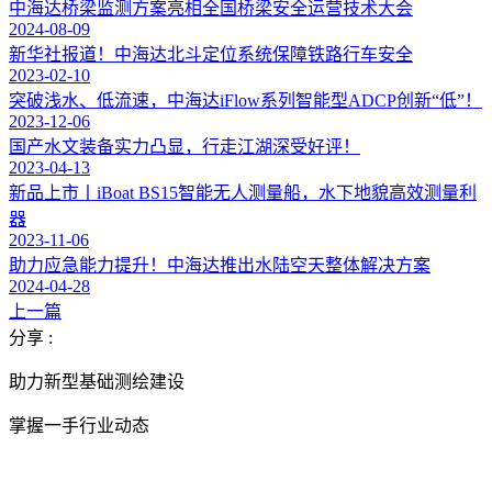
中海达桥梁监测方案亮相全国桥梁安全运营技术大会
2024-08-09
新华社报道！中海达北斗定位系统保障铁路行车安全
2023-02-10
突破浅水、低流速，中海达iFlow系列智能型ADCP创新“低”！
2023-12-06
国产水文装备实力凸显，行走江湖深受好评！
2023-04-13
新品上市丨iBoat BS15智能无人测量船，水下地貌高效测量利
器
2023-11-06
助力应急能力提升！中海达推出水陆空天整体解决方案
2024-04-28
上一篇
分享 :
助力新型基础测绘建设
掌握一手行业动态