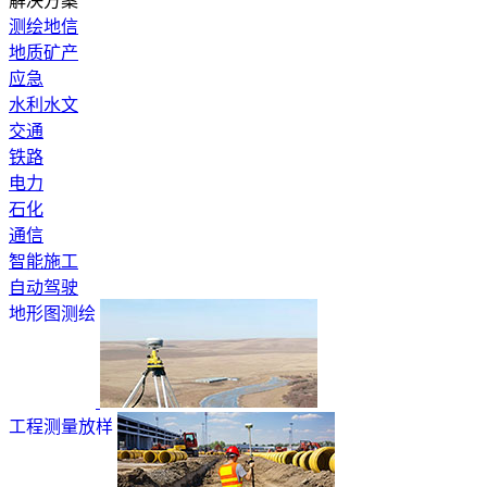
解决方案
测绘地信
地质矿产
应急
水利水文
交通
铁路
电力
石化
通信
智能施工
自动驾驶
地形图测绘
工程测量放样