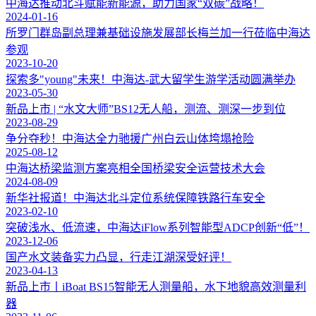
中海达推动北斗赋能新能源，助力国家“双碳”战略！
2024-01-16
所罗门群岛副总理兼基础设施发展部长梅兰加一行莅临中海达
参观
2023-10-20
探索多"young"未来！中海达-武大留学生游学活动圆满举办
2023-05-30
新品上市 | “水文大师”BS12无人船，测流、测深一步到位
2023-08-29
争分夺秒！中海达全力驰援广州白云山体垮塌抢险
2025-08-12
中海达桥梁监测方案亮相全国桥梁安全运营技术大会
2024-08-09
新华社报道！中海达北斗定位系统保障铁路行车安全
2023-02-10
突破浅水、低流速，中海达iFlow系列智能型ADCP创新“低”！
2023-12-06
国产水文装备实力凸显，行走江湖深受好评！
2023-04-13
新品上市丨iBoat BS15智能无人测量船，水下地貌高效测量利
器