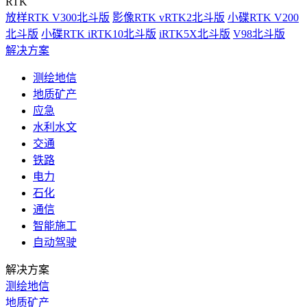
RTK
放样RTK V300北斗版
影像RTK vRTK2北斗版
小碟RTK V200
北斗版
小碟RTK iRTK10北斗版
iRTK5X北斗版
V98北斗版
解决方案
测绘地信
地质矿产
应急
水利水文
交通
铁路
电力
石化
通信
智能施工
自动驾驶
解决方案
测绘地信
地质矿产