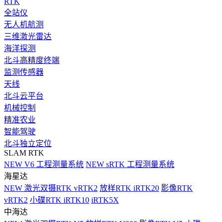
RTK
全站仪
无人机航测
三维激光雷达
海洋探测
北斗高精度终端
监测传感器
天线
北斗云平台
机械控制
精准农业
智能驾驶
北斗独立定位
SLAM RTK
NEW
V6 工程测量系统
NEW
sRTK 工程测量系统
海星达
NEW
激光双摄RTK vRTK2
放样RTK iRTK20
影像RTK
vRTK2
小碟RTK iRTK10
iRTK5X
中海达