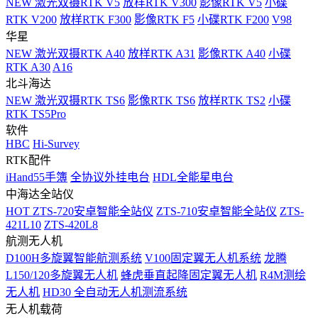
NEW
激光双摄RTK V5
放样RTK V300
影像RTK V5
小碟
RTK V200
放样RTK F300
影像RTK F5
小碟RTK F200
V98
华星
NEW
激光双摄RTK A40
放样RTK A31
影像RTK A40
小碟
RTK A30
A16
北斗海达
NEW
激光双摄RTK TS6
影像RTK TS6
放样RTK TS2
小碟
RTK TS5Pro
软件
HBC
Hi-Survey
RTK配件
iHand55手簿
全协议外挂电台
HDL全能星电台
中海达全站仪
HOT
ZTS-720安卓智能全站仪
ZTS-710安卓智能全站仪
ZTS-
421L10
ZTS-420L8
航测无人机
D100H多旋翼智能航测系统
V100固定翼无人机系统
龙腾
L150/120多旋翼无人机
蜂虎垂直起降固定翼无人机
R4M测绘
无人机
HD30 全自动无人机测流系统
无人机载荷