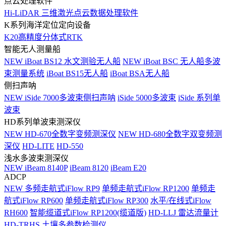
点云处理软件
Hi-LiDAR 三维激光点云数据处理软件
K系列海洋定位定向设备
K20高精度分体式RTK
智能无人测量船
NEW
iBoat BS12 水文测验无人船
NEW
iBoat BSC 无人船多波
束测量系统
iBoat BS15无人船
iBoat BSA无人船
侧扫声呐
NEW
iSide 7000多波束侧扫声呐
iSide 5000多波束
iSide 系列单
波束
HD系列单波束测深仪
NEW
HD-670全数字变频测深仪
NEW
HD-680全数字双变频测
深仪
HD-LITE
HD-550
浅水多波束测深仪
NEW
iBeam 8140P
iBeam 8120
iBeam E20
ADCP
NEW
多频走航式iFlow RP9
单频走航式iFlow RP1200
单频走
航式iFlow RP600
单频走航式iFlow RP300
水平/在线式iFlow
RH600
智能缆道式iFlow RP1200(缆道版)
HD-LLJ 雷达流量计
HD-TRHS 土壤多参数检测仪