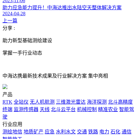
2023-11-06
助力应急能力提升！中海达推出水陆空天整体解决方案
2024-04-28
上一篇
分享 :
助力新型基础测绘建设
掌握一手行业动态
中海达携最新技术成果及行业解决方案 集中亮相
产品
RTK
全站仪
无人机航测
三维激光雷达
海洋探测
北斗高精度
终端
监测传感器
天线
北斗云平台
机械控制
精准农业
智能驾
驶
行业应用
测绘地信
地质矿产
应急
水利水文
交通
铁路
电力
石化
通信