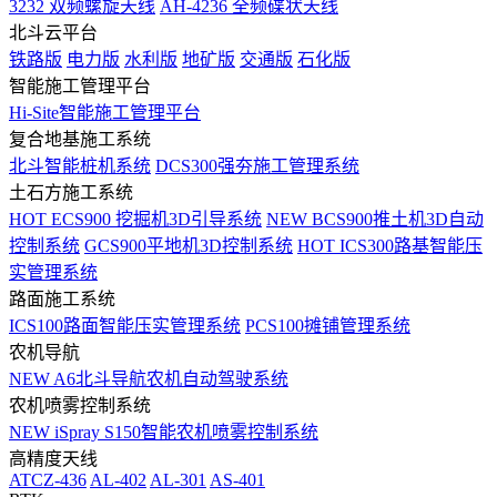
3232 双频螺旋天线
AH-4236 全频碟状天线
北斗云平台
铁路版
电力版
水利版
地矿版
交通版
石化版
智能施工管理平台
Hi-Site智能施工管理平台
复合地基施工系统
北斗智能桩机系统
DCS300强夯施工管理系统
土石方施工系统
HOT
ECS900 挖掘机3D引导系统
NEW
BCS900推土机3D自动
控制系统
GCS900平地机3D控制系统
HOT
ICS300路基智能压
实管理系统
路面施工系统
ICS100路面智能压实管理系统
PCS100摊铺管理系统
农机导航
NEW
A6北斗导航农机自动驾驶系统
农机喷雾控制系统
NEW
iSpray S150智能农机喷雾控制系统
高精度天线
ATCZ-436
AL-402
AL-301
AS-401