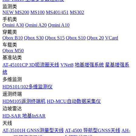
监测类
NEW
MS200
MS100
MS401/451
MS302
手机类
Qmini A30
Qmini A20
Qmini A10
穿戴类
Qbox B10
Qbox S30
Qbox S15
Qbox S10
Qbox 20
VCard
车载类
Qbox M50
基准站类
AT-45101CP 3D扼流圈天线
VNet8
地基增强系统
星基增强系
统
多维监测
HDS101/102多维监测仪
遥测终端
HDM105遥测终端机
HD-MCU自动数据采集仪
边坡雷达
HD-SAR 地基InSAR
天线
AT-35101H GNSS测量型天线
AT-4500 导航型GNSS天线
AH-