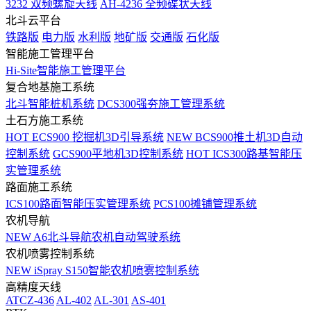
3232 双频螺旋天线
AH-4236 全频碟状天线
北斗云平台
铁路版
电力版
水利版
地矿版
交通版
石化版
智能施工管理平台
Hi-Site智能施工管理平台
复合地基施工系统
北斗智能桩机系统
DCS300强夯施工管理系统
土石方施工系统
HOT
ECS900 挖掘机3D引导系统
NEW
BCS900推土机3D自动
控制系统
GCS900平地机3D控制系统
HOT
ICS300路基智能压
实管理系统
路面施工系统
ICS100路面智能压实管理系统
PCS100摊铺管理系统
农机导航
NEW
A6北斗导航农机自动驾驶系统
农机喷雾控制系统
NEW
iSpray S150智能农机喷雾控制系统
高精度天线
ATCZ-436
AL-402
AL-301
AS-401