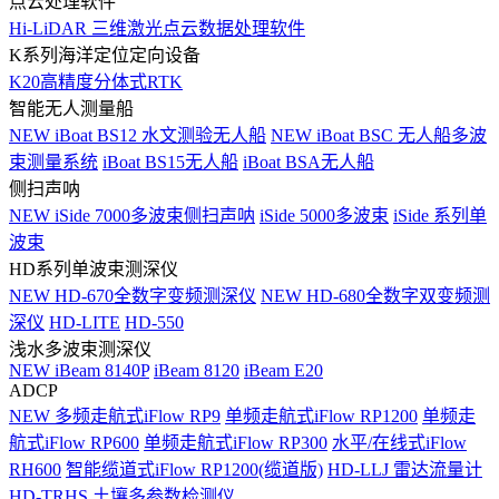
点云处理软件
Hi-LiDAR 三维激光点云数据处理软件
K系列海洋定位定向设备
K20高精度分体式RTK
智能无人测量船
NEW
iBoat BS12 水文测验无人船
NEW
iBoat BSC 无人船多波
束测量系统
iBoat BS15无人船
iBoat BSA无人船
侧扫声呐
NEW
iSide 7000多波束侧扫声呐
iSide 5000多波束
iSide 系列单
波束
HD系列单波束测深仪
NEW
HD-670全数字变频测深仪
NEW
HD-680全数字双变频测
深仪
HD-LITE
HD-550
浅水多波束测深仪
NEW
iBeam 8140P
iBeam 8120
iBeam E20
ADCP
NEW
多频走航式iFlow RP9
单频走航式iFlow RP1200
单频走
航式iFlow RP600
单频走航式iFlow RP300
水平/在线式iFlow
RH600
智能缆道式iFlow RP1200(缆道版)
HD-LLJ 雷达流量计
HD-TRHS 土壤多参数检测仪