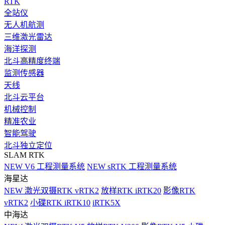
RTK
全站仪
无人机航测
三维激光雷达
海洋探测
北斗高精度终端
监测传感器
天线
北斗云平台
机械控制
精准农业
智能驾驶
北斗独立定位
SLAM RTK
NEW
V6 工程测量系统
NEW
sRTK 工程测量系统
海星达
NEW
激光双摄RTK vRTK2
放样RTK iRTK20
影像RTK
vRTK2
小碟RTK iRTK10
iRTK5X
中海达