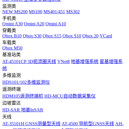
监测类
NEW
MS200
MS100
MS401/451
MS302
手机类
Qmini A30
Qmini A20
Qmini A10
穿戴类
Qbox B10
Qbox S30
Qbox S15
Qbox S10
Qbox 20
VCard
车载类
Qbox M50
基准站类
AT-45101CP 3D扼流圈天线
VNet8
地基增强系统
星基增强系
统
多维监测
HDS101/102多维监测仪
遥测终端
HDM105遥测终端机
HD-MCU自动数据采集仪
边坡雷达
HD-SAR 地基InSAR
天线
AT-35101H GNSS测量型天线
AT-4500 导航型GNSS天线
AH-