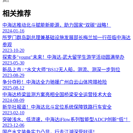
相关推荐
中海达推动北斗赋能新能源，助力国家“双碳”战略！
2024-01-16
所罗门群岛副总理兼基础设施发展部长梅兰加一行莅临中海达
参观
2023-10-20
探索多"young"未来！中海达-武大留学生游学活动圆满举办
2023-05-30
新品上市 | “水文大师”BS12无人船，测流、测深一步到位
2023-08-29
争分夺秒！中海达全力驰援广州白云山体垮塌抢险
2025-08-12
中海达桥梁监测方案亮相全国桥梁安全运营技术大会
2024-08-09
新华社报道！中海达北斗定位系统保障铁路行车安全
2023-02-10
突破浅水、低流速，中海达iFlow系列智能型ADCP创新“低”！
2023-12-06
国产水文装备实力凸显，行走江湖深受好评！