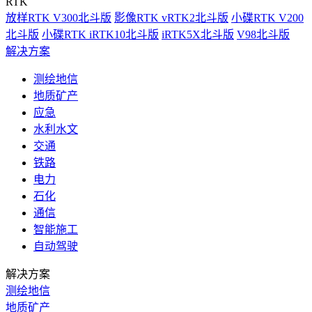
RTK
放样RTK V300北斗版
影像RTK vRTK2北斗版
小碟RTK V200
北斗版
小碟RTK iRTK10北斗版
iRTK5X北斗版
V98北斗版
解决方案
测绘地信
地质矿产
应急
水利水文
交通
铁路
电力
石化
通信
智能施工
自动驾驶
解决方案
测绘地信
地质矿产