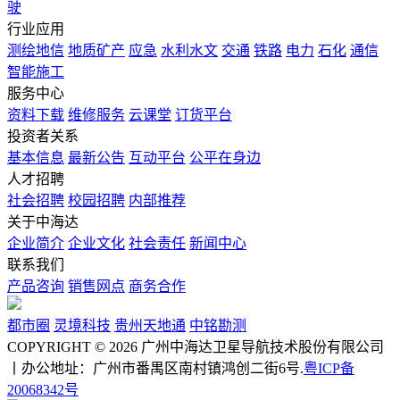
驶
行业应用
测绘地信
地质矿产
应急
水利水文
交通
铁路
电力
石化
通信
智能施工
服务中心
资料下载
维修服务
云课堂
订货平台
投资者关系
基本信息
最新公告
互动平台
公平在身边
人才招聘
社会招聘
校园招聘
内部推荐
关于中海达
企业简介
企业文化
社会责任
新闻中心
联系我们
产品咨询
销售网点
商务合作
都市圈
灵境科技
贵州天地通
中铭勘测
COPYRIGHT © 2026 广州中海达卫星导航技术股份有限公司
丨办公地址：广州市番禺区南村镇鸿创二街6号.
粤ICP备
20068342号