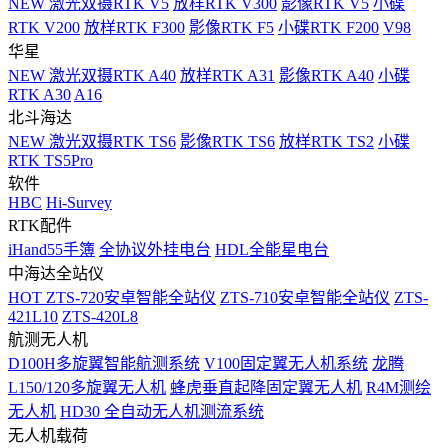
NEW
激光双摄RTK V5
放样RTK V300
影像RTK V5
小碟
RTK V200
放样RTK F300
影像RTK F5
小碟RTK F200
V98
华星
NEW
激光双摄RTK A40
放样RTK A31
影像RTK A40
小碟
RTK A30
A16
北斗海达
NEW
激光双摄RTK TS6
影像RTK TS6
放样RTK TS2
小碟
RTK TS5Pro
软件
HBC
Hi-Survey
RTK配件
iHand55手簿
全协议外挂电台
HDL全能星电台
中海达全站仪
HOT
ZTS-720安卓智能全站仪
ZTS-710安卓智能全站仪
ZTS-
421L10
ZTS-420L8
航测无人机
D100H多旋翼智能航测系统
V100固定翼无人机系统
龙腾
L150/120多旋翼无人机
蜂虎垂直起降固定翼无人机
R4M测绘
无人机
HD30 全自动无人机测流系统
无人机载荷