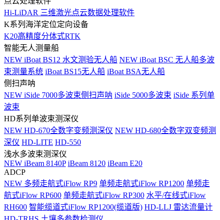
点云处理软件
Hi-LiDAR 三维激光点云数据处理软件
K系列海洋定位定向设备
K20高精度分体式RTK
智能无人测量船
NEW
iBoat BS12 水文测验无人船
NEW
iBoat BSC 无人船多波
束测量系统
iBoat BS15无人船
iBoat BSA无人船
侧扫声呐
NEW
iSide 7000多波束侧扫声呐
iSide 5000多波束
iSide 系列单
波束
HD系列单波束测深仪
NEW
HD-670全数字变频测深仪
NEW
HD-680全数字双变频测
深仪
HD-LITE
HD-550
浅水多波束测深仪
NEW
iBeam 8140P
iBeam 8120
iBeam E20
ADCP
NEW
多频走航式iFlow RP9
单频走航式iFlow RP1200
单频走
航式iFlow RP600
单频走航式iFlow RP300
水平/在线式iFlow
RH600
智能缆道式iFlow RP1200(缆道版)
HD-LLJ 雷达流量计
HD-TRHS 土壤多参数检测仪