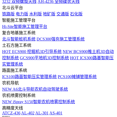
3232 双频螺旋天线
AH-4236 全频碟状天线
北斗云平台
铁路版
电力版
水利版
地矿版
交通版
石化版
智能施工管理平台
Hi-Site智能施工管理平台
复合地基施工系统
北斗智能桩机系统
DCS300强夯施工管理系统
土石方施工系统
HOT
ECS900 挖掘机3D引导系统
NEW
BCS900推土机3D自动
控制系统
GCS900平地机3D控制系统
HOT
ICS300路基智能压
实管理系统
路面施工系统
ICS100路面智能压实管理系统
PCS100摊铺管理系统
农机导航
NEW
A6北斗导航农机自动驾驶系统
农机喷雾控制系统
NEW
iSpray S150智能农机喷雾控制系统
高精度天线
ATCZ-436
AL-402
AL-301
AS-401