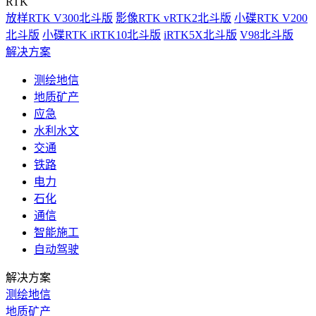
RTK
放样RTK V300北斗版
影像RTK vRTK2北斗版
小碟RTK V200
北斗版
小碟RTK iRTK10北斗版
iRTK5X北斗版
V98北斗版
解决方案
测绘地信
地质矿产
应急
水利水文
交通
铁路
电力
石化
通信
智能施工
自动驾驶
解决方案
测绘地信
地质矿产