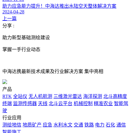
助力应急能力提升！中海达推出水陆空天整体解决方案
2024-04-28
上一篇
分享 :
助力新型基础测绘建设
掌握一手行业动态
中海达携最新技术成果及行业解决方案 集中亮相
产品
RTK
全站仪
无人机航测
三维激光雷达
海洋探测
北斗高精度
终端
监测传感器
天线
北斗云平台
机械控制
精准农业
智能驾
驶
行业应用
测绘地信
地质矿产
应急
水利水文
交通
铁路
电力
石化
通信
智能施工