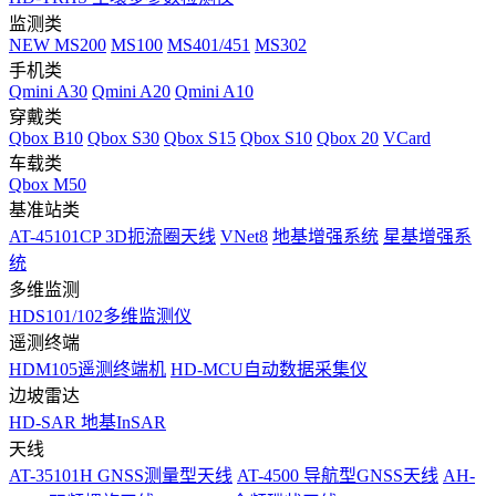
监测类
NEW
MS200
MS100
MS401/451
MS302
手机类
Qmini A30
Qmini A20
Qmini A10
穿戴类
Qbox B10
Qbox S30
Qbox S15
Qbox S10
Qbox 20
VCard
车载类
Qbox M50
基准站类
AT-45101CP 3D扼流圈天线
VNet8
地基增强系统
星基增强系
统
多维监测
HDS101/102多维监测仪
遥测终端
HDM105遥测终端机
HD-MCU自动数据采集仪
边坡雷达
HD-SAR 地基InSAR
天线
AT-35101H GNSS测量型天线
AT-4500 导航型GNSS天线
AH-