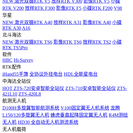
NEW
激光双摄RTK V5
放样RTK V300
影像RTK V5
小碟
RTK V200
放样RTK F300
影像RTK F5
小碟RTK F200
V98
华星
NEW
激光双摄RTK A40
放样RTK A31
影像RTK A40
小碟
RTK A30
A16
北斗海达
NEW
激光双摄RTK TS6
影像RTK TS6
放样RTK TS2
小碟
RTK TS5Pro
软件
HBC
Hi-Survey
RTK配件
iHand55手簿
全协议外挂电台
HDL全能星电台
中海达全站仪
HOT
ZTS-720安卓智能全站仪
ZTS-710安卓智能全站仪
ZTS-
421L10
ZTS-420L8
航测无人机
D100H多旋翼智能航测系统
V100固定翼无人机系统
龙腾
L150/120多旋翼无人机
蜂虎垂直起降固定翼无人机
R4M测绘
无人机
HD30 全自动无人机测流系统
无人机载荷