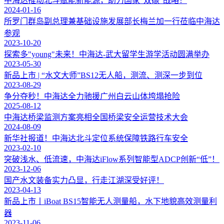
中海达推动北斗赋能新能源，助力国家“双碳”战略！
2024-01-16
所罗门群岛副总理兼基础设施发展部长梅兰加一行莅临中海达
参观
2023-10-20
探索多"young"未来！中海达-武大留学生游学活动圆满举办
2023-05-30
新品上市 | “水文大师”BS12无人船，测流、测深一步到位
2023-08-29
争分夺秒！中海达全力驰援广州白云山体垮塌抢险
2025-08-12
中海达桥梁监测方案亮相全国桥梁安全运营技术大会
2024-08-09
新华社报道！中海达北斗定位系统保障铁路行车安全
2023-02-10
突破浅水、低流速，中海达iFlow系列智能型ADCP创新“低”！
2023-12-06
国产水文装备实力凸显，行走江湖深受好评！
2023-04-13
新品上市丨iBoat BS15智能无人测量船，水下地貌高效测量利
器
2023-11-06