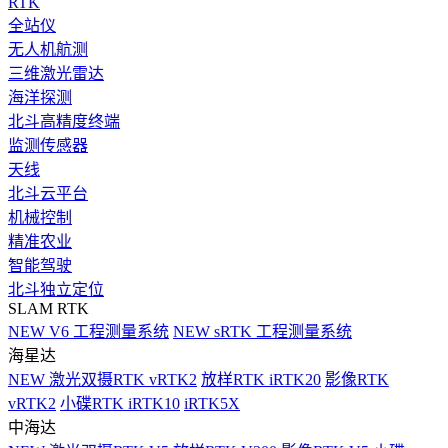
RTK
全站仪
无人机航测
三维激光雷达
海洋探测
北斗高精度终端
监测传感器
天线
北斗云平台
机械控制
精准农业
智能驾驶
北斗独立定位
SLAM RTK
NEW
V6 工程测量系统
NEW
sRTK 工程测量系统
海星达
NEW
激光双摄RTK vRTK2
放样RTK iRTK20
影像RTK
vRTK2
小碟RTK iRTK10
iRTK5X
中海达