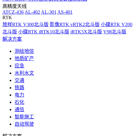
高精度天线
ATCZ-436
AL-402
AL-301
AS-401
RTK
放样RTK V300北斗版
影像RTK vRTK2北斗版
小碟RTK V200
北斗版
小碟RTK iRTK10北斗版
iRTK5X北斗版
V98北斗版
解决方案
测绘地信
地质矿产
应急
水利水文
交通
铁路
电力
石化
通信
智能施工
自动驾驶