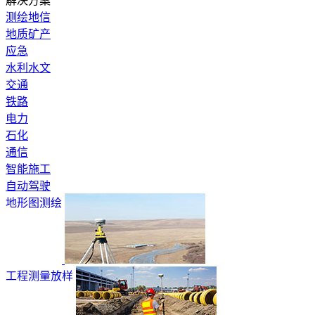
解决方案
测绘地信
地质矿产
应急
水利水文
交通
铁路
电力
石化
通信
智能施工
自动驾驶
地形图测绘
工程测量放样