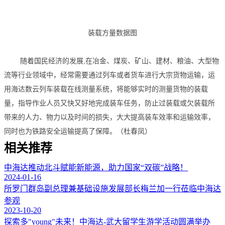
装载方量数据图
随着国民经济的发展,在冶金、煤炭、矿山、建材、粮油、大型物
流等行业领域中，经常需要通过列车或者货车进行大宗货物运输，运
用海达数云列车装载在线测量系统，将能够实时的测量货物的装载
量，指导作业人员又快又好地完成装车任务，防止过装载或欠装载所
带来的人力、物力以及时间的损失，大大提高装车效率和运输效率，
同时也为铁路安全运输提高了保障。（杜春凤）
相关推荐
中海达推动北斗赋能新能源，助力国家“双碳”战略！
2024-01-16
所罗门群岛副总理兼基础设施发展部长梅兰加一行莅临中海达
参观
2023-10-20
探索多"young"未来！中海达-武大留学生游学活动圆满举办