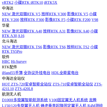
vRTK2
小碟RTK iRTK10
iRTK5X
中海达
NEW
激光双摄RTK V5
放样RTK V300
影像RTK V5
小碟
RTK V200
放样RTK F300
影像RTK F5
小碟RTK F200
V98
华星
NEW
激光双摄RTK A40
放样RTK A31
影像RTK A40
小碟
RTK A30
A16
北斗海达
NEW
激光双摄RTK TS6
影像RTK TS6
放样RTK TS2
小碟
RTK TS5Pro
软件
HBC
Hi-Survey
RTK配件
iHand55手簿
全协议外挂电台
HDL全能星电台
中海达全站仪
HOT
ZTS-720安卓智能全站仪
ZTS-710安卓智能全站仪
ZTS-
421L10
ZTS-420L8
航测无人机
D100H多旋翼智能航测系统
V100固定翼无人机系统
龙腾
L150/120多旋翼无人机
蜂虎垂直起降固定翼无人机
R4M测绘