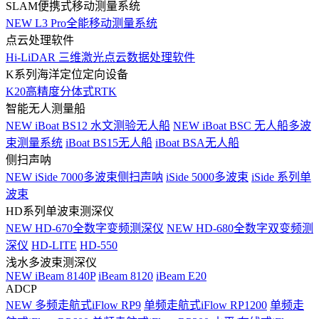
SLAM便携式移动测量系统
NEW
L3 Pro全能移动测量系统
点云处理软件
Hi-LiDAR 三维激光点云数据处理软件
K系列海洋定位定向设备
K20高精度分体式RTK
智能无人测量船
NEW
iBoat BS12 水文测验无人船
NEW
iBoat BSC 无人船多波
束测量系统
iBoat BS15无人船
iBoat BSA无人船
侧扫声呐
NEW
iSide 7000多波束侧扫声呐
iSide 5000多波束
iSide 系列单
波束
HD系列单波束测深仪
NEW
HD-670全数字变频测深仪
NEW
HD-680全数字双变频测
深仪
HD-LITE
HD-550
浅水多波束测深仪
NEW
iBeam 8140P
iBeam 8120
iBeam E20
ADCP
NEW
多频走航式iFlow RP9
单频走航式iFlow RP1200
单频走