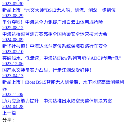
2023-05-30
新品上市 | “水文大师”BS12无人船，测流、测深一步到位
2023-08-29
争分夺秒！中海达全力驰援广州白云山体垮塌抢险
2025-08-12
中海达桥梁监测方案亮相全国桥梁安全运营技术大会
2024-08-09
新华社报道！中海达北斗定位系统保障铁路行车安全
2023-02-10
突破浅水、低流速，中海达iFlow系列智能型ADCP创新“低”！
2023-12-06
国产水文装备实力凸显，行走江湖深受好评！
2023-04-13
新品上市丨iBoat BS15智能无人测量船，水下地貌高效测量利
器
2023-11-06
助力应急能力提升！中海达推出水陆空天整体解决方案
2024-04-28
上一篇
分享 :