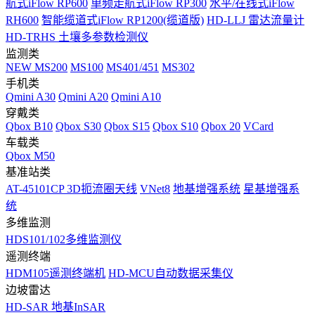
航式iFlow RP600
单频走航式iFlow RP300
水平/在线式iFlow
RH600
智能缆道式iFlow RP1200(缆道版)
HD-LLJ 雷达流量计
HD-TRHS 土壤多参数检测仪
监测类
NEW
MS200
MS100
MS401/451
MS302
手机类
Qmini A30
Qmini A20
Qmini A10
穿戴类
Qbox B10
Qbox S30
Qbox S15
Qbox S10
Qbox 20
VCard
车载类
Qbox M50
基准站类
AT-45101CP 3D扼流圈天线
VNet8
地基增强系统
星基增强系
统
多维监测
HDS101/102多维监测仪
遥测终端
HDM105遥测终端机
HD-MCU自动数据采集仪
边坡雷达
HD-SAR 地基InSAR