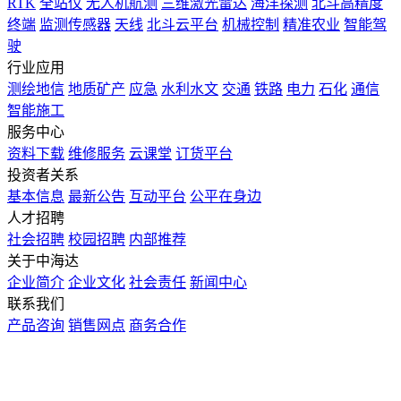
RTK
全站仪
无人机航测
三维激光雷达
海洋探测
北斗高精度
终端
监测传感器
天线
北斗云平台
机械控制
精准农业
智能驾
驶
行业应用
测绘地信
地质矿产
应急
水利水文
交通
铁路
电力
石化
通信
智能施工
服务中心
资料下载
维修服务
云课堂
订货平台
投资者关系
基本信息
最新公告
互动平台
公平在身边
人才招聘
社会招聘
校园招聘
内部推荐
关于中海达
企业简介
企业文化
社会责任
新闻中心
联系我们
产品咨询
销售网点
商务合作