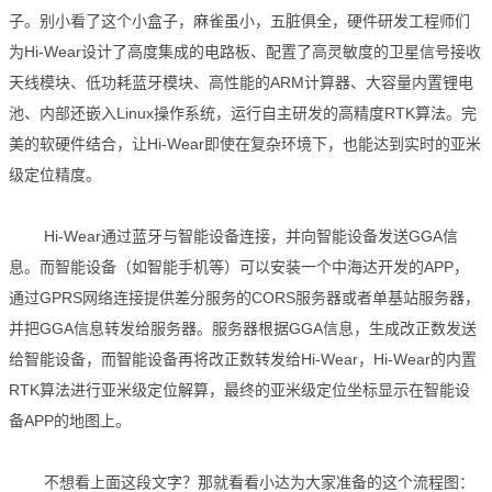
子。别小看了这个小盒子，麻雀虽小，五脏俱全，硬件研发工程师们
为Hi-Wear设计了高度集成的电路板、配置了高灵敏度的卫星信号接收
天线模块、低功耗蓝牙模块、高性能的ARM计算器、大容量内置锂电
池、内部还嵌入Linux操作系统，运行自主研发的高精度RTK算法。完
美的软硬件结合，让Hi-Wear即使在复杂环境下，也能达到实时的亚米
级定位精度。
Hi-Wear通过蓝牙与智能设备连接，并向智能设备发送GGA信
息。而智能设备（如智能手机等）可以安装一个中海达开发的APP，
通过GPRS网络连接提供差分服务的CORS服务器或者单基站服务器，
并把GGA信息转发给服务器。服务器根据GGA信息，生成改正数发送
给智能设备，而智能设备再将改正数转发给Hi-Wear，Hi-Wear的内置
RTK算法进行亚米级定位解算，最终的亚米级定位坐标显示在智能设
备APP的地图上。
不想看上面这段文字？那就看看小达为大家准备的这个流程图：