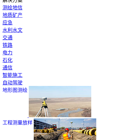
解决方案
测绘地信
地质矿产
应急
水利水文
交通
铁路
电力
石化
通信
智能施工
自动驾驶
地形图测绘
工程测量放样