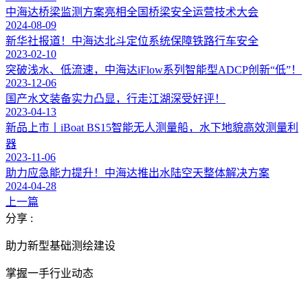
中海达桥梁监测方案亮相全国桥梁安全运营技术大会
2024-08-09
新华社报道！中海达北斗定位系统保障铁路行车安全
2023-02-10
突破浅水、低流速，中海达iFlow系列智能型ADCP创新“低”！
2023-12-06
国产水文装备实力凸显，行走江湖深受好评！
2023-04-13
新品上市丨iBoat BS15智能无人测量船，水下地貌高效测量利
器
2023-11-06
助力应急能力提升！中海达推出水陆空天整体解决方案
2024-04-28
上一篇
分享 :
助力新型基础测绘建设
掌握一手行业动态