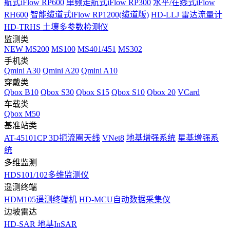
航式iFlow RP600
单频走航式iFlow RP300
水平/在线式iFlow
RH600
智能缆道式iFlow RP1200(缆道版)
HD-LLJ 雷达流量计
HD-TRHS 土壤多参数检测仪
监测类
NEW
MS200
MS100
MS401/451
MS302
手机类
Qmini A30
Qmini A20
Qmini A10
穿戴类
Qbox B10
Qbox S30
Qbox S15
Qbox S10
Qbox 20
VCard
车载类
Qbox M50
基准站类
AT-45101CP 3D扼流圈天线
VNet8
地基增强系统
星基增强系
统
多维监测
HDS101/102多维监测仪
遥测终端
HDM105遥测终端机
HD-MCU自动数据采集仪
边坡雷达
HD-SAR 地基InSAR