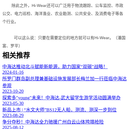
除此之外，Hi-Wear还可以广泛用于物流跟踪、公车监控、市政
公交、电力巡检、海洋渔业、农业勘测、公共安全、及消费电子等各
个行业。
可以这么说：只要在需要定位的地方就可以有Hi-Wear。（潘国
富、罗平）
相关推荐
中海达推动北斗赋能新能源，助力国家“双碳”战略！
2024-01-16
所罗门群岛副总理兼基础设施发展部长梅兰加一行莅临中海达
参观
2023-10-20
探索多"young"未来！中海达-武大留学生游学活动圆满举办
2023-05-30
新品上市 | “水文大师”BS12无人船，测流、测深一步到位
2023-08-29
争分夺秒！中海达全力驰援广州白云山体垮塌抢险
2025-08-12