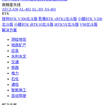
高精度天线
ATCZ-436
AL-402
AL-301
AS-401
RTK
放样RTK V300北斗版
影像RTK vRTK2北斗版
小碟RTK V200
北斗版
小碟RTK iRTK10北斗版
iRTK5X北斗版
V98北斗版
解决方案
测绘地信
地质矿产
应急
水利水文
交通
铁路
电力
石化
通信
智能施工
自动驾驶