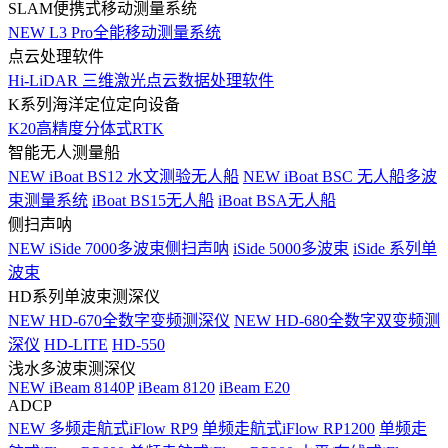
SLAM便携式移动测量系统
NEW
L3 Pro全能移动测量系统
点云处理软件
Hi-LiDAR 三维激光点云数据处理软件
K系列海洋定位定向设备
K20高精度分体式RTK
智能无人测量船
NEW
iBoat BS12 水文测验无人船
NEW
iBoat BSC 无人船多波
束测量系统
iBoat BS15无人船
iBoat BSA无人船
侧扫声呐
NEW
iSide 7000多波束侧扫声呐
iSide 5000多波束
iSide 系列单
波束
HD系列单波束测深仪
NEW
HD-670全数字变频测深仪
NEW
HD-680全数字双变频测
深仪
HD-LITE
HD-550
浅水多波束测深仪
NEW
iBeam 8140P
iBeam 8120
iBeam E20
ADCP
NEW
多频走航式iFlow RP9
单频走航式iFlow RP1200
单频走