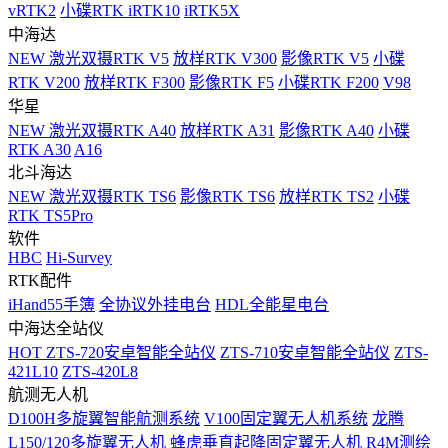
vRTK2
小碟RTK iRTK10
iRTK5X
中海达
NEW
激光双摄RTK V5
放样RTK V300
影像RTK V5
小碟
RTK V200
放样RTK F300
影像RTK F5
小碟RTK F200
V98
华星
NEW
激光双摄RTK A40
放样RTK A31
影像RTK A40
小碟
RTK A30
A16
北斗海达
NEW
激光双摄RTK TS6
影像RTK TS6
放样RTK TS2
小碟
RTK TS5Pro
软件
HBC
Hi-Survey
RTK配件
iHand55手簿
全协议外挂电台
HDL全能星电台
中海达全站仪
HOT
ZTS-720安卓智能全站仪
ZTS-710安卓智能全站仪
ZTS-
421L10
ZTS-420L8
航测无人机
D100H多旋翼智能航测系统
V100固定翼无人机系统
龙腾
L150/120多旋翼无人机
蜂虎垂直起降固定翼无人机
R4M测绘