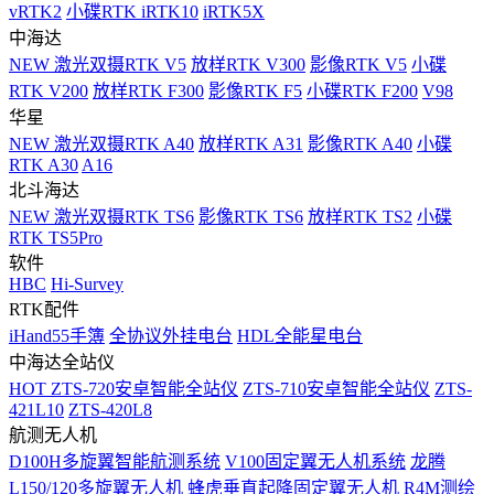
vRTK2
小碟RTK iRTK10
iRTK5X
中海达
NEW
激光双摄RTK V5
放样RTK V300
影像RTK V5
小碟
RTK V200
放样RTK F300
影像RTK F5
小碟RTK F200
V98
华星
NEW
激光双摄RTK A40
放样RTK A31
影像RTK A40
小碟
RTK A30
A16
北斗海达
NEW
激光双摄RTK TS6
影像RTK TS6
放样RTK TS2
小碟
RTK TS5Pro
软件
HBC
Hi-Survey
RTK配件
iHand55手簿
全协议外挂电台
HDL全能星电台
中海达全站仪
HOT
ZTS-720安卓智能全站仪
ZTS-710安卓智能全站仪
ZTS-
421L10
ZTS-420L8
航测无人机
D100H多旋翼智能航测系统
V100固定翼无人机系统
龙腾
L150/120多旋翼无人机
蜂虎垂直起降固定翼无人机
R4M测绘