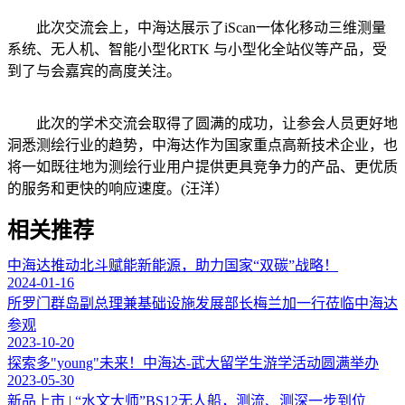
此次交流会上，中海达展示了iScan一体化移动三维测量
系统、无人机、智能小型化RTK 与小型化全站仪等产品，受
到了与会嘉宾的高度关注。
此次的学术交流会取得了圆满的成功，让参会人员更好地
洞悉测绘行业的趋势，中海达作为国家重点高新技术企业，也
将一如既往地为测绘行业用户提供更具竞争力的产品、更优质
的服务和更快的响应速度。(汪洋）
相关推荐
中海达推动北斗赋能新能源，助力国家“双碳”战略！
2024-01-16
所罗门群岛副总理兼基础设施发展部长梅兰加一行莅临中海达
参观
2023-10-20
探索多"young"未来！中海达-武大留学生游学活动圆满举办
2023-05-30
新品上市 | “水文大师”BS12无人船，测流、测深一步到位