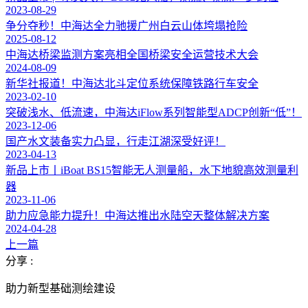
2023-08-29
争分夺秒！中海达全力驰援广州白云山体垮塌抢险
2025-08-12
中海达桥梁监测方案亮相全国桥梁安全运营技术大会
2024-08-09
新华社报道！中海达北斗定位系统保障铁路行车安全
2023-02-10
突破浅水、低流速，中海达iFlow系列智能型ADCP创新“低”！
2023-12-06
国产水文装备实力凸显，行走江湖深受好评！
2023-04-13
新品上市丨iBoat BS15智能无人测量船，水下地貌高效测量利
器
2023-11-06
助力应急能力提升！中海达推出水陆空天整体解决方案
2024-04-28
上一篇
分享 :
助力新型基础测绘建设