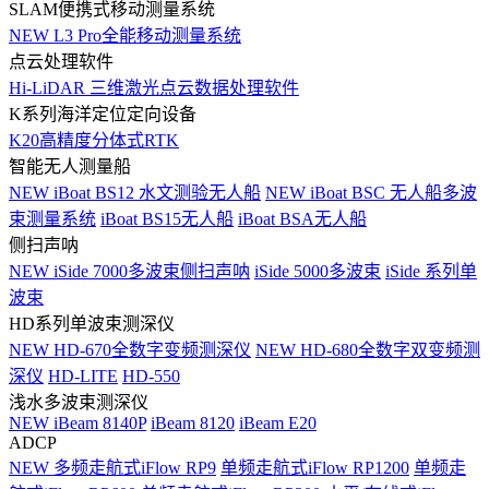
SLAM便携式移动测量系统
NEW
L3 Pro全能移动测量系统
点云处理软件
Hi-LiDAR 三维激光点云数据处理软件
K系列海洋定位定向设备
K20高精度分体式RTK
智能无人测量船
NEW
iBoat BS12 水文测验无人船
NEW
iBoat BSC 无人船多波
束测量系统
iBoat BS15无人船
iBoat BSA无人船
侧扫声呐
NEW
iSide 7000多波束侧扫声呐
iSide 5000多波束
iSide 系列单
波束
HD系列单波束测深仪
NEW
HD-670全数字变频测深仪
NEW
HD-680全数字双变频测
深仪
HD-LITE
HD-550
浅水多波束测深仪
NEW
iBeam 8140P
iBeam 8120
iBeam E20
ADCP
NEW
多频走航式iFlow RP9
单频走航式iFlow RP1200
单频走