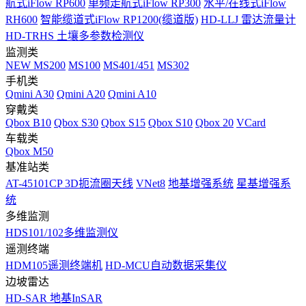
航式iFlow RP600
单频走航式iFlow RP300
水平/在线式iFlow
RH600
智能缆道式iFlow RP1200(缆道版)
HD-LLJ 雷达流量计
HD-TRHS 土壤多参数检测仪
监测类
NEW
MS200
MS100
MS401/451
MS302
手机类
Qmini A30
Qmini A20
Qmini A10
穿戴类
Qbox B10
Qbox S30
Qbox S15
Qbox S10
Qbox 20
VCard
车载类
Qbox M50
基准站类
AT-45101CP 3D扼流圈天线
VNet8
地基增强系统
星基增强系
统
多维监测
HDS101/102多维监测仪
遥测终端
HDM105遥测终端机
HD-MCU自动数据采集仪
边坡雷达
HD-SAR 地基InSAR