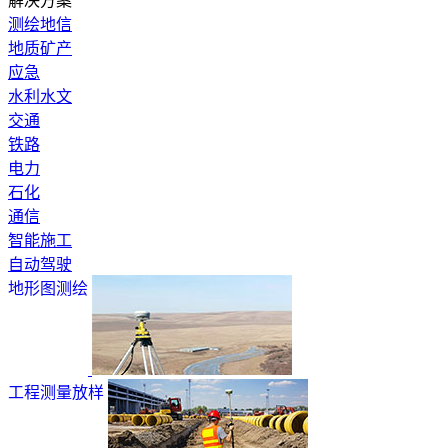
解决方案
测绘地信
地质矿产
应急
水利水文
交通
铁路
电力
石化
通信
智能施工
自动驾驶
地形图测绘
工程测量放样