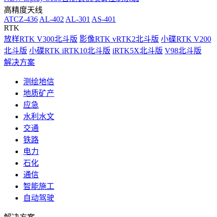
高精度天线
ATCZ-436
AL-402
AL-301
AS-401
RTK
放样RTK V300北斗版
影像RTK vRTK2北斗版
小碟RTK V200
北斗版
小碟RTK iRTK10北斗版
iRTK5X北斗版
V98北斗版
解决方案
测绘地信
地质矿产
应急
水利水文
交通
铁路
电力
石化
通信
智能施工
自动驾驶