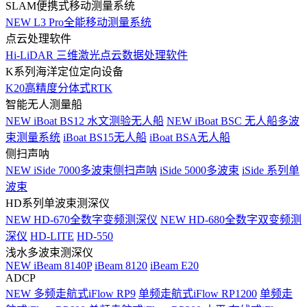
SLAM便携式移动测量系统
NEW
L3 Pro全能移动测量系统
点云处理软件
Hi-LiDAR 三维激光点云数据处理软件
K系列海洋定位定向设备
K20高精度分体式RTK
智能无人测量船
NEW
iBoat BS12 水文测验无人船
NEW
iBoat BSC 无人船多波
束测量系统
iBoat BS15无人船
iBoat BSA无人船
侧扫声呐
NEW
iSide 7000多波束侧扫声呐
iSide 5000多波束
iSide 系列单
波束
HD系列单波束测深仪
NEW
HD-670全数字变频测深仪
NEW
HD-680全数字双变频测
深仪
HD-LITE
HD-550
浅水多波束测深仪
NEW
iBeam 8140P
iBeam 8120
iBeam E20
ADCP
NEW
多频走航式iFlow RP9
单频走航式iFlow RP1200
单频走