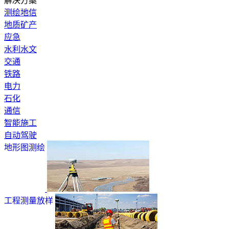
解决方案
测绘地信
地质矿产
应急
水利水文
交通
铁路
电力
石化
通信
智能施工
自动驾驶
地形图测绘
工程测量放样