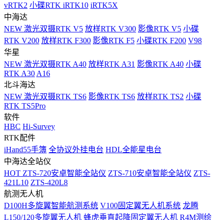
vRTK2
小碟RTK iRTK10
iRTK5X
中海达
NEW
激光双摄RTK V5
放样RTK V300
影像RTK V5
小碟
RTK V200
放样RTK F300
影像RTK F5
小碟RTK F200
V98
华星
NEW
激光双摄RTK A40
放样RTK A31
影像RTK A40
小碟
RTK A30
A16
北斗海达
NEW
激光双摄RTK TS6
影像RTK TS6
放样RTK TS2
小碟
RTK TS5Pro
软件
HBC
Hi-Survey
RTK配件
iHand55手簿
全协议外挂电台
HDL全能星电台
中海达全站仪
HOT
ZTS-720安卓智能全站仪
ZTS-710安卓智能全站仪
ZTS-
421L10
ZTS-420L8
航测无人机
D100H多旋翼智能航测系统
V100固定翼无人机系统
龙腾
L150/120多旋翼无人机
蜂虎垂直起降固定翼无人机
R4M测绘