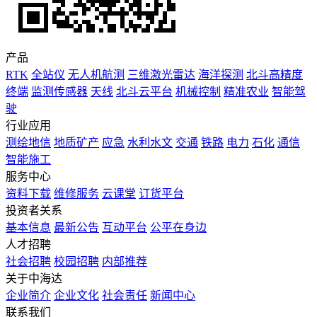
产品
RTK
全站仪
无人机航测
三维激光雷达
海洋探测
北斗高精度
终端
监测传感器
天线
北斗云平台
机械控制
精准农业
智能驾
驶
行业应用
测绘地信
地质矿产
应急
水利水文
交通
铁路
电力
石化
通信
智能施工
服务中心
资料下载
维修服务
云课堂
订货平台
投资者关系
基本信息
最新公告
互动平台
公平在身边
人才招聘
社会招聘
校园招聘
内部推荐
关于中海达
企业简介
企业文化
社会责任
新闻中心
联系我们