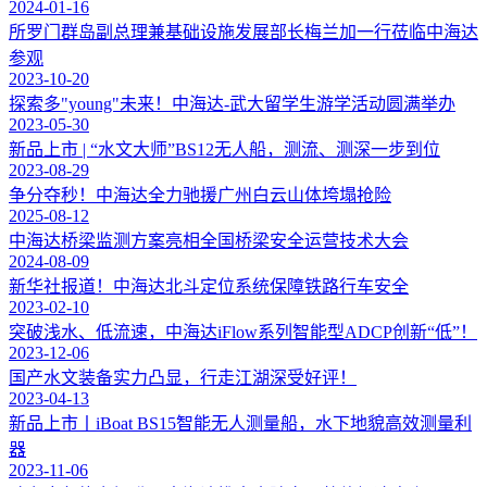
2024-01-16
所罗门群岛副总理兼基础设施发展部长梅兰加一行莅临中海达
参观
2023-10-20
探索多"young"未来！中海达-武大留学生游学活动圆满举办
2023-05-30
新品上市 | “水文大师”BS12无人船，测流、测深一步到位
2023-08-29
争分夺秒！中海达全力驰援广州白云山体垮塌抢险
2025-08-12
中海达桥梁监测方案亮相全国桥梁安全运营技术大会
2024-08-09
新华社报道！中海达北斗定位系统保障铁路行车安全
2023-02-10
突破浅水、低流速，中海达iFlow系列智能型ADCP创新“低”！
2023-12-06
国产水文装备实力凸显，行走江湖深受好评！
2023-04-13
新品上市丨iBoat BS15智能无人测量船，水下地貌高效测量利
器
2023-11-06