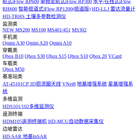
航式iFlow RP600
单频走航式iFlow RP300
水平/在线式iFlow
RH600
智能缆道式iFlow RP1200(缆道版)
HD-LLJ 雷达流量计
HD-TRHS 土壤多参数检测仪
监测类
NEW
MS200
MS100
MS401/451
MS302
手机类
Qmini A30
Qmini A20
Qmini A10
穿戴类
Qbox B10
Qbox S30
Qbox S15
Qbox S10
Qbox 20
VCard
车载类
Qbox M50
基准站类
AT-45101CP 3D扼流圈天线
VNet8
地基增强系统
星基增强系
统
多维监测
HDS101/102多维监测仪
遥测终端
HDM105遥测终端机
HD-MCU自动数据采集仪
边坡雷达
HD-SAR 地基InSAR