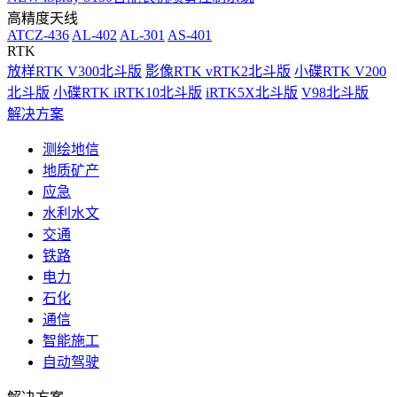
高精度天线
ATCZ-436
AL-402
AL-301
AS-401
RTK
放样RTK V300北斗版
影像RTK vRTK2北斗版
小碟RTK V200
北斗版
小碟RTK iRTK10北斗版
iRTK5X北斗版
V98北斗版
解决方案
测绘地信
地质矿产
应急
水利水文
交通
铁路
电力
石化
通信
智能施工
自动驾驶