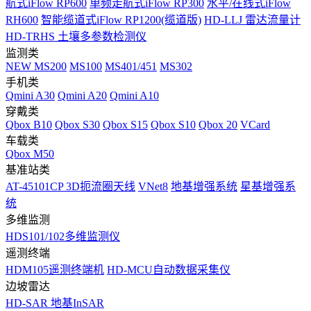
航式iFlow RP600
单频走航式iFlow RP300
水平/在线式iFlow
RH600
智能缆道式iFlow RP1200(缆道版)
HD-LLJ 雷达流量计
HD-TRHS 土壤多参数检测仪
监测类
NEW
MS200
MS100
MS401/451
MS302
手机类
Qmini A30
Qmini A20
Qmini A10
穿戴类
Qbox B10
Qbox S30
Qbox S15
Qbox S10
Qbox 20
VCard
车载类
Qbox M50
基准站类
AT-45101CP 3D扼流圈天线
VNet8
地基增强系统
星基增强系
统
多维监测
HDS101/102多维监测仪
遥测终端
HDM105遥测终端机
HD-MCU自动数据采集仪
边坡雷达
HD-SAR 地基InSAR