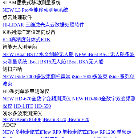
SLAM便携式移动测量系统
NEW
L3 Pro全能移动测量系统
点云处理软件
Hi-LiDAR 三维激光点云数据处理软件
K系列海洋定位定向设备
K20高精度分体式RTK
智能无人测量船
NEW
iBoat BS12 水文测验无人船
NEW
iBoat BSC 无人船多波
束测量系统
iBoat BS15无人船
iBoat BSA无人船
侧扫声呐
NEW
iSide 7000多波束侧扫声呐
iSide 5000多波束
iSide 系列单
波束
HD系列单波束测深仪
NEW
HD-670全数字变频测深仪
NEW
HD-680全数字双变频测
深仪
HD-LITE
HD-550
浅水多波束测深仪
NEW
iBeam 8140P
iBeam 8120
iBeam E20
ADCP
NEW
多频走航式iFlow RP9
单频走航式iFlow RP1200
单频走