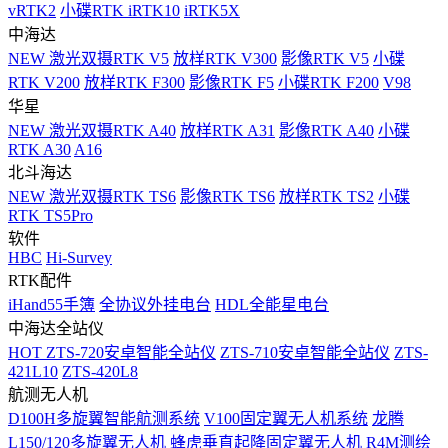
vRTK2
小碟RTK iRTK10
iRTK5X
中海达
NEW
激光双摄RTK V5
放样RTK V300
影像RTK V5
小碟
RTK V200
放样RTK F300
影像RTK F5
小碟RTK F200
V98
华星
NEW
激光双摄RTK A40
放样RTK A31
影像RTK A40
小碟
RTK A30
A16
北斗海达
NEW
激光双摄RTK TS6
影像RTK TS6
放样RTK TS2
小碟
RTK TS5Pro
软件
HBC
Hi-Survey
RTK配件
iHand55手簿
全协议外挂电台
HDL全能星电台
中海达全站仪
HOT
ZTS-720安卓智能全站仪
ZTS-710安卓智能全站仪
ZTS-
421L10
ZTS-420L8
航测无人机
D100H多旋翼智能航测系统
V100固定翼无人机系统
龙腾
L150/120多旋翼无人机
蜂虎垂直起降固定翼无人机
R4M测绘