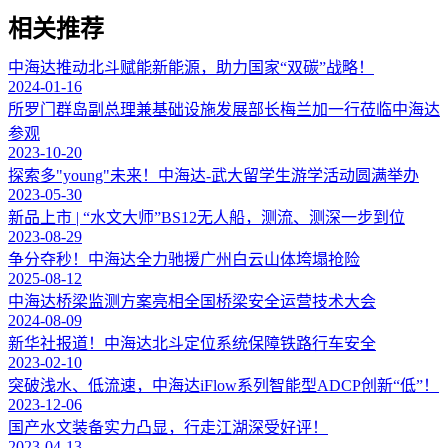
相关推荐
中海达推动北斗赋能新能源，助力国家“双碳”战略！
2024-01-16
所罗门群岛副总理兼基础设施发展部长梅兰加一行莅临中海达
参观
2023-10-20
探索多"young"未来！中海达-武大留学生游学活动圆满举办
2023-05-30
新品上市 | “水文大师”BS12无人船，测流、测深一步到位
2023-08-29
争分夺秒！中海达全力驰援广州白云山体垮塌抢险
2025-08-12
中海达桥梁监测方案亮相全国桥梁安全运营技术大会
2024-08-09
新华社报道！中海达北斗定位系统保障铁路行车安全
2023-02-10
突破浅水、低流速，中海达iFlow系列智能型ADCP创新“低”！
2023-12-06
国产水文装备实力凸显，行走江湖深受好评！
2023-04-13