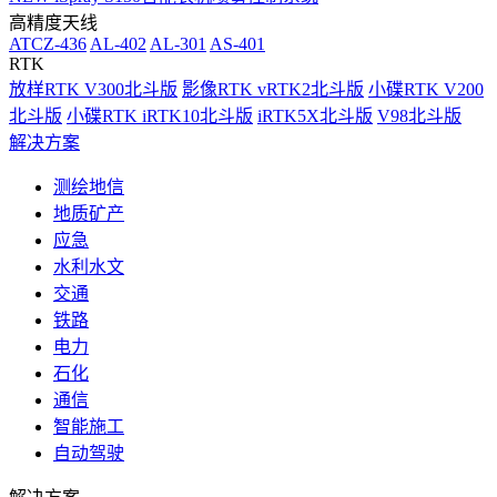
高精度天线
ATCZ-436
AL-402
AL-301
AS-401
RTK
放样RTK V300北斗版
影像RTK vRTK2北斗版
小碟RTK V200
北斗版
小碟RTK iRTK10北斗版
iRTK5X北斗版
V98北斗版
解决方案
测绘地信
地质矿产
应急
水利水文
交通
铁路
电力
石化
通信
智能施工
自动驾驶