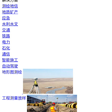
解决方案
测绘地信
地质矿产
应急
水利水文
交通
铁路
电力
石化
通信
智能施工
自动驾驶
地形图测绘
工程测量放样