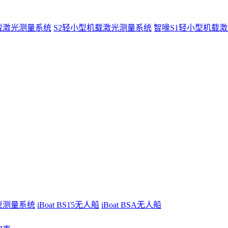
载激光测量系统
S2轻小型机载激光测量系统
智喙S1轻小型机载
波束测量系统
iBoat BS15无人船
iBoat BSA无人船