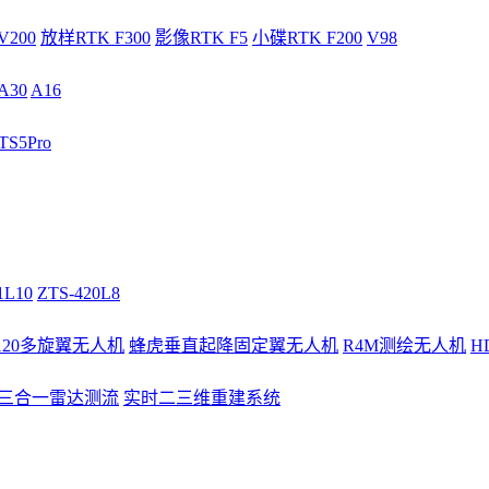
V200
放样RTK F300
影像RTK F5
小碟RTK F200
V98
A30
A16
S5Pro
1L10
ZTS-420L8
/120多旋翼无人机
蜂虎垂直起降固定翼无人机
R4M测绘无人机
H
3三合一雷达测流
实时二三维重建系统