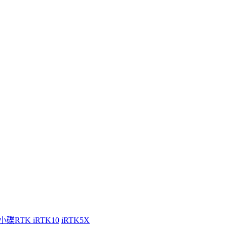
小碟RTK iRTK10
iRTK5X