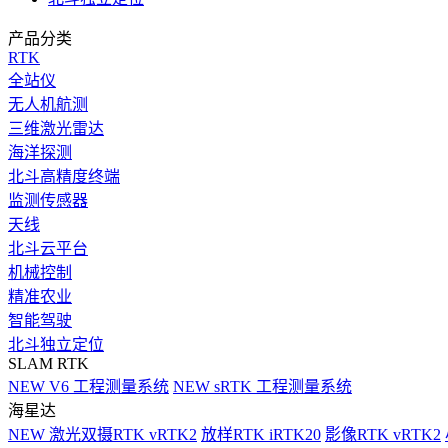
产品分类
RTK
全站仪
无人机航测
三维激光雷达
海洋探测
北斗高精度终端
监测传感器
天线
北斗云平台
机械控制
精准农业
智能驾驶
北斗独立定位
SLAM RTK
NEW
V6 工程测量系统
NEW
sRTK 工程测量系统
海星达
NEW
激光双摄RTK vRTK2
放样RTK iRTK20
影像RTK vRTK2