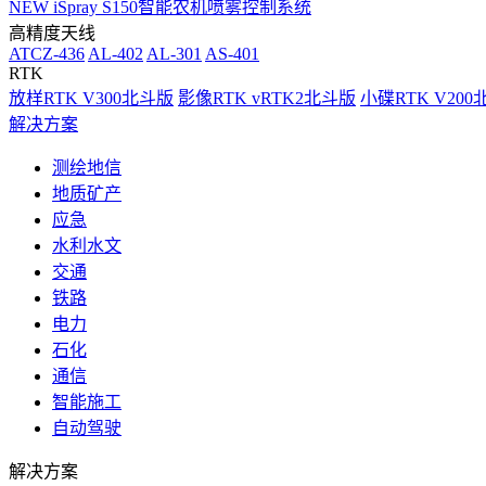
NEW
iSpray S150智能农机喷雾控制系统
高精度天线
ATCZ-436
AL-402
AL-301
AS-401
RTK
放样RTK V300北斗版
影像RTK vRTK2北斗版
小碟RTK V20
解决方案
测绘地信
地质矿产
应急
水利水文
交通
铁路
电力
石化
通信
智能施工
自动驾驶
解决方案