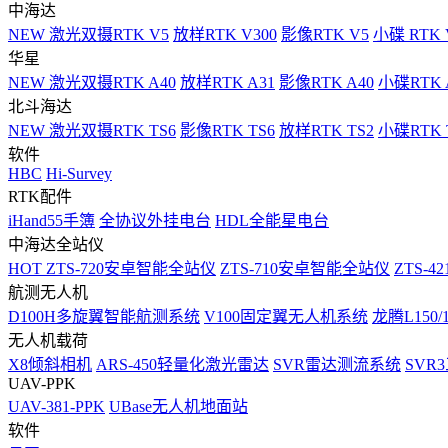
中海达
NEW
激光双摄RTK V5
放样RTK V300
影像RTK V5
小碟 RTK 
华星
NEW
激光双摄RTK A40
放样RTK A31
影像RTK A40
小碟RTK 
北斗海达
NEW
激光双摄RTK TS6
影像RTK TS6
放样RTK TS2
小碟RTK T
软件
HBC
Hi-Survey
RTK配件
iHand55手簿
全协议外挂电台
HDL全能星电台
中海达全站仪
HOT
ZTS-720安卓智能全站仪
ZTS-710安卓智能全站仪
ZTS-42
航测无人机
D100H多旋翼智能航测系统
V100固定翼无人机系统
龙腾L150
无人机载荷
X8倾斜相机
ARS-450轻量化激光雷达
SVR雷达测流系统
SVR
UAV-PPK
UAV-381-PPK
UBase无人机地面站
软件