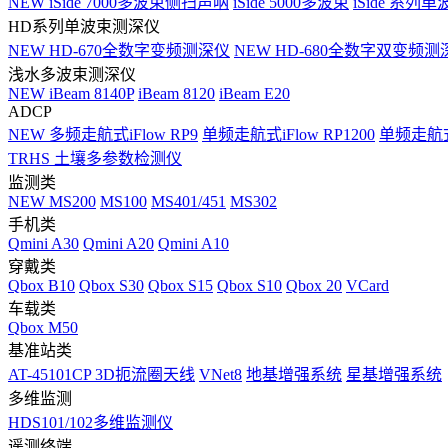
NEW
iSide 7000多波束侧扫声呐
iSide 5000多波束
iSide 系列单
HD系列单波束测深仪
NEW
HD-670全数字变频测深仪
NEW
HD-680全数字双变频测
浅水多波束测深仪
NEW
iBeam 8140P
iBeam 8120
iBeam E20
ADCP
NEW
多频走航式iFlow RP9
单频走航式iFlow RP1200
单频走航式i
TRHS 土壤多参数检测仪
监测类
NEW
MS200
MS100
MS401/451
MS302
手机类
Qmini A30
Qmini A20
Qmini A10
穿戴类
Qbox B10
Qbox S30
Qbox S15
Qbox S10
Qbox 20
VCard
车载类
Qbox M50
基准站类
AT-45101CP 3D扼流圈天线
VNet8
地基增强系统
星基增强系统
多维监测
HDS101/102多维监测仪
遥测终端