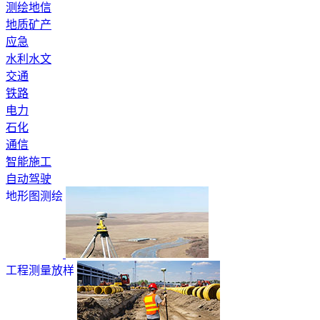
测绘地信
地质矿产
应急
水利水文
交通
铁路
电力
石化
通信
智能施工
自动驾驶
地形图测绘
工程测量放样