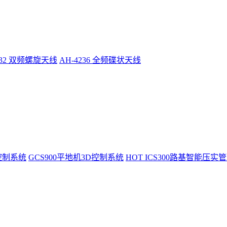
232 双频螺旋天线
AH-4236 全频碟状天线
控制系统
GCS900平地机3D控制系统
HOT
ICS300路基智能压实