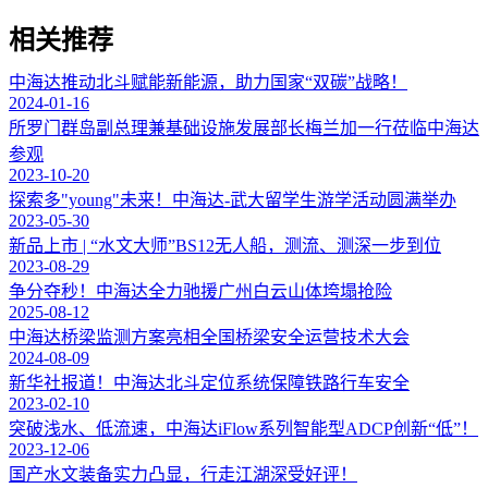
相关推荐
中海达推动北斗赋能新能源，助力国家“双碳”战略！
2024-01-16
所罗门群岛副总理兼基础设施发展部长梅兰加一行莅临中海达
参观
2023-10-20
探索多"young"未来！中海达-武大留学生游学活动圆满举办
2023-05-30
新品上市 | “水文大师”BS12无人船，测流、测深一步到位
2023-08-29
争分夺秒！中海达全力驰援广州白云山体垮塌抢险
2025-08-12
中海达桥梁监测方案亮相全国桥梁安全运营技术大会
2024-08-09
新华社报道！中海达北斗定位系统保障铁路行车安全
2023-02-10
突破浅水、低流速，中海达iFlow系列智能型ADCP创新“低”！
2023-12-06
国产水文装备实力凸显，行走江湖深受好评！