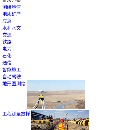
解决方案
测绘地信
地质矿产
应急
水利水文
交通
铁路
电力
石化
通信
智能施工
自动驾驶
地形图测绘
工程测量放样