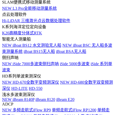
SLAM便携式移动测量系统
NEW
L3 Pro全能移动测量系统
点云处理软件
Hi-LiDAR 三维激光点云数据处理软件
K系列海洋定位定向设备
K20高精度分体式RTK
智能无人测量船
NEW
iBoat BS12 水文测验无人船
NEW
iBoat BSC 无人船多波
束测量系统
iBoat BS15无人船
iBoat BSA无人船
侧扫声呐
NEW
iSide 7000多波束侧扫声呐
iSide 5000多波束
iSide 系列单
波束
HD系列单波束测深仪
NEW
HD-670全数字变频测深仪
NEW
HD-680全数字双变频测
深仪
HD-LITE
HD-550
浅水多波束测深仪
NEW
iBeam 8140P
iBeam 8120
iBeam E20
ADCP
NEW
多频走航式iFlow RP9
单频走航式iFlow RP1200
单频走