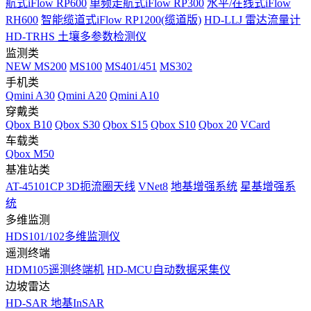
航式iFlow RP600
单频走航式iFlow RP300
水平/在线式iFlow
RH600
智能缆道式iFlow RP1200(缆道版)
HD-LLJ 雷达流量计
HD-TRHS 土壤多参数检测仪
监测类
NEW
MS200
MS100
MS401/451
MS302
手机类
Qmini A30
Qmini A20
Qmini A10
穿戴类
Qbox B10
Qbox S30
Qbox S15
Qbox S10
Qbox 20
VCard
车载类
Qbox M50
基准站类
AT-45101CP 3D扼流圈天线
VNet8
地基增强系统
星基增强系
统
多维监测
HDS101/102多维监测仪
遥测终端
HDM105遥测终端机
HD-MCU自动数据采集仪
边坡雷达
HD-SAR 地基InSAR