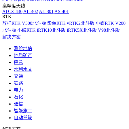
高精度天线
ATCZ-436
AL-402
AL-301
AS-401
RTK
放样RTK V300北斗版
影像RTK vRTK2北斗版
小碟RTK V200
北斗版
小碟RTK iRTK10北斗版
iRTK5X北斗版
V98北斗版
解决方案
测绘地信
地质矿产
应急
水利水文
交通
铁路
电力
石化
通信
智能施工
自动驾驶