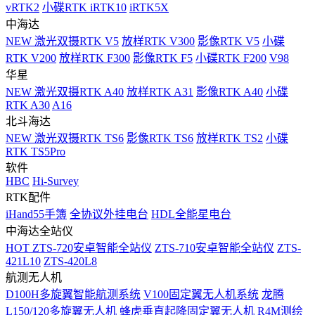
vRTK2
小碟RTK iRTK10
iRTK5X
中海达
NEW
激光双摄RTK V5
放样RTK V300
影像RTK V5
小碟
RTK V200
放样RTK F300
影像RTK F5
小碟RTK F200
V98
华星
NEW
激光双摄RTK A40
放样RTK A31
影像RTK A40
小碟
RTK A30
A16
北斗海达
NEW
激光双摄RTK TS6
影像RTK TS6
放样RTK TS2
小碟
RTK TS5Pro
软件
HBC
Hi-Survey
RTK配件
iHand55手簿
全协议外挂电台
HDL全能星电台
中海达全站仪
HOT
ZTS-720安卓智能全站仪
ZTS-710安卓智能全站仪
ZTS-
421L10
ZTS-420L8
航测无人机
D100H多旋翼智能航测系统
V100固定翼无人机系统
龙腾
L150/120多旋翼无人机
蜂虎垂直起降固定翼无人机
R4M测绘