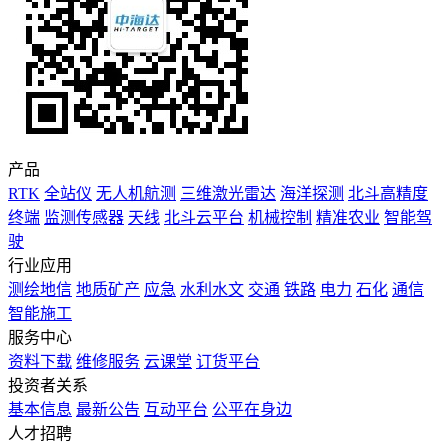
产品
RTK
全站仪
无人机航测
三维激光雷达
海洋探测
北斗高精度
终端
监测传感器
天线
北斗云平台
机械控制
精准农业
智能驾
驶
行业应用
测绘地信
地质矿产
应急
水利水文
交通
铁路
电力
石化
通信
智能施工
服务中心
资料下载
维修服务
云课堂
订货平台
投资者关系
基本信息
最新公告
互动平台
公平在身边
人才招聘