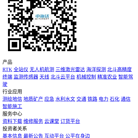
产品
RTK
全站仪
无人机航测
三维激光雷达
海洋探测
北斗高精度
终端
监测传感器
天线
北斗云平台
机械控制
精准农业
智能驾
驶
行业应用
测绘地信
地质矿产
应急
水利水文
交通
铁路
电力
石化
通信
智能施工
服务中心
资料下载
维修服务
云课堂
订货平台
投资者关系
基本信息
最新公告
互动平台
公平在身边