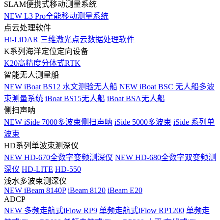
SLAM便携式移动测量系统
NEW
L3 Pro全能移动测量系统
点云处理软件
Hi-LiDAR 三维激光点云数据处理软件
K系列海洋定位定向设备
K20高精度分体式RTK
智能无人测量船
NEW
iBoat BS12 水文测验无人船
NEW
iBoat BSC 无人船多波
束测量系统
iBoat BS15无人船
iBoat BSA无人船
侧扫声呐
NEW
iSide 7000多波束侧扫声呐
iSide 5000多波束
iSide 系列单
波束
HD系列单波束测深仪
NEW
HD-670全数字变频测深仪
NEW
HD-680全数字双变频测
深仪
HD-LITE
HD-550
浅水多波束测深仪
NEW
iBeam 8140P
iBeam 8120
iBeam E20
ADCP
NEW
多频走航式iFlow RP9
单频走航式iFlow RP1200
单频走