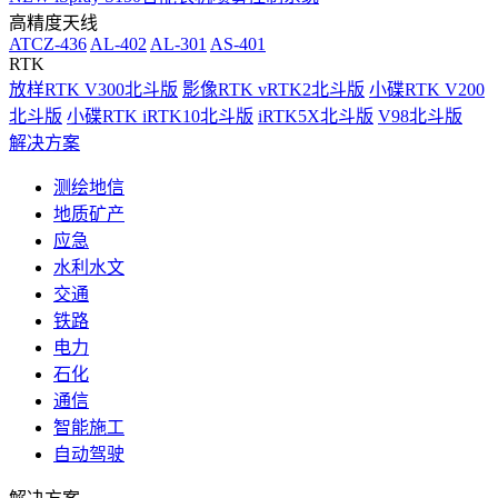
高精度天线
ATCZ-436
AL-402
AL-301
AS-401
RTK
放样RTK V300北斗版
影像RTK vRTK2北斗版
小碟RTK V200
北斗版
小碟RTK iRTK10北斗版
iRTK5X北斗版
V98北斗版
解决方案
测绘地信
地质矿产
应急
水利水文
交通
铁路
电力
石化
通信
智能施工
自动驾驶