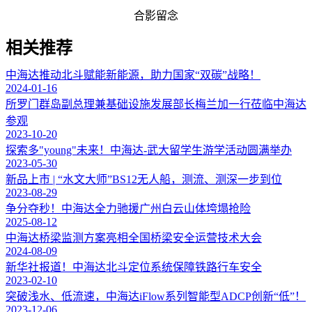
合影留念
相关推荐
中海达推动北斗赋能新能源，助力国家“双碳”战略！
2024-01-16
所罗门群岛副总理兼基础设施发展部长梅兰加一行莅临中海达
参观
2023-10-20
探索多"young"未来！中海达-武大留学生游学活动圆满举办
2023-05-30
新品上市 | “水文大师”BS12无人船，测流、测深一步到位
2023-08-29
争分夺秒！中海达全力驰援广州白云山体垮塌抢险
2025-08-12
中海达桥梁监测方案亮相全国桥梁安全运营技术大会
2024-08-09
新华社报道！中海达北斗定位系统保障铁路行车安全
2023-02-10
突破浅水、低流速，中海达iFlow系列智能型ADCP创新“低”！
2023-12-06