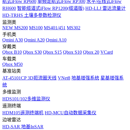
航式iFlow RP600
单频走航式iFlow RP300
水平/在线式iFlow
RH600
智能缆道式iFlow RP1200(缆道版)
HD-LLJ 雷达流量计
HD-TRHS 土壤多参数检测仪
监测类
NEW
MS200
MS100
MS401/451
MS302
手机类
Qmini A30
Qmini A20
Qmini A10
穿戴类
Qbox B10
Qbox S30
Qbox S15
Qbox S10
Qbox 20
VCard
车载类
Qbox M50
基准站类
AT-45101CP 3D扼流圈天线
VNet8
地基增强系统
星基增强系
统
多维监测
HDS101/102多维监测仪
遥测终端
HDM105遥测终端机
HD-MCU自动数据采集仪
边坡雷达
HD-SAR 地基InSAR