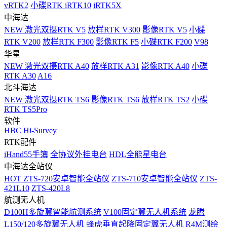
vRTK2
小碟RTK iRTK10
iRTK5X
中海达
NEW
激光双摄RTK V5
放样RTK V300
影像RTK V5
小碟
RTK V200
放样RTK F300
影像RTK F5
小碟RTK F200
V98
华星
NEW
激光双摄RTK A40
放样RTK A31
影像RTK A40
小碟
RTK A30
A16
北斗海达
NEW
激光双摄RTK TS6
影像RTK TS6
放样RTK TS2
小碟
RTK TS5Pro
软件
HBC
Hi-Survey
RTK配件
iHand55手簿
全协议外挂电台
HDL全能星电台
中海达全站仪
HOT
ZTS-720安卓智能全站仪
ZTS-710安卓智能全站仪
ZTS-
421L10
ZTS-420L8
航测无人机
D100H多旋翼智能航测系统
V100固定翼无人机系统
龙腾
L150/120多旋翼无人机
蜂虎垂直起降固定翼无人机
R4M测绘