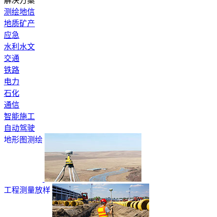
解决方案
测绘地信
地质矿产
应急
水利水文
交通
铁路
电力
石化
通信
智能施工
自动驾驶
地形图测绘
工程测量放样