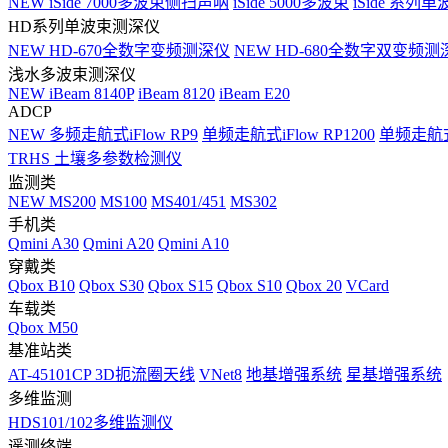
NEW
iSide 7000多波束侧扫声呐
iSide 5000多波束
iSide 系列单
HD系列单波束测深仪
NEW
HD-670全数字变频测深仪
NEW
HD-680全数字双变频测
浅水多波束测深仪
NEW
iBeam 8140P
iBeam 8120
iBeam E20
ADCP
NEW
多频走航式iFlow RP9
单频走航式iFlow RP1200
单频走航式i
TRHS 土壤多参数检测仪
监测类
NEW
MS200
MS100
MS401/451
MS302
手机类
Qmini A30
Qmini A20
Qmini A10
穿戴类
Qbox B10
Qbox S30
Qbox S15
Qbox S10
Qbox 20
VCard
车载类
Qbox M50
基准站类
AT-45101CP 3D扼流圈天线
VNet8
地基增强系统
星基增强系统
多维监测
HDS101/102多维监测仪
遥测终端