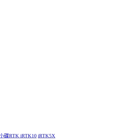
小碟RTK iRTK10
iRTK5X