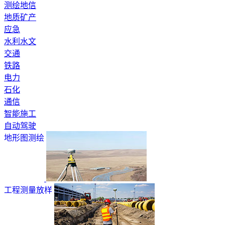
测绘地信
地质矿产
应急
水利水文
交通
铁路
电力
石化
通信
智能施工
自动驾驶
地形图测绘
工程测量放样