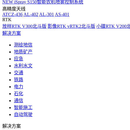
NEW
iSpray S150智能农机喷雾控制系统
高精度天线
ATCZ-436
AL-402
AL-301
AS-401
RTK
放样RTK V300北斗版
影像RTK vRTK2北斗版
小碟RTK V20
解决方案
测绘地信
地质矿产
应急
水利水文
交通
铁路
电力
石化
通信
智能施工
自动驾驶
解决方案