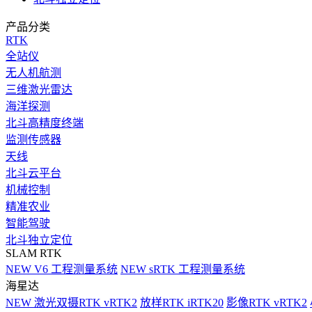
产品分类
RTK
全站仪
无人机航测
三维激光雷达
海洋探测
北斗高精度终端
监测传感器
天线
北斗云平台
机械控制
精准农业
智能驾驶
北斗独立定位
SLAM RTK
NEW
V6 工程测量系统
NEW
sRTK 工程测量系统
海星达
NEW
激光双摄RTK vRTK2
放样RTK iRTK20
影像RTK vRTK2