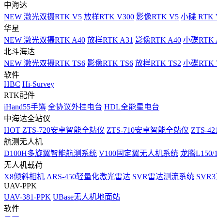
中海达
NEW
激光双摄RTK V5
放样RTK V300
影像RTK V5
小碟 RTK 
华星
NEW
激光双摄RTK A40
放样RTK A31
影像RTK A40
小碟RTK 
北斗海达
NEW
激光双摄RTK TS6
影像RTK TS6
放样RTK TS2
小碟RTK T
软件
HBC
Hi-Survey
RTK配件
iHand55手簿
全协议外挂电台
HDL全能星电台
中海达全站仪
HOT
ZTS-720安卓智能全站仪
ZTS-710安卓智能全站仪
ZTS-42
航测无人机
D100H多旋翼智能航测系统
V100固定翼无人机系统
龙腾L150
无人机载荷
X8倾斜相机
ARS-450轻量化激光雷达
SVR雷达测流系统
SVR
UAV-PPK
UAV-381-PPK
UBase无人机地面站
软件