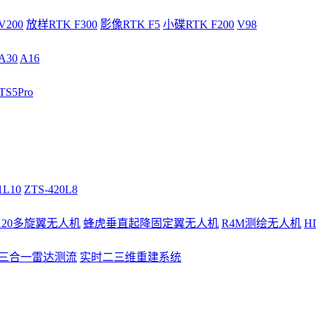
V200
放样RTK F300
影像RTK F5
小碟RTK F200
V98
A30
A16
S5Pro
1L10
ZTS-420L8
/120多旋翼无人机
蜂虎垂直起降固定翼无人机
R4M测绘无人机
H
3三合一雷达测流
实时二三维重建系统