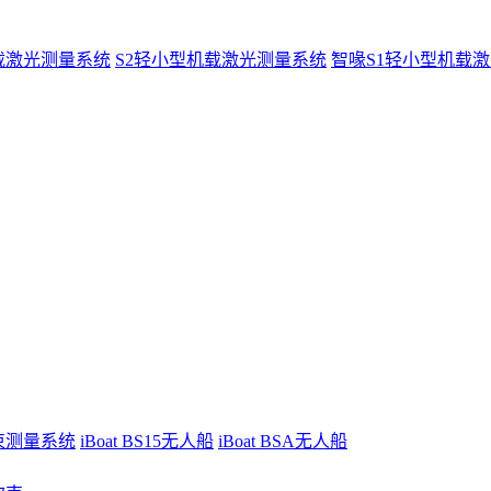
载激光测量系统
S2轻小型机载激光测量系统
智喙S1轻小型机载
波束测量系统
iBoat BS15无人船
iBoat BSA无人船