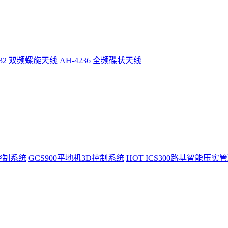
232 双频螺旋天线
AH-4236 全频碟状天线
控制系统
GCS900平地机3D控制系统
HOT
ICS300路基智能压实