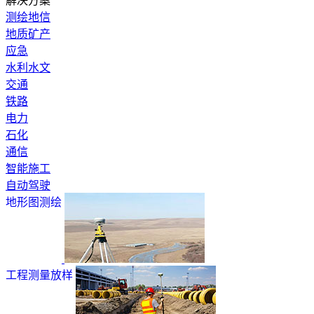
解决方案
测绘地信
地质矿产
应急
水利水文
交通
铁路
电力
石化
通信
智能施工
自动驾驶
地形图测绘
工程测量放样