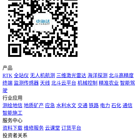
产品
RTK
全站仪
无人机航测
三维激光雷达
海洋探测
北斗高精度
终端
监测传感器
天线
北斗云平台
机械控制
精准农业
智能驾
驶
行业应用
测绘地信
地质矿产
应急
水利水文
交通
铁路
电力
石化
通信
智能施工
服务中心
资料下载
维修服务
云课堂
订货平台
投资者关系