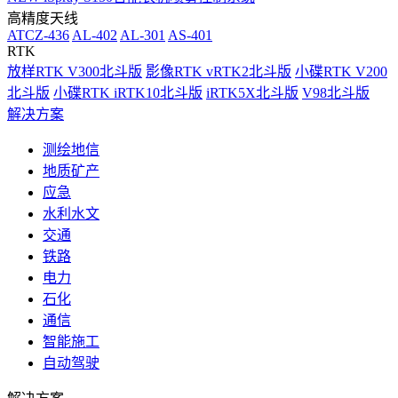
高精度天线
ATCZ-436
AL-402
AL-301
AS-401
RTK
放样RTK V300北斗版
影像RTK vRTK2北斗版
小碟RTK V200
北斗版
小碟RTK iRTK10北斗版
iRTK5X北斗版
V98北斗版
解决方案
测绘地信
地质矿产
应急
水利水文
交通
铁路
电力
石化
通信
智能施工
自动驾驶