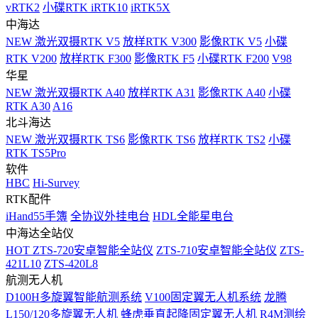
vRTK2
小碟RTK iRTK10
iRTK5X
中海达
NEW
激光双摄RTK V5
放样RTK V300
影像RTK V5
小碟
RTK V200
放样RTK F300
影像RTK F5
小碟RTK F200
V98
华星
NEW
激光双摄RTK A40
放样RTK A31
影像RTK A40
小碟
RTK A30
A16
北斗海达
NEW
激光双摄RTK TS6
影像RTK TS6
放样RTK TS2
小碟
RTK TS5Pro
软件
HBC
Hi-Survey
RTK配件
iHand55手簿
全协议外挂电台
HDL全能星电台
中海达全站仪
HOT
ZTS-720安卓智能全站仪
ZTS-710安卓智能全站仪
ZTS-
421L10
ZTS-420L8
航测无人机
D100H多旋翼智能航测系统
V100固定翼无人机系统
龙腾
L150/120多旋翼无人机
蜂虎垂直起降固定翼无人机
R4M测绘