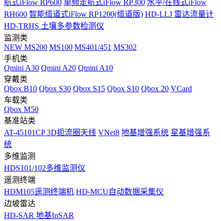
航式iFlow RP600
单频走航式iFlow RP300
水平/在线式iFlow
RH600
智能缆道式iFlow RP1200(缆道版)
HD-LLJ 雷达流量计
HD-TRHS 土壤多参数检测仪
监测类
NEW
MS200
MS100
MS401/451
MS302
手机类
Qmini A30
Qmini A20
Qmini A10
穿戴类
Qbox B10
Qbox S30
Qbox S15
Qbox S10
Qbox 20
VCard
车载类
Qbox M50
基准站类
AT-45101CP 3D扼流圈天线
VNet8
地基增强系统
星基增强系
统
多维监测
HDS101/102多维监测仪
遥测终端
HDM105遥测终端机
HD-MCU自动数据采集仪
边坡雷达
HD-SAR 地基InSAR