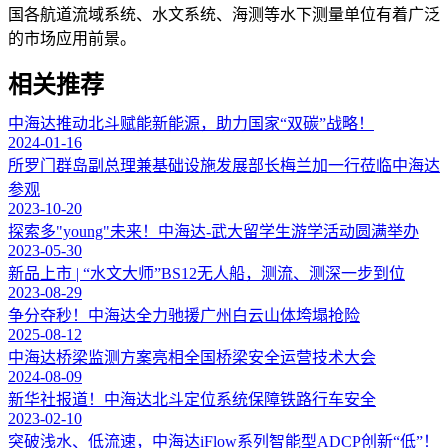
国各航道流域系统、水文系统、海测等水下测量单位有着广泛
的市场应用前景。
相关推荐
中海达推动北斗赋能新能源，助力国家“双碳”战略！
2024-01-16
所罗门群岛副总理兼基础设施发展部长梅兰加一行莅临中海达
参观
2023-10-20
探索多"young"未来！中海达-武大留学生游学活动圆满举办
2023-05-30
新品上市 | “水文大师”BS12无人船，测流、测深一步到位
2023-08-29
争分夺秒！中海达全力驰援广州白云山体垮塌抢险
2025-08-12
中海达桥梁监测方案亮相全国桥梁安全运营技术大会
2024-08-09
新华社报道！中海达北斗定位系统保障铁路行车安全
2023-02-10
突破浅水、低流速，中海达iFlow系列智能型ADCP创新“低”！