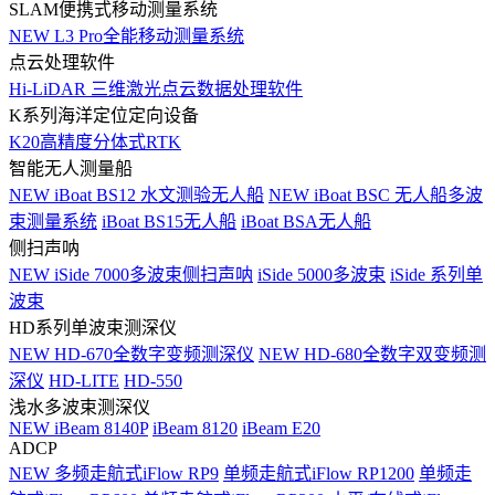
SLAM便携式移动测量系统
NEW
L3 Pro全能移动测量系统
点云处理软件
Hi-LiDAR 三维激光点云数据处理软件
K系列海洋定位定向设备
K20高精度分体式RTK
智能无人测量船
NEW
iBoat BS12 水文测验无人船
NEW
iBoat BSC 无人船多波
束测量系统
iBoat BS15无人船
iBoat BSA无人船
侧扫声呐
NEW
iSide 7000多波束侧扫声呐
iSide 5000多波束
iSide 系列单
波束
HD系列单波束测深仪
NEW
HD-670全数字变频测深仪
NEW
HD-680全数字双变频测
深仪
HD-LITE
HD-550
浅水多波束测深仪
NEW
iBeam 8140P
iBeam 8120
iBeam E20
ADCP
NEW
多频走航式iFlow RP9
单频走航式iFlow RP1200
单频走