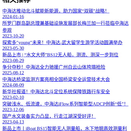
中海达推动北斗赋能新能源，助力国家“双碳”战略！
2024-01-16
所罗门群岛副总理兼基础设施发展部长梅兰加一行莅临中海达
参观
2023-10-20
探索多"young"未来！中海达-武大留学生游学活动圆满举办
2023-05-30
新品上市 | “水文大师”BS12无人船，测流、测深一步到位
2023-08-29
争分夺秒！中海达全力驰援广州白云山体垮塌抢险
2025-08-12
中海达桥梁监测方案亮相全国桥梁安全运营技术大会
2024-08-09
新华社报道！中海达北斗定位系统保障铁路行车安全
2023-02-10
突破浅水、低流速，中海达iFlow系列智能型ADCP创新“低”！
2023-12-06
国产水文装备实力凸显，行走江湖深受好评！
2023-04-13
新品上市丨iBoat BS15智能无人测量船，水下地貌高效测量利