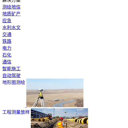
解决方案
测绘地信
地质矿产
应急
水利水文
交通
铁路
电力
石化
通信
智能施工
自动驾驶
地形图测绘
工程测量放样