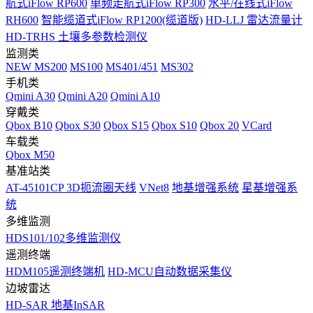
航式iFlow RP600
单频走航式iFlow RP300
水平/在线式iFlow
RH600
智能缆道式iFlow RP1200(缆道版)
HD-LLJ 雷达流量计
HD-TRHS 土壤多参数检测仪
监测类
NEW
MS200
MS100
MS401/451
MS302
手机类
Qmini A30
Qmini A20
Qmini A10
穿戴类
Qbox B10
Qbox S30
Qbox S15
Qbox S10
Qbox 20
VCard
车载类
Qbox M50
基准站类
AT-45101CP 3D扼流圈天线
VNet8
地基增强系统
星基增强系
统
多维监测
HDS101/102多维监测仪
遥测终端
HDM105遥测终端机
HD-MCU自动数据采集仪
边坡雷达
HD-SAR 地基InSAR