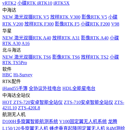
vRTK2
小碟RTK iRTK10
iRTK5X
中海达
NEW
激光双摄RTK V5
放样RTK V300
影像RTK V5
小碟
RTK V200
放样RTK F300
影像RTK F5
小碟RTK F200
V98
华星
NEW
激光双摄RTK A40
放样RTK A31
影像RTK A40
小碟
RTK A30
A16
北斗海达
NEW
激光双摄RTK TS6
影像RTK TS6
放样RTK TS2
小碟
RTK TS5Pro
软件
HBC
Hi-Survey
RTK配件
iHand55手簿
全协议外挂电台
HDL全能星电台
中海达全站仪
HOT
ZTS-720安卓智能全站仪
ZTS-710安卓智能全站仪
ZTS-
421L10
ZTS-420L8
航测无人机
D100H多旋翼智能航测系统
V100固定翼无人机系统
龙腾
L150/120多旋翼无人机
蜂虎垂直起降固定翼无人机
R4M测绘