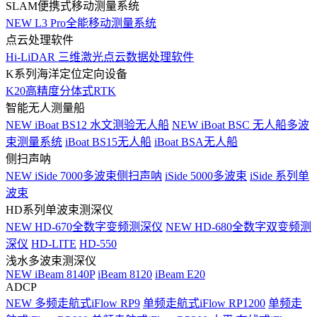
SLAM便携式移动测量系统
NEW
L3 Pro全能移动测量系统
点云处理软件
Hi-LiDAR 三维激光点云数据处理软件
K系列海洋定位定向设备
K20高精度分体式RTK
智能无人测量船
NEW
iBoat BS12 水文测验无人船
NEW
iBoat BSC 无人船多波
束测量系统
iBoat BS15无人船
iBoat BSA无人船
侧扫声呐
NEW
iSide 7000多波束侧扫声呐
iSide 5000多波束
iSide 系列单
波束
HD系列单波束测深仪
NEW
HD-670全数字变频测深仪
NEW
HD-680全数字双变频测
深仪
HD-LITE
HD-550
浅水多波束测深仪
NEW
iBeam 8140P
iBeam 8120
iBeam E20
ADCP
NEW
多频走航式iFlow RP9
单频走航式iFlow RP1200
单频走