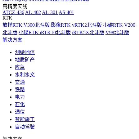
高精度天线
ATCZ-436
AL-402
AL-301
AS-401
RTK
放样RTK V300北斗版
影像RTK vRTK2北斗版
小碟RTK V200
北斗版
小碟RTK iRTK10北斗版
iRTK5X北斗版
V98北斗版
解决方案
测绘地信
地质矿产
应急
水利水文
交通
铁路
电力
石化
通信
智能施工
自动驾驶