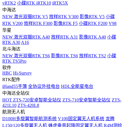
vRTK2
小碟RTK iRTK10
iRTK5X
中海达
NEW
激光双摄RTK V5
放样RTK V300
影像RTK V5
小碟
RTK V200
放样RTK F300
影像RTK F5
小碟RTK F200
V98
华星
NEW
激光双摄RTK A40
放样RTK A31
影像RTK A40
小碟
RTK A30
A16
北斗海达
NEW
激光双摄RTK TS6
影像RTK TS6
放样RTK TS2
小碟
RTK TS5Pro
软件
HBC
Hi-Survey
RTK配件
iHand55手簿
全协议外挂电台
HDL全能星电台
中海达全站仪
HOT
ZTS-720安卓智能全站仪
ZTS-710安卓智能全站仪
ZTS-
421L10
ZTS-420L8
航测无人机
D100H多旋翼智能航测系统
V100固定翼无人机系统
龙腾
L150/120多旋翼无人机
蜂虎垂直起降固定翼无人机
R4M测绘