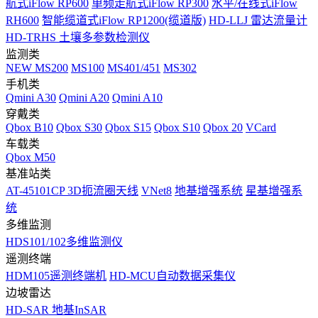
航式iFlow RP600
单频走航式iFlow RP300
水平/在线式iFlow
RH600
智能缆道式iFlow RP1200(缆道版)
HD-LLJ 雷达流量计
HD-TRHS 土壤多参数检测仪
监测类
NEW
MS200
MS100
MS401/451
MS302
手机类
Qmini A30
Qmini A20
Qmini A10
穿戴类
Qbox B10
Qbox S30
Qbox S15
Qbox S10
Qbox 20
VCard
车载类
Qbox M50
基准站类
AT-45101CP 3D扼流圈天线
VNet8
地基增强系统
星基增强系
统
多维监测
HDS101/102多维监测仪
遥测终端
HDM105遥测终端机
HD-MCU自动数据采集仪
边坡雷达
HD-SAR 地基InSAR