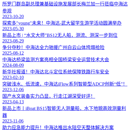
所罗门群岛副总理兼基础设施发展部长梅兰加一行莅临中海达
参观
2023-10-20
探索多"young"未来！中海达-武大留学生游学活动圆满举办
2023-05-30
新品上市 | “水文大师”BS12无人船，测流、测深一步到位
2023-08-29
争分夺秒！中海达全力驰援广州白云山体垮塌抢险
2025-08-12
中海达桥梁监测方案亮相全国桥梁安全运营技术大会
2024-08-09
新华社报道！中海达北斗定位系统保障铁路行车安全
2023-02-10
突破浅水、低流速，中海达iFlow系列智能型ADCP创新“低”！
2023-12-06
国产水文装备实力凸显，行走江湖深受好评！
2023-04-13
新品上市丨iBoat BS15智能无人测量船，水下地貌高效测量利
器
2023-11-06
助力应急能力提升！中海达推出水陆空天整体解决方案