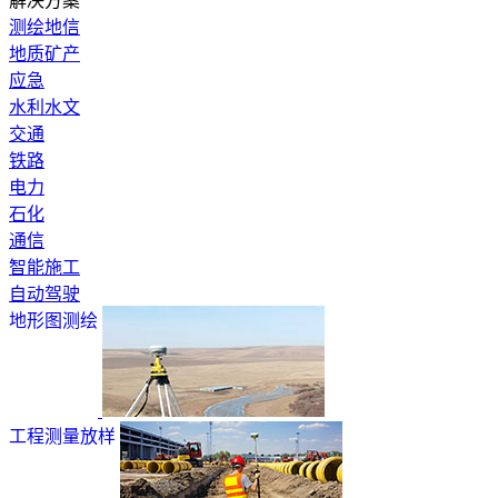
解决方案
测绘地信
地质矿产
应急
水利水文
交通
铁路
电力
石化
通信
智能施工
自动驾驶
地形图测绘
工程测量放样