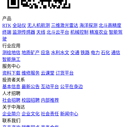
产品
RTK
全站仪
无人机航测
三维激光雷达
海洋探测
北斗高精度
终端
监测传感器
天线
北斗云平台
机械控制
精准农业
智能驾
驶
行业应用
测绘地信
地质矿产
应急
水利水文
交通
铁路
电力
石化
通信
智能施工
服务中心
资料下载
维修服务
云课堂
订货平台
投资者关系
基本信息
最新公告
互动平台
公平在身边
人才招聘
社会招聘
校园招聘
内部推荐
关于中海达
企业简介
企业文化
社会责任
新闻中心
联系我们