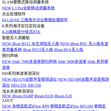
SLAM便携式移动测量系统
NEW
L3 Pro全能移动测量系统
点云处理软件
Hi-LiDAR 三维激光点云数据处理软件
K系列海洋定位定向设备
K20高精度分体式RTK
智能无人测量船
NEW
iBoat BS12 水文测验无人船
NEW
iBoat BSC 无人船多波
束测量系统
iBoat BS15无人船
iBoat BSA无人船
侧扫声呐
NEW
iSide 7000多波束侧扫声呐
iSide 5000多波束
iSide 系列单
波束
HD系列单波束测深仪
NEW
HD-670全数字变频测深仪
NEW
HD-680全数字双变频测
深仪
HD-LITE
HD-550
浅水多波束测深仪
NEW
iBeam 8140P
iBeam 8120
iBeam E20
ADCP
NEW
多频走航式iFlow RP9
单频走航式iFlow RP1200
单频走