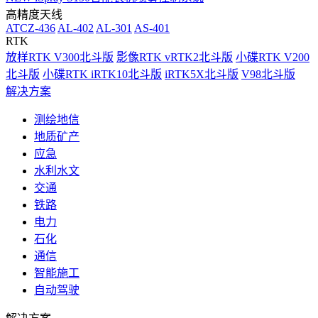
高精度天线
ATCZ-436
AL-402
AL-301
AS-401
RTK
放样RTK V300北斗版
影像RTK vRTK2北斗版
小碟RTK V200
北斗版
小碟RTK iRTK10北斗版
iRTK5X北斗版
V98北斗版
解决方案
测绘地信
地质矿产
应急
水利水文
交通
铁路
电力
石化
通信
智能施工
自动驾驶