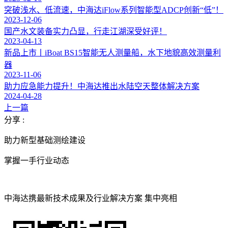
突破浅水、低流速，中海达iFlow系列智能型ADCP创新“低”！
2023-12-06
国产水文装备实力凸显，行走江湖深受好评！
2023-04-13
新品上市丨iBoat BS15智能无人测量船，水下地貌高效测量利
器
2023-11-06
助力应急能力提升！中海达推出水陆空天整体解决方案
2024-04-28
上一篇
分享 :
助力新型基础测绘建设
掌握一手行业动态
中海达携最新技术成果及行业解决方案 集中亮相