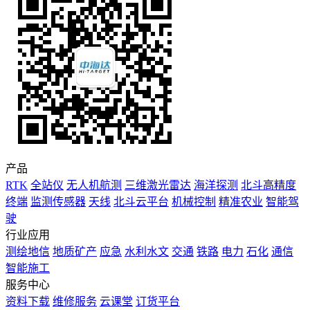
产品
RTK
全站仪
无人机航测
三维激光雷达
海洋探测
北斗高精度
终端
监测传感器
天线
北斗云平台
机械控制
精准农业
智能驾
驶
行业应用
测绘地信
地质矿产
应急
水利水文
交通
铁路
电力
石化
通信
智能施工
服务中心
资料下载
维修服务
云课堂
订货平台