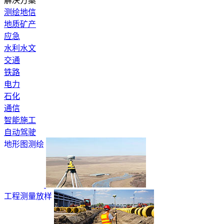
解决方案
测绘地信
地质矿产
应急
水利水文
交通
铁路
电力
石化
通信
智能施工
自动驾驶
地形图测绘
工程测量放样