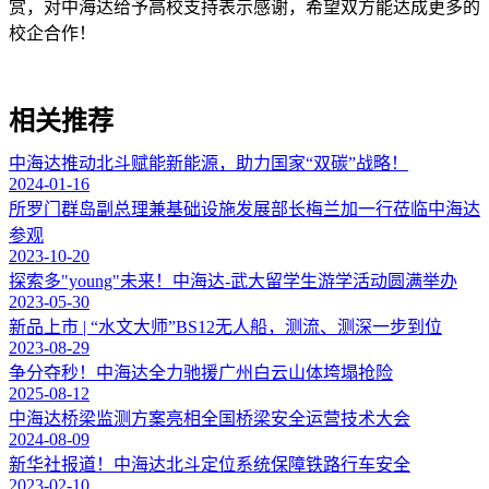
赏，对中海达给予高校支持表示感谢，希望双方能达成更多的
校企合作！
相关推荐
中海达推动北斗赋能新能源，助力国家“双碳”战略！
2024-01-16
所罗门群岛副总理兼基础设施发展部长梅兰加一行莅临中海达
参观
2023-10-20
探索多"young"未来！中海达-武大留学生游学活动圆满举办
2023-05-30
新品上市 | “水文大师”BS12无人船，测流、测深一步到位
2023-08-29
争分夺秒！中海达全力驰援广州白云山体垮塌抢险
2025-08-12
中海达桥梁监测方案亮相全国桥梁安全运营技术大会
2024-08-09
新华社报道！中海达北斗定位系统保障铁路行车安全
2023-02-10