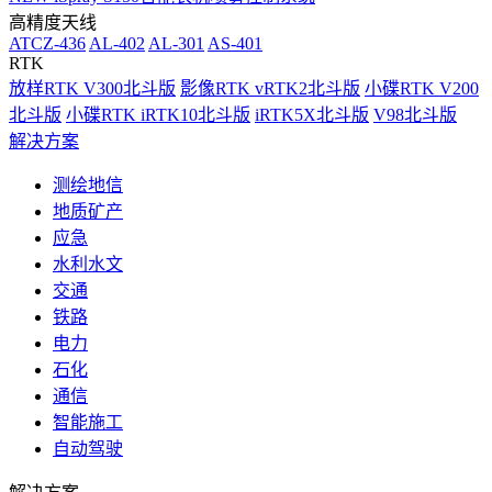
高精度天线
ATCZ-436
AL-402
AL-301
AS-401
RTK
放样RTK V300北斗版
影像RTK vRTK2北斗版
小碟RTK V200
北斗版
小碟RTK iRTK10北斗版
iRTK5X北斗版
V98北斗版
解决方案
测绘地信
地质矿产
应急
水利水文
交通
铁路
电力
石化
通信
智能施工
自动驾驶