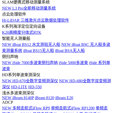
SLAM便携式移动测量系统
NEW
L3 Pro全能移动测量系统
点云处理软件
Hi-LiDAR 三维激光点云数据处理软件
K系列海洋定位定向设备
K20高精度分体式RTK
智能无人测量船
NEW
iBoat BS12 水文测验无人船
NEW
iBoat BSC 无人船多波
束测量系统
iBoat BS15无人船
iBoat BSA无人船
侧扫声呐
NEW
iSide 7000多波束侧扫声呐
iSide 5000多波束
iSide 系列单
波束
HD系列单波束测深仪
NEW
HD-670全数字变频测深仪
NEW
HD-680全数字双变频测
深仪
HD-LITE
HD-550
浅水多波束测深仪
NEW
iBeam 8140P
iBeam 8120
iBeam E20
ADCP
NEW
多频走航式iFlow RP9
单频走航式iFlow RP1200
单频走