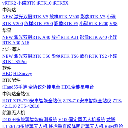
vRTK2
小碟RTK iRTK10
iRTK5X
中海达
NEW
激光双摄RTK V5
放样RTK V300
影像RTK V5
小碟
RTK V200
放样RTK F300
影像RTK F5
小碟RTK F200
V98
华星
NEW
激光双摄RTK A40
放样RTK A31
影像RTK A40
小碟
RTK A30
A16
北斗海达
NEW
激光双摄RTK TS6
影像RTK TS6
放样RTK TS2
小碟
RTK TS5Pro
软件
HBC
Hi-Survey
RTK配件
iHand55手簿
全协议外挂电台
HDL全能星电台
中海达全站仪
HOT
ZTS-720安卓智能全站仪
ZTS-710安卓智能全站仪
ZTS-
421L10
ZTS-420L8
航测无人机
D100H多旋翼智能航测系统
V100固定翼无人机系统
龙腾
L150/120多旋翼无人机
蜂虎垂直起降固定翼无人机
R4M测绘