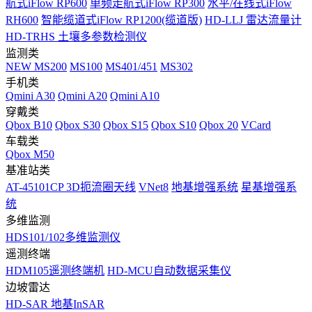
航式iFlow RP600
单频走航式iFlow RP300
水平/在线式iFlow
RH600
智能缆道式iFlow RP1200(缆道版)
HD-LLJ 雷达流量计
HD-TRHS 土壤多参数检测仪
监测类
NEW
MS200
MS100
MS401/451
MS302
手机类
Qmini A30
Qmini A20
Qmini A10
穿戴类
Qbox B10
Qbox S30
Qbox S15
Qbox S10
Qbox 20
VCard
车载类
Qbox M50
基准站类
AT-45101CP 3D扼流圈天线
VNet8
地基增强系统
星基增强系
统
多维监测
HDS101/102多维监测仪
遥测终端
HDM105遥测终端机
HD-MCU自动数据采集仪
边坡雷达
HD-SAR 地基InSAR