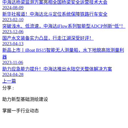
中海达桥梁监测方案亮相全国桥梁安全运营技术大会
2024-08-09
新华社报道！中海达北斗定位系统保障铁路行车安全
2023-02-10
突破浅水、低流速，中海达iFlow系列智能型ADCP创新“低”！
2023-12-06
国产水文装备实力凸显，行走江湖深受好评！
2023-04-13
新品上市丨iBoat BS15智能无人测量船，水下地貌高效测量利
器
2023-11-06
助力应急能力提升！中海达推出水陆空天整体解决方案
2024-04-28
上一篇
分享 :
助力新型基础测绘建设
掌握一手行业动态