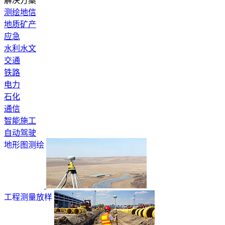
解决方案
测绘地信
地质矿产
应急
水利水文
交通
铁路
电力
石化
通信
智能施工
自动驾驶
地形图测绘
工程测量放样