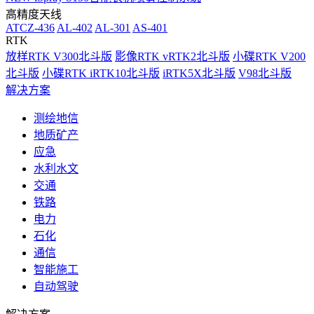
高精度天线
ATCZ-436
AL-402
AL-301
AS-401
RTK
放样RTK V300北斗版
影像RTK vRTK2北斗版
小碟RTK V200
北斗版
小碟RTK iRTK10北斗版
iRTK5X北斗版
V98北斗版
解决方案
测绘地信
地质矿产
应急
水利水文
交通
铁路
电力
石化
通信
智能施工
自动驾驶