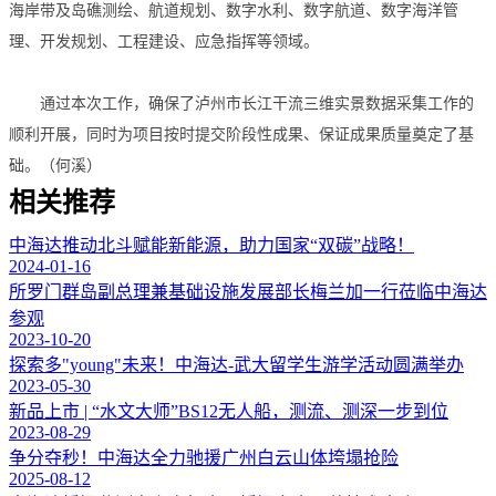
海岸带及岛礁测绘、航道规划、数字水利、数字航道、数字海洋管
理、开发规划、工程建设、应急指挥等领域。
通过本次工作，确保了泸州市长江干流三维实景数据采集工作的
顺利开展，同时为项目按时提交阶段性成果、保证成果质量奠定了基
础。（何溪）
相关推荐
中海达推动北斗赋能新能源，助力国家“双碳”战略！
2024-01-16
所罗门群岛副总理兼基础设施发展部长梅兰加一行莅临中海达
参观
2023-10-20
探索多"young"未来！中海达-武大留学生游学活动圆满举办
2023-05-30
新品上市 | “水文大师”BS12无人船，测流、测深一步到位
2023-08-29
争分夺秒！中海达全力驰援广州白云山体垮塌抢险
2025-08-12