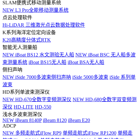
SLAM便携式移动测量系统
NEW
L3 Pro全能移动测量系统
点云处理软件
Hi-LiDAR 三维激光点云数据处理软件
K系列海洋定位定向设备
K20高精度分体式RTK
智能无人测量船
NEW
iBoat BS12 水文测验无人船
NEW
iBoat BSC 无人船多波
束测量系统
iBoat BS15无人船
iBoat BSA无人船
侧扫声呐
NEW
iSide 7000多波束侧扫声呐
iSide 5000多波束
iSide 系列单
波束
HD系列单波束测深仪
NEW
HD-670全数字变频测深仪
NEW
HD-680全数字双变频测
深仪
HD-LITE
HD-550
浅水多波束测深仪
NEW
iBeam 8140P
iBeam 8120
iBeam E20
ADCP
NEW
多频走航式iFlow RP9
单频走航式iFlow RP1200
单频走