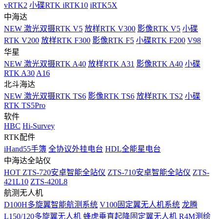
vRTK2
小碟RTK iRTK10
iRTK5X
中海达
NEW
激光双摄RTK V5
放样RTK V300
影像RTK V5
小碟
RTK V200
放样RTK F300
影像RTK F5
小碟RTK F200
V98
华星
NEW
激光双摄RTK A40
放样RTK A31
影像RTK A40
小碟
RTK A30
A16
北斗海达
NEW
激光双摄RTK TS6
影像RTK TS6
放样RTK TS2
小碟
RTK TS5Pro
软件
HBC
Hi-Survey
RTK配件
iHand55手簿
全协议外挂电台
HDL全能星电台
中海达全站仪
HOT
ZTS-720安卓智能全站仪
ZTS-710安卓智能全站仪
ZTS-
421L10
ZTS-420L8
航测无人机
D100H多旋翼智能航测系统
V100固定翼无人机系统
龙腾
L150/120多旋翼无人机
蜂虎垂直起降固定翼无人机
R4M测绘