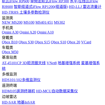
航式iFlow RP600
单频走航式iFlow RP300
水平/在线式iFlow
RH600
智能缆道式iFlow RP1200(缆道版)
HD-LLJ 雷达流量计
HD-TRHS 土壤多参数检测仪
监测类
NEW
MS200
MS100
MS401/451
MS302
手机类
Qmini A30
Qmini A20
Qmini A10
穿戴类
Qbox B10
Qbox S30
Qbox S15
Qbox S10
Qbox 20
VCard
车载类
Qbox M50
基准站类
AT-45101CP 3D扼流圈天线
VNet8
地基增强系统
星基增强系
统
多维监测
HDS101/102多维监测仪
遥测终端
HDM105遥测终端机
HD-MCU自动数据采集仪
边坡雷达
HD-SAR 地基InSAR