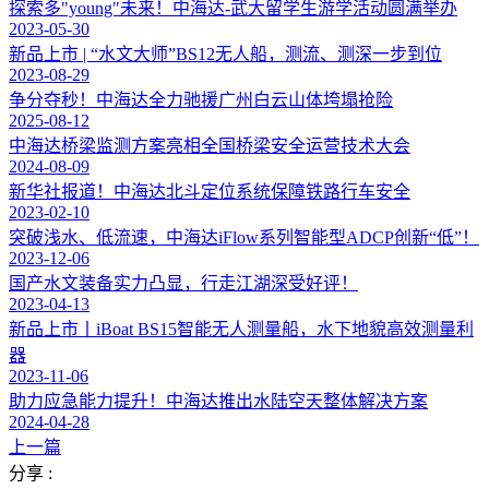
探索多"young"未来！中海达-武大留学生游学活动圆满举办
2023-05-30
新品上市 | “水文大师”BS12无人船，测流、测深一步到位
2023-08-29
争分夺秒！中海达全力驰援广州白云山体垮塌抢险
2025-08-12
中海达桥梁监测方案亮相全国桥梁安全运营技术大会
2024-08-09
新华社报道！中海达北斗定位系统保障铁路行车安全
2023-02-10
突破浅水、低流速，中海达iFlow系列智能型ADCP创新“低”！
2023-12-06
国产水文装备实力凸显，行走江湖深受好评！
2023-04-13
新品上市丨iBoat BS15智能无人测量船，水下地貌高效测量利
器
2023-11-06
助力应急能力提升！中海达推出水陆空天整体解决方案
2024-04-28
上一篇
分享 :