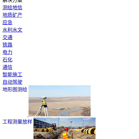
解决方案
测绘地信
地质矿产
应急
水利水文
交通
铁路
电力
石化
通信
智能施工
自动驾驶
地形图测绘
工程测量放样