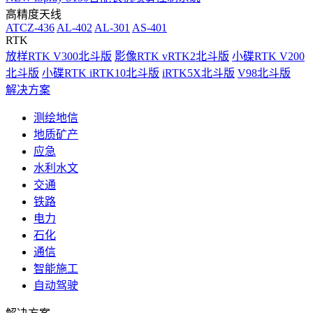
高精度天线
ATCZ-436
AL-402
AL-301
AS-401
RTK
放样RTK V300北斗版
影像RTK vRTK2北斗版
小碟RTK V200
北斗版
小碟RTK iRTK10北斗版
iRTK5X北斗版
V98北斗版
解决方案
测绘地信
地质矿产
应急
水利水文
交通
铁路
电力
石化
通信
智能施工
自动驾驶