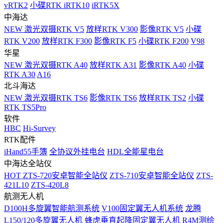
vRTK2
小碟RTK iRTK10
iRTK5X
中海达
NEW
激光双摄RTK V5
放样RTK V300
影像RTK V5
小碟
RTK V200
放样RTK F300
影像RTK F5
小碟RTK F200
V98
华星
NEW
激光双摄RTK A40
放样RTK A31
影像RTK A40
小碟
RTK A30
A16
北斗海达
NEW
激光双摄RTK TS6
影像RTK TS6
放样RTK TS2
小碟
RTK TS5Pro
软件
HBC
Hi-Survey
RTK配件
iHand55手簿
全协议外挂电台
HDL全能星电台
中海达全站仪
HOT
ZTS-720安卓智能全站仪
ZTS-710安卓智能全站仪
ZTS-
421L10
ZTS-420L8
航测无人机
D100H多旋翼智能航测系统
V100固定翼无人机系统
龙腾
L150/120多旋翼无人机
蜂虎垂直起降固定翼无人机
R4M测绘