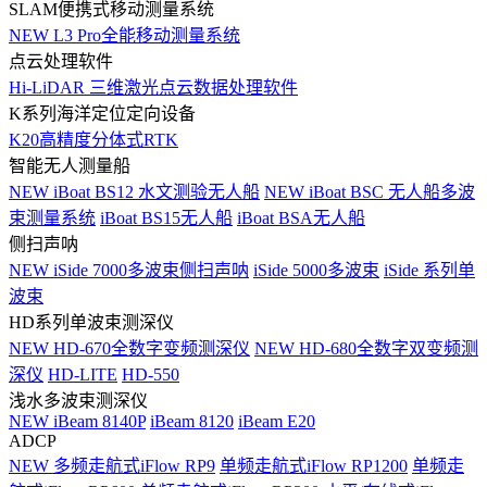
SLAM便携式移动测量系统
NEW
L3 Pro全能移动测量系统
点云处理软件
Hi-LiDAR 三维激光点云数据处理软件
K系列海洋定位定向设备
K20高精度分体式RTK
智能无人测量船
NEW
iBoat BS12 水文测验无人船
NEW
iBoat BSC 无人船多波
束测量系统
iBoat BS15无人船
iBoat BSA无人船
侧扫声呐
NEW
iSide 7000多波束侧扫声呐
iSide 5000多波束
iSide 系列单
波束
HD系列单波束测深仪
NEW
HD-670全数字变频测深仪
NEW
HD-680全数字双变频测
深仪
HD-LITE
HD-550
浅水多波束测深仪
NEW
iBeam 8140P
iBeam 8120
iBeam E20
ADCP
NEW
多频走航式iFlow RP9
单频走航式iFlow RP1200
单频走