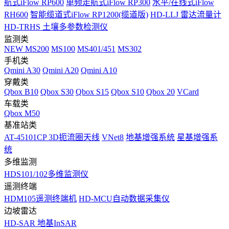
航式iFlow RP600
单频走航式iFlow RP300
水平/在线式iFlow
RH600
智能缆道式iFlow RP1200(缆道版)
HD-LLJ 雷达流量计
HD-TRHS 土壤多参数检测仪
监测类
NEW
MS200
MS100
MS401/451
MS302
手机类
Qmini A30
Qmini A20
Qmini A10
穿戴类
Qbox B10
Qbox S30
Qbox S15
Qbox S10
Qbox 20
VCard
车载类
Qbox M50
基准站类
AT-45101CP 3D扼流圈天线
VNet8
地基增强系统
星基增强系
统
多维监测
HDS101/102多维监测仪
遥测终端
HDM105遥测终端机
HD-MCU自动数据采集仪
边坡雷达
HD-SAR 地基InSAR