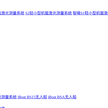
载激光测量系统
S2轻小型机载激光测量系统
智喙S1轻小型机载
波束测量系统
iBoat BS15无人船
iBoat BSA无人船