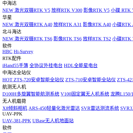
中海达
NEW
激光双摄RTK V5
放样RTK V300
影像RTK V5
小碟 RTK 
华星
NEW
激光双摄RTK A40
放样RTK A31
影像RTK A40
小碟RTK 
北斗海达
NEW
激光双摄RTK TS6
影像RTK TS6
放样RTK TS2
小碟RTK T
软件
HBC
Hi-Survey
RTK配件
iHand55手簿
全协议外挂电台
HDL全能星电台
中海达全站仪
HOT
ZTS-720安卓智能全站仪
ZTS-710安卓智能全站仪
ZTS-42
航测无人机
D100H多旋翼智能航测系统
V100固定翼无人机系统
龙腾L150
无人机载荷
X8倾斜相机
ARS-450轻量化激光雷达
SVR雷达测流系统
SVR
UAV-PPK
UAV-381-PPK
UBase无人机地面站
软件