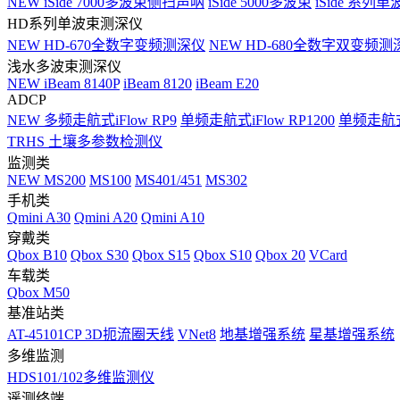
NEW
iSide 7000多波束侧扫声呐
iSide 5000多波束
iSide 系列单
HD系列单波束测深仪
NEW
HD-670全数字变频测深仪
NEW
HD-680全数字双变频测
浅水多波束测深仪
NEW
iBeam 8140P
iBeam 8120
iBeam E20
ADCP
NEW
多频走航式iFlow RP9
单频走航式iFlow RP1200
单频走航式i
TRHS 土壤多参数检测仪
监测类
NEW
MS200
MS100
MS401/451
MS302
手机类
Qmini A30
Qmini A20
Qmini A10
穿戴类
Qbox B10
Qbox S30
Qbox S15
Qbox S10
Qbox 20
VCard
车载类
Qbox M50
基准站类
AT-45101CP 3D扼流圈天线
VNet8
地基增强系统
星基增强系统
多维监测
HDS101/102多维监测仪
遥测终端