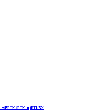
小碟RTK iRTK10
iRTK5X