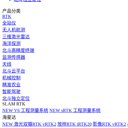
产品分类
RTK
全站仪
无人机航测
三维激光雷达
海洋探测
北斗高精度终端
监测传感器
天线
北斗云平台
机械控制
精准农业
智能驾驶
北斗独立定位
SLAM RTK
NEW
V6 工程测量系统
NEW
sRTK 工程测量系统
海星达
NEW
激光双摄RTK vRTK2
放样RTK iRTK20
影像RTK vRTK2