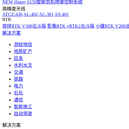
NEW
iSpray S150智能农机喷雾控制系统
高精度天线
ATCZ-436
AL-402
AL-301
AS-401
RTK
放样RTK V300北斗版
影像RTK vRTK2北斗版
小碟RTK V20
解决方案
测绘地信
地质矿产
应急
水利水文
交通
铁路
电力
石化
通信
智能施工
自动驾驶
解决方案