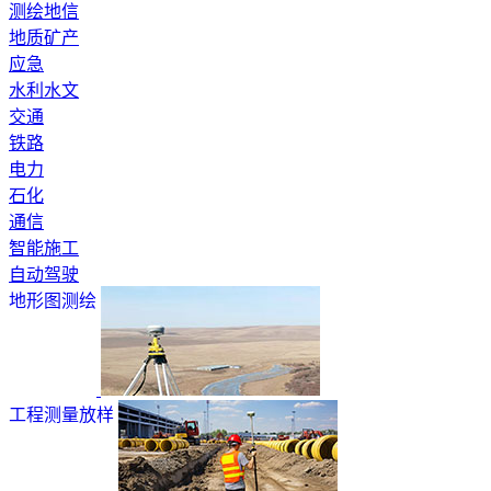
测绘地信
地质矿产
应急
水利水文
交通
铁路
电力
石化
通信
智能施工
自动驾驶
地形图测绘
工程测量放样