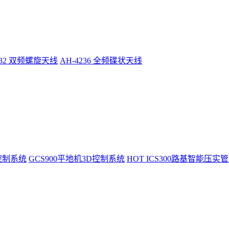
232 双频螺旋天线
AH-4236 全频碟状天线
控制系统
GCS900平地机3D控制系统
HOT
ICS300路基智能压实