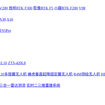
V200
放样RTK F300
影像RTK F5
小碟RTK F200
V98
A30
A16
S5Pro
1L10
ZTS-420L8
/120多旋翼无人机
蜂虎垂直起降固定翼无人机
R4M测绘无人机
H
3三合一雷达测流
实时二三维重建系统