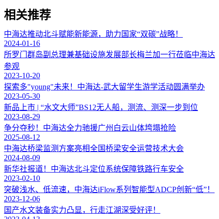
相关推荐
中海达推动北斗赋能新能源，助力国家“双碳”战略！
2024-01-16
所罗门群岛副总理兼基础设施发展部长梅兰加一行莅临中海达
参观
2023-10-20
探索多"young"未来！中海达-武大留学生游学活动圆满举办
2023-05-30
新品上市 | “水文大师”BS12无人船，测流、测深一步到位
2023-08-29
争分夺秒！中海达全力驰援广州白云山体垮塌抢险
2025-08-12
中海达桥梁监测方案亮相全国桥梁安全运营技术大会
2024-08-09
新华社报道！中海达北斗定位系统保障铁路行车安全
2023-02-10
突破浅水、低流速，中海达iFlow系列智能型ADCP创新“低”！
2023-12-06
国产水文装备实力凸显，行走江湖深受好评！