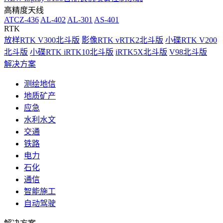
高精度天线
ATCZ-436
AL-402
AL-301
AS-401
RTK
放样RTK V300北斗版
影像RTK vRTK2北斗版
小碟RTK V200
北斗版
小碟RTK iRTK10北斗版
iRTK5X北斗版
V98北斗版
解决方案
测绘地信
地质矿产
应急
水利水文
交通
铁路
电力
石化
通信
智能施工
自动驾驶