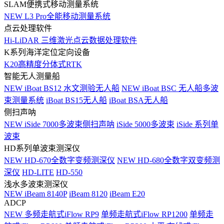
SLAM便携式移动测量系统
NEW
L3 Pro全能移动测量系统
点云处理软件
Hi-LiDAR 三维激光点云数据处理软件
K系列海洋定位定向设备
K20高精度分体式RTK
智能无人测量船
NEW
iBoat BS12 水文测验无人船
NEW
iBoat BSC 无人船多波
束测量系统
iBoat BS15无人船
iBoat BSA无人船
侧扫声呐
NEW
iSide 7000多波束侧扫声呐
iSide 5000多波束
iSide 系列单
波束
HD系列单波束测深仪
NEW
HD-670全数字变频测深仪
NEW
HD-680全数字双变频测
深仪
HD-LITE
HD-550
浅水多波束测深仪
NEW
iBeam 8140P
iBeam 8120
iBeam E20
ADCP
NEW
多频走航式iFlow RP9
单频走航式iFlow RP1200
单频走