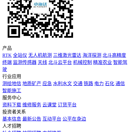
产品
RTK
全站仪
无人机航测
三维激光雷达
海洋探测
北斗高精度
终端
监测传感器
天线
北斗云平台
机械控制
精准农业
智能驾
驶
行业应用
测绘地信
地质矿产
应急
水利水文
交通
铁路
电力
石化
通信
智能施工
服务中心
资料下载
维修服务
云课堂
订货平台
投资者关系
基本信息
最新公告
互动平台
公平在身边
人才招聘