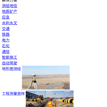
解决方案
测绘地信
地质矿产
应急
水利水文
交通
铁路
电力
石化
通信
智能施工
自动驾驶
地形图测绘
工程测量放样