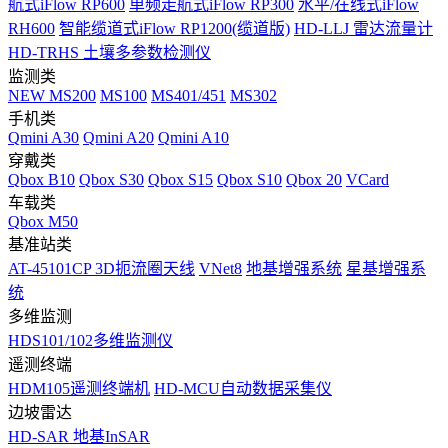
航式iFlow RP600
单频走航式iFlow RP300
水平/在线式iFlow
RH600
智能缆道式iFlow RP1200(缆道版)
HD-LLJ 雷达流量计
HD-TRHS 土壤多参数检测仪
监测类
NEW
MS200
MS100
MS401/451
MS302
手机类
Qmini A30
Qmini A20
Qmini A10
穿戴类
Qbox B10
Qbox S30
Qbox S15
Qbox S10
Qbox 20
VCard
车载类
Qbox M50
基准站类
AT-45101CP 3D扼流圈天线
VNet8
地基增强系统
星基增强系
统
多维监测
HDS101/102多维监测仪
遥测终端
HDM105遥测终端机
HD-MCU自动数据采集仪
边坡雷达
HD-SAR 地基InSAR