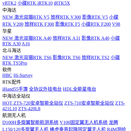
vRTK2
小碟RTK iRTK10
iRTK5X
中海达
NEW
激光双摄RTK V5
放样RTK V300
影像RTK V5
小碟
RTK V200
放样RTK F300
影像RTK F5
小碟RTK F200
V98
华星
NEW
激光双摄RTK A40
放样RTK A31
影像RTK A40
小碟
RTK A30
A16
北斗海达
NEW
激光双摄RTK TS6
影像RTK TS6
放样RTK TS2
小碟
RTK TS5Pro
软件
HBC
Hi-Survey
RTK配件
iHand55手簿
全协议外挂电台
HDL全能星电台
中海达全站仪
HOT
ZTS-720安卓智能全站仪
ZTS-710安卓智能全站仪
ZTS-
421L10
ZTS-420L8
航测无人机
D100H多旋翼智能航测系统
V100固定翼无人机系统
龙腾
L150/120多旋翼无人机
蜂虎垂直起降固定翼无人机
R4M测绘