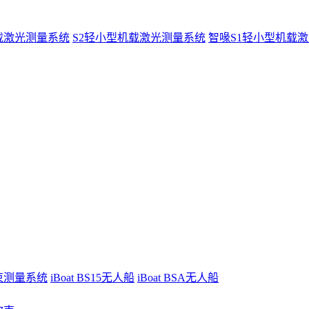
载激光测量系统
S2轻小型机载激光测量系统
智喙S1轻小型机载
波束测量系统
iBoat BS15无人船
iBoat BSA无人船