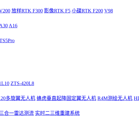
V200
放样RTK F300
影像RTK F5
小碟RTK F200
V98
A30
A16
S5Pro
1L10
ZTS-420L8
/120多旋翼无人机
蜂虎垂直起降固定翼无人机
R4M测绘无人机
H
3三合一雷达测流
实时二三维重建系统