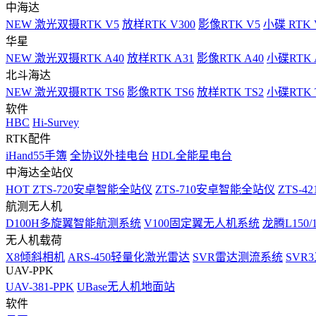
中海达
NEW
激光双摄RTK V5
放样RTK V300
影像RTK V5
小碟 RTK 
华星
NEW
激光双摄RTK A40
放样RTK A31
影像RTK A40
小碟RTK 
北斗海达
NEW
激光双摄RTK TS6
影像RTK TS6
放样RTK TS2
小碟RTK T
软件
HBC
Hi-Survey
RTK配件
iHand55手簿
全协议外挂电台
HDL全能星电台
中海达全站仪
HOT
ZTS-720安卓智能全站仪
ZTS-710安卓智能全站仪
ZTS-42
航测无人机
D100H多旋翼智能航测系统
V100固定翼无人机系统
龙腾L150
无人机载荷
X8倾斜相机
ARS-450轻量化激光雷达
SVR雷达测流系统
SVR
UAV-PPK
UAV-381-PPK
UBase无人机地面站
软件