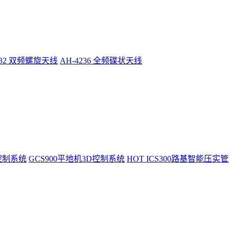
232 双频螺旋天线
AH-4236 全频碟状天线
控制系统
GCS900平地机3D控制系统
HOT
ICS300路基智能压实