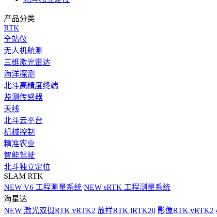
产品分类
RTK
全站仪
无人机航测
三维激光雷达
海洋探测
北斗高精度终端
监测传感器
天线
北斗云平台
机械控制
精准农业
智能驾驶
北斗独立定位
SLAM RTK
NEW
V6 工程测量系统
NEW
sRTK 工程测量系统
海星达
NEW
激光双摄RTK vRTK2
放样RTK iRTK20
影像RTK vRTK2