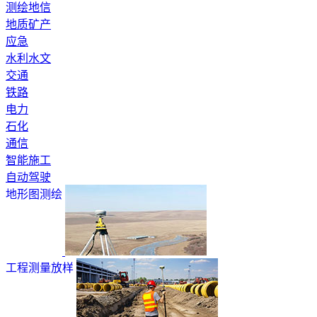
测绘地信
地质矿产
应急
水利水文
交通
铁路
电力
石化
通信
智能施工
自动驾驶
地形图测绘
工程测量放样