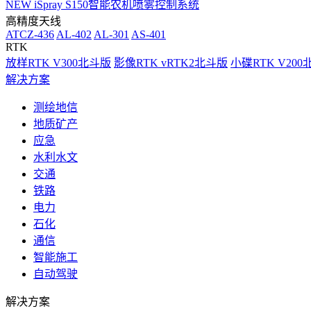
NEW
iSpray S150智能农机喷雾控制系统
高精度天线
ATCZ-436
AL-402
AL-301
AS-401
RTK
放样RTK V300北斗版
影像RTK vRTK2北斗版
小碟RTK V20
解决方案
测绘地信
地质矿产
应急
水利水文
交通
铁路
电力
石化
通信
智能施工
自动驾驶
解决方案