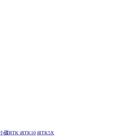
小碟RTK iRTK10
iRTK5X