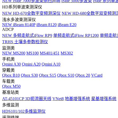
NEW
iSide 7000多波束侧扫声呐
iSide 5000多波束
iSide 系列单
HD系列单波束测深仪
NEW
HD-670全数字变频测深仪
NEW
HD-680全数字双变频测
浅水多波束测深仪
NEW
iBeam 8140P
iBeam 8120
iBeam E20
ADCP
NEW
多频走航式iFlow RP9
单频走航式iFlow RP1200
单频走航式i
TRHS 土壤多参数检测仪
监测类
NEW
MS200
MS100
MS401/451
MS302
手机类
Qmini A30
Qmini A20
Qmini A10
穿戴类
Qbox B10
Qbox S30
Qbox S15
Qbox S10
Qbox 20
VCard
车载类
Qbox M50
基准站类
AT-45101CP 3D扼流圈天线
VNet8
地基增强系统
星基增强系统
多维监测
HDS101/102多维监测仪
遥测终端