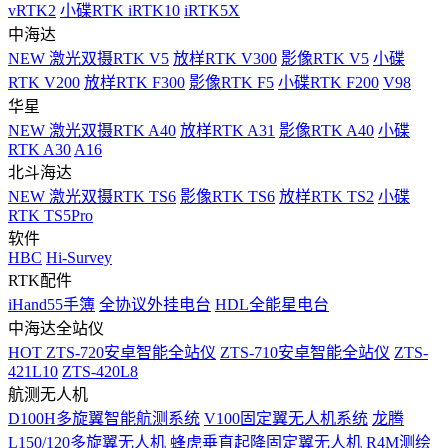
vRTK2
小碟RTK iRTK10
iRTK5X
中海达
NEW
激光双摄RTK V5
放样RTK V300
影像RTK V5
小碟
RTK V200
放样RTK F300
影像RTK F5
小碟RTK F200
V98
华星
NEW
激光双摄RTK A40
放样RTK A31
影像RTK A40
小碟
RTK A30
A16
北斗海达
NEW
激光双摄RTK TS6
影像RTK TS6
放样RTK TS2
小碟
RTK TS5Pro
软件
HBC
Hi-Survey
RTK配件
iHand55手簿
全协议外挂电台
HDL全能星电台
中海达全站仪
HOT
ZTS-720安卓智能全站仪
ZTS-710安卓智能全站仪
ZTS-
421L10
ZTS-420L8
航测无人机
D100H多旋翼智能航测系统
V100固定翼无人机系统
龙腾
L150/120多旋翼无人机
蜂虎垂直起降固定翼无人机
R4M测绘