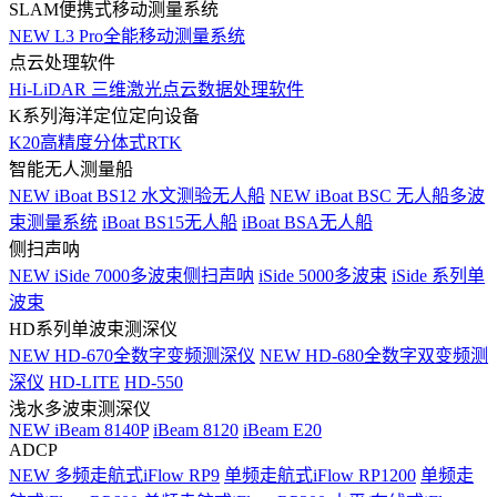
SLAM便携式移动测量系统
NEW
L3 Pro全能移动测量系统
点云处理软件
Hi-LiDAR 三维激光点云数据处理软件
K系列海洋定位定向设备
K20高精度分体式RTK
智能无人测量船
NEW
iBoat BS12 水文测验无人船
NEW
iBoat BSC 无人船多波
束测量系统
iBoat BS15无人船
iBoat BSA无人船
侧扫声呐
NEW
iSide 7000多波束侧扫声呐
iSide 5000多波束
iSide 系列单
波束
HD系列单波束测深仪
NEW
HD-670全数字变频测深仪
NEW
HD-680全数字双变频测
深仪
HD-LITE
HD-550
浅水多波束测深仪
NEW
iBeam 8140P
iBeam 8120
iBeam E20
ADCP
NEW
多频走航式iFlow RP9
单频走航式iFlow RP1200
单频走