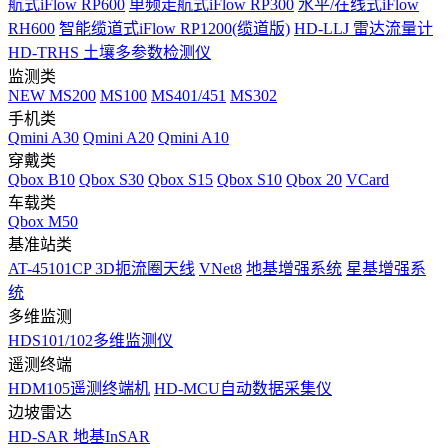
航式iFlow RP600
单频走航式iFlow RP300
水平/在线式iFlow
RH600
智能缆道式iFlow RP1200(缆道版)
HD-LLJ 雷达流量计
HD-TRHS 土壤多参数检测仪
监测类
NEW
MS200
MS100
MS401/451
MS302
手机类
Qmini A30
Qmini A20
Qmini A10
穿戴类
Qbox B10
Qbox S30
Qbox S15
Qbox S10
Qbox 20
VCard
车载类
Qbox M50
基准站类
AT-45101CP 3D扼流圈天线
VNet8
地基增强系统
星基增强系
统
多维监测
HDS101/102多维监测仪
遥测终端
HDM105遥测终端机
HD-MCU自动数据采集仪
边坡雷达
HD-SAR 地基InSAR