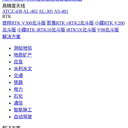
高精度天线
ATCZ-436
AL-402
AL-301
AS-401
RTK
放样RTK V300北斗版
影像RTK vRTK2北斗版
小碟RTK V200
北斗版
小碟RTK iRTK10北斗版
iRTK5X北斗版
V98北斗版
解决方案
测绘地信
地质矿产
应急
水利水文
交通
铁路
电力
石化
通信
智能施工
自动驾驶