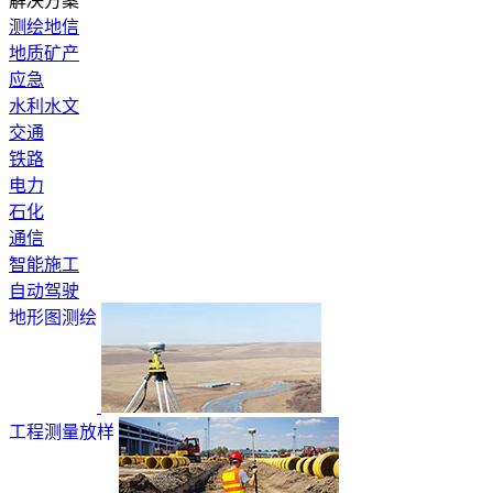
解决方案
测绘地信
地质矿产
应急
水利水文
交通
铁路
电力
石化
通信
智能施工
自动驾驶
地形图测绘
工程测量放样