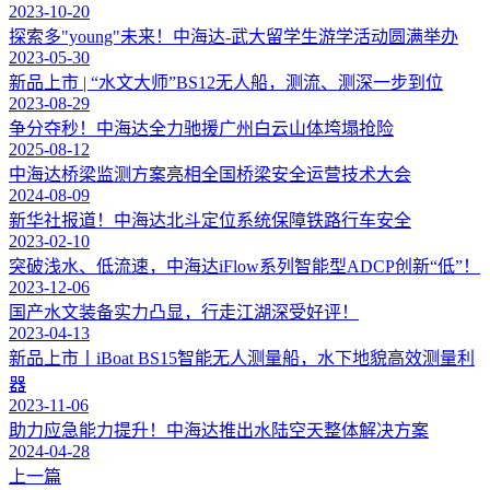
2023-10-20
探索多"young"未来！中海达-武大留学生游学活动圆满举办
2023-05-30
新品上市 | “水文大师”BS12无人船，测流、测深一步到位
2023-08-29
争分夺秒！中海达全力驰援广州白云山体垮塌抢险
2025-08-12
中海达桥梁监测方案亮相全国桥梁安全运营技术大会
2024-08-09
新华社报道！中海达北斗定位系统保障铁路行车安全
2023-02-10
突破浅水、低流速，中海达iFlow系列智能型ADCP创新“低”！
2023-12-06
国产水文装备实力凸显，行走江湖深受好评！
2023-04-13
新品上市丨iBoat BS15智能无人测量船，水下地貌高效测量利
器
2023-11-06
助力应急能力提升！中海达推出水陆空天整体解决方案
2024-04-28
上一篇