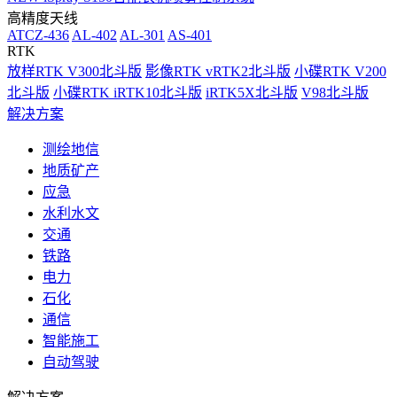
高精度天线
ATCZ-436
AL-402
AL-301
AS-401
RTK
放样RTK V300北斗版
影像RTK vRTK2北斗版
小碟RTK V200
北斗版
小碟RTK iRTK10北斗版
iRTK5X北斗版
V98北斗版
解决方案
测绘地信
地质矿产
应急
水利水文
交通
铁路
电力
石化
通信
智能施工
自动驾驶