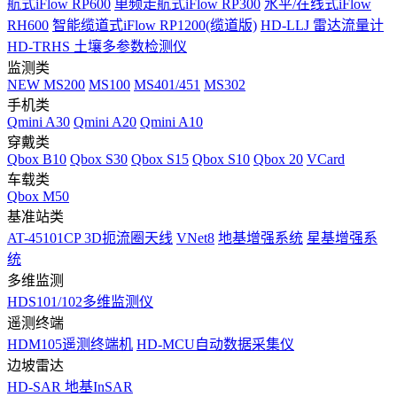
航式iFlow RP600
单频走航式iFlow RP300
水平/在线式iFlow
RH600
智能缆道式iFlow RP1200(缆道版)
HD-LLJ 雷达流量计
HD-TRHS 土壤多参数检测仪
监测类
NEW
MS200
MS100
MS401/451
MS302
手机类
Qmini A30
Qmini A20
Qmini A10
穿戴类
Qbox B10
Qbox S30
Qbox S15
Qbox S10
Qbox 20
VCard
车载类
Qbox M50
基准站类
AT-45101CP 3D扼流圈天线
VNet8
地基增强系统
星基增强系
统
多维监测
HDS101/102多维监测仪
遥测终端
HDM105遥测终端机
HD-MCU自动数据采集仪
边坡雷达
HD-SAR 地基InSAR