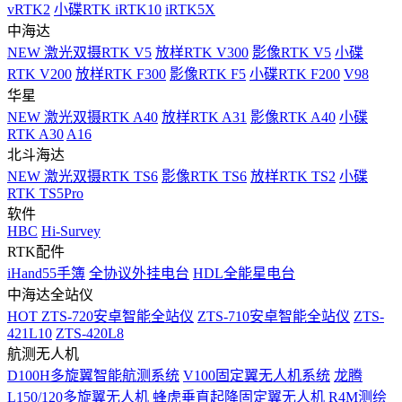
vRTK2
小碟RTK iRTK10
iRTK5X
中海达
NEW
激光双摄RTK V5
放样RTK V300
影像RTK V5
小碟
RTK V200
放样RTK F300
影像RTK F5
小碟RTK F200
V98
华星
NEW
激光双摄RTK A40
放样RTK A31
影像RTK A40
小碟
RTK A30
A16
北斗海达
NEW
激光双摄RTK TS6
影像RTK TS6
放样RTK TS2
小碟
RTK TS5Pro
软件
HBC
Hi-Survey
RTK配件
iHand55手簿
全协议外挂电台
HDL全能星电台
中海达全站仪
HOT
ZTS-720安卓智能全站仪
ZTS-710安卓智能全站仪
ZTS-
421L10
ZTS-420L8
航测无人机
D100H多旋翼智能航测系统
V100固定翼无人机系统
龙腾
L150/120多旋翼无人机
蜂虎垂直起降固定翼无人机
R4M测绘