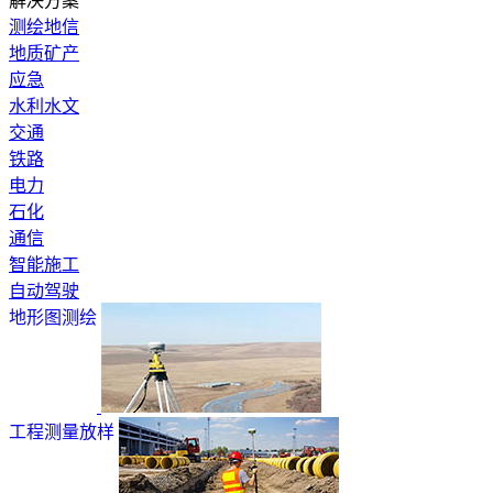
解决方案
测绘地信
地质矿产
应急
水利水文
交通
铁路
电力
石化
通信
智能施工
自动驾驶
地形图测绘
工程测量放样