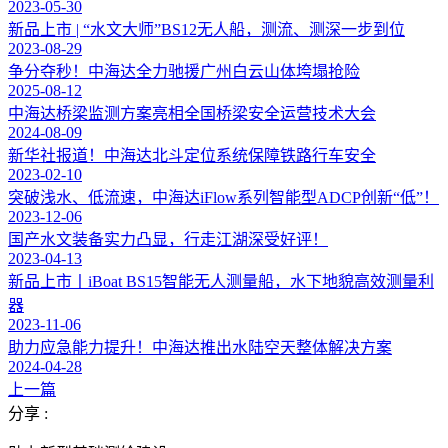
2023-05-30
新品上市 | “水文大师”BS12无人船，测流、测深一步到位
2023-08-29
争分夺秒！中海达全力驰援广州白云山体垮塌抢险
2025-08-12
中海达桥梁监测方案亮相全国桥梁安全运营技术大会
2024-08-09
新华社报道！中海达北斗定位系统保障铁路行车安全
2023-02-10
突破浅水、低流速，中海达iFlow系列智能型ADCP创新“低”！
2023-12-06
国产水文装备实力凸显，行走江湖深受好评！
2023-04-13
新品上市丨iBoat BS15智能无人测量船，水下地貌高效测量利
器
2023-11-06
助力应急能力提升！中海达推出水陆空天整体解决方案
2024-04-28
上一篇
分享 :