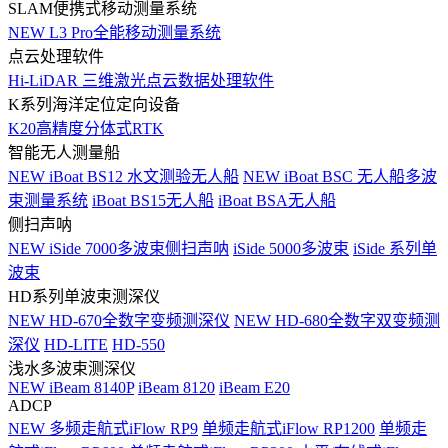
SLAM便携式移动测量系统
NEW
L3 Pro全能移动测量系统
点云处理软件
Hi-LiDAR 三维激光点云数据处理软件
K系列海洋定位定向设备
K20高精度分体式RTK
智能无人测量船
NEW
iBoat BS12 水文测验无人船
NEW
iBoat BSC 无人船多波
束测量系统
iBoat BS15无人船
iBoat BSA无人船
侧扫声呐
NEW
iSide 7000多波束侧扫声呐
iSide 5000多波束
iSide 系列单
波束
HD系列单波束测深仪
NEW
HD-670全数字变频测深仪
NEW
HD-680全数字双变频测
深仪
HD-LITE
HD-550
浅水多波束测深仪
NEW
iBeam 8140P
iBeam 8120
iBeam E20
ADCP
NEW
多频走航式iFlow RP9
单频走航式iFlow RP1200
单频走