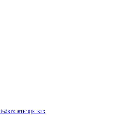
小碟RTK iRTK10
iRTK5X