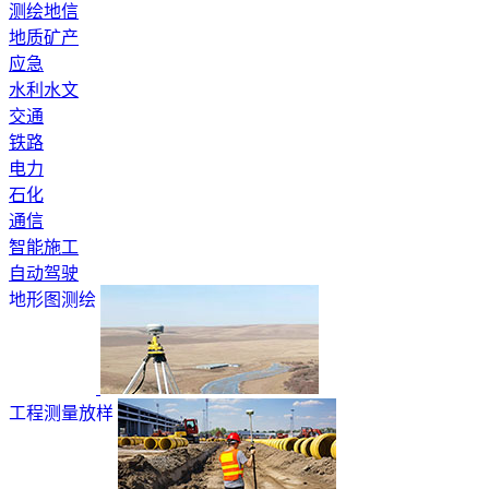
测绘地信
地质矿产
应急
水利水文
交通
铁路
电力
石化
通信
智能施工
自动驾驶
地形图测绘
工程测量放样