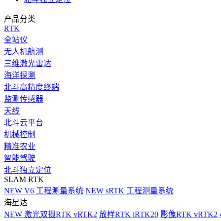
产品分类
RTK
全站仪
无人机航测
三维激光雷达
海洋探测
北斗高精度终端
监测传感器
天线
北斗云平台
机械控制
精准农业
智能驾驶
北斗独立定位
SLAM RTK
NEW
V6 工程测量系统
NEW
sRTK 工程测量系统
海星达
NEW
激光双摄RTK vRTK2
放样RTK iRTK20
影像RTK vRTK2