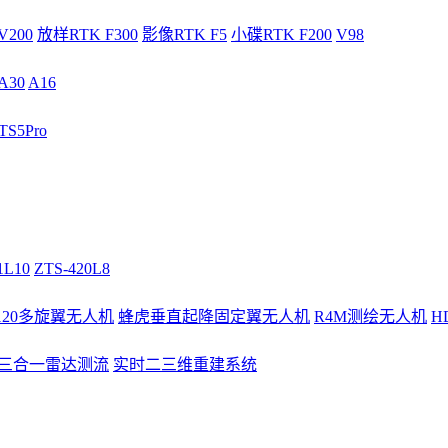
V200
放样RTK F300
影像RTK F5
小碟RTK F200
V98
A30
A16
S5Pro
1L10
ZTS-420L8
/120多旋翼无人机
蜂虎垂直起降固定翼无人机
R4M测绘无人机
H
3三合一雷达测流
实时二三维重建系统