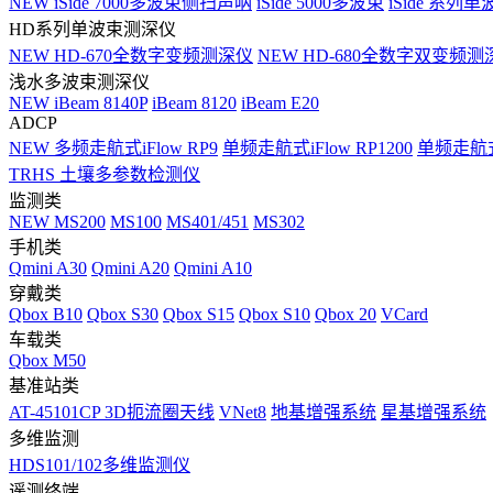
NEW
iSide 7000多波束侧扫声呐
iSide 5000多波束
iSide 系列单
HD系列单波束测深仪
NEW
HD-670全数字变频测深仪
NEW
HD-680全数字双变频测
浅水多波束测深仪
NEW
iBeam 8140P
iBeam 8120
iBeam E20
ADCP
NEW
多频走航式iFlow RP9
单频走航式iFlow RP1200
单频走航式i
TRHS 土壤多参数检测仪
监测类
NEW
MS200
MS100
MS401/451
MS302
手机类
Qmini A30
Qmini A20
Qmini A10
穿戴类
Qbox B10
Qbox S30
Qbox S15
Qbox S10
Qbox 20
VCard
车载类
Qbox M50
基准站类
AT-45101CP 3D扼流圈天线
VNet8
地基增强系统
星基增强系统
多维监测
HDS101/102多维监测仪
遥测终端