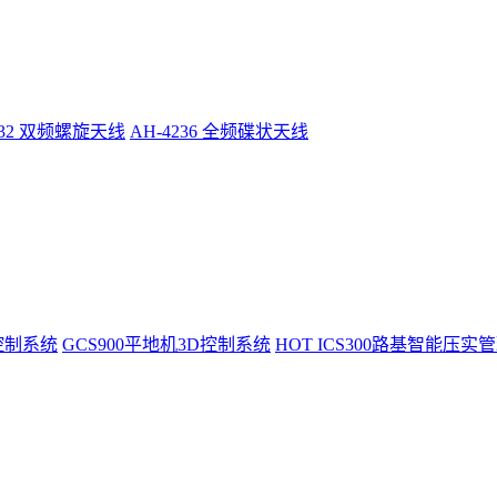
232 双频螺旋天线
AH-4236 全频碟状天线
控制系统
GCS900平地机3D控制系统
HOT
ICS300路基智能压实