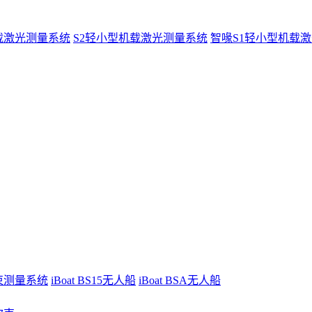
载激光测量系统
S2轻小型机载激光测量系统
智喙S1轻小型机载
波束测量系统
iBoat BS15无人船
iBoat BSA无人船