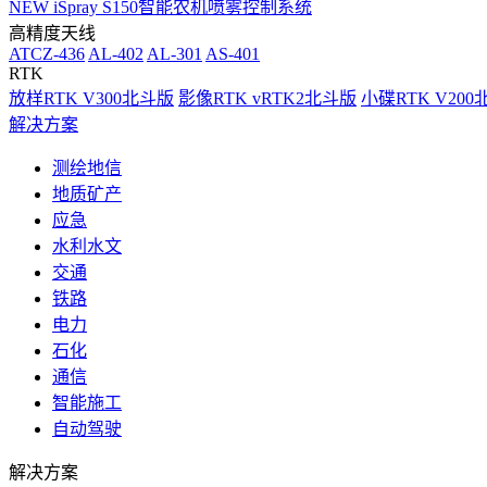
NEW
iSpray S150智能农机喷雾控制系统
高精度天线
ATCZ-436
AL-402
AL-301
AS-401
RTK
放样RTK V300北斗版
影像RTK vRTK2北斗版
小碟RTK V20
解决方案
测绘地信
地质矿产
应急
水利水文
交通
铁路
电力
石化
通信
智能施工
自动驾驶
解决方案