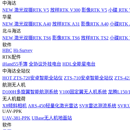
中海达
NEW
激光双摄RTK V5
放样RTK V300
影像RTK V5
小碟 RTK 
华星
NEW
激光双摄RTK A40
放样RTK A31
影像RTK A40
小碟RTK 
北斗海达
NEW
激光双摄RTK TS6
影像RTK TS6
放样RTK TS2
小碟RTK T
软件
HBC
Hi-Survey
RTK配件
iHand55手簿
全协议外挂电台
HDL全能星电台
中海达全站仪
HOT
ZTS-720安卓智能全站仪
ZTS-710安卓智能全站仪
ZTS-42
航测无人机
D100H多旋翼智能航测系统
V100固定翼无人机系统
龙腾L150
无人机载荷
X8倾斜相机
ARS-450轻量化激光雷达
SVR雷达测流系统
SVR
UAV-PPK
UAV-381-PPK
UBase无人机地面站
软件