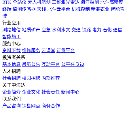
RTK
全站仪
无人机航测
三维激光雷达
海洋探测
北斗高精度
终端
监测传感器
天线
北斗云平台
机械控制
精准农业
智能驾
驶
行业应用
测绘地信
地质矿产
应急
水利水文
交通
铁路
电力
石化
通信
智能施工
服务中心
资料下载
维修服务
云课堂
订货平台
投资者关系
基本信息
最新公告
互动平台
公平在身边
人才招聘
社会招聘
校园招聘
内部推荐
关于中海达
企业简介
企业文化
社会责任
新闻中心
联系我们
产品咨询
销售网点
商务合作