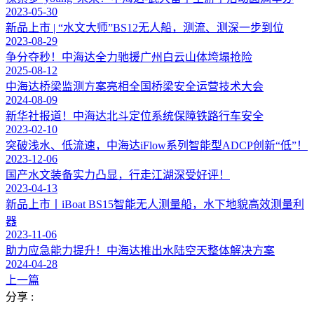
2023-05-30
新品上市 | “水文大师”BS12无人船，测流、测深一步到位
2023-08-29
争分夺秒！中海达全力驰援广州白云山体垮塌抢险
2025-08-12
中海达桥梁监测方案亮相全国桥梁安全运营技术大会
2024-08-09
新华社报道！中海达北斗定位系统保障铁路行车安全
2023-02-10
突破浅水、低流速，中海达iFlow系列智能型ADCP创新“低”！
2023-12-06
国产水文装备实力凸显，行走江湖深受好评！
2023-04-13
新品上市丨iBoat BS15智能无人测量船，水下地貌高效测量利
器
2023-11-06
助力应急能力提升！中海达推出水陆空天整体解决方案
2024-04-28
上一篇
分享 :