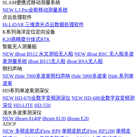
SLAM便携式移动测量系统
NEW
L3 Pro全能移动测量系统
点云处理软件
Hi-LiDAR 三维激光点云数据处理软件
K系列海洋定位定向设备
K20高精度分体式RTK
智能无人测量船
NEW
iBoat BS12 水文测验无人船
NEW
iBoat BSC 无人船多波
束测量系统
iBoat BS15无人船
iBoat BSA无人船
侧扫声呐
NEW
iSide 7000多波束侧扫声呐
iSide 5000多波束
iSide 系列单
波束
HD系列单波束测深仪
NEW
HD-670全数字变频测深仪
NEW
HD-680全数字双变频测
深仪
HD-LITE
HD-550
浅水多波束测深仪
NEW
iBeam 8140P
iBeam 8120
iBeam E20
ADCP
NEW
多频走航式iFlow RP9
单频走航式iFlow RP1200
单频走