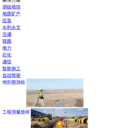
解决方案
测绘地信
地质矿产
应急
水利水文
交通
铁路
电力
石化
通信
智能施工
自动驾驶
地形图测绘
工程测量放样