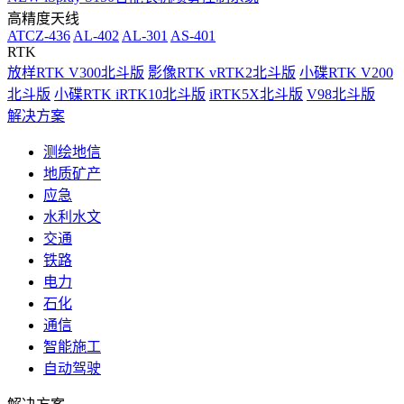
高精度天线
ATCZ-436
AL-402
AL-301
AS-401
RTK
放样RTK V300北斗版
影像RTK vRTK2北斗版
小碟RTK V200
北斗版
小碟RTK iRTK10北斗版
iRTK5X北斗版
V98北斗版
解决方案
测绘地信
地质矿产
应急
水利水文
交通
铁路
电力
石化
通信
智能施工
自动驾驶