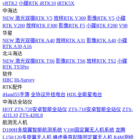
vRTK2
小碟RTK iRTK10
iRTK5X
中海达
NEW
激光双摄RTK V5
放样RTK V300
影像RTK V5
小碟
RTK V200
放样RTK F300
影像RTK F5
小碟RTK F200
V98
华星
NEW
激光双摄RTK A40
放样RTK A31
影像RTK A40
小碟
RTK A30
A16
北斗海达
NEW
激光双摄RTK TS6
影像RTK TS6
放样RTK TS2
小碟
RTK TS5Pro
软件
HBC
Hi-Survey
RTK配件
iHand55手簿
全协议外挂电台
HDL全能星电台
中海达全站仪
HOT
ZTS-720安卓智能全站仪
ZTS-710安卓智能全站仪
ZTS-
421L10
ZTS-420L8
航测无人机
D100H多旋翼智能航测系统
V100固定翼无人机系统
龙腾
L150/120多旋翼无人机
蜂虎垂直起降固定翼无人机
R4M测绘