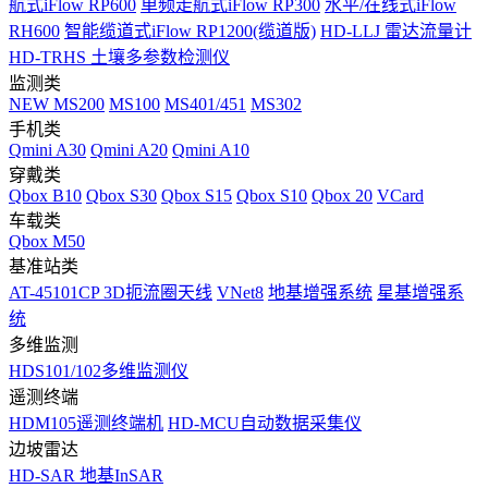
航式iFlow RP600
单频走航式iFlow RP300
水平/在线式iFlow
RH600
智能缆道式iFlow RP1200(缆道版)
HD-LLJ 雷达流量计
HD-TRHS 土壤多参数检测仪
监测类
NEW
MS200
MS100
MS401/451
MS302
手机类
Qmini A30
Qmini A20
Qmini A10
穿戴类
Qbox B10
Qbox S30
Qbox S15
Qbox S10
Qbox 20
VCard
车载类
Qbox M50
基准站类
AT-45101CP 3D扼流圈天线
VNet8
地基增强系统
星基增强系
统
多维监测
HDS101/102多维监测仪
遥测终端
HDM105遥测终端机
HD-MCU自动数据采集仪
边坡雷达
HD-SAR 地基InSAR