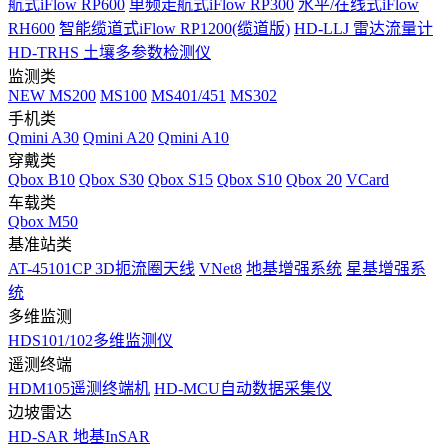
航式iFlow RP600
单频走航式iFlow RP300
水平/在线式iFlow
RH600
智能缆道式iFlow RP1200(缆道版)
HD-LLJ 雷达流量计
HD-TRHS 土壤多参数检测仪
监测类
NEW
MS200
MS100
MS401/451
MS302
手机类
Qmini A30
Qmini A20
Qmini A10
穿戴类
Qbox B10
Qbox S30
Qbox S15
Qbox S10
Qbox 20
VCard
车载类
Qbox M50
基准站类
AT-45101CP 3D扼流圈天线
VNet8
地基增强系统
星基增强系
统
多维监测
HDS101/102多维监测仪
遥测终端
HDM105遥测终端机
HD-MCU自动数据采集仪
边坡雷达
HD-SAR 地基InSAR