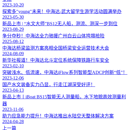
2023-10-20
探索多"young"未来！中海达-武大留学生游学活动圆满举办
2023-05-30
新品上市 | “水文大师”BS12无人船，测流、测深一步到位
2023-08-29
争分夺秒！中海达全力驰援广州白云山体垮塌抢险
2025-08-12
中海达桥梁监测方案亮相全国桥梁安全运营技术大会
2024-08-09
新华社报道！中海达北斗定位系统保障铁路行车安全
2023-02-10
突破浅水、低流速，中海达iFlow系列智能型ADCP创新“低”！
2023-12-06
国产水文装备实力凸显，行走江湖深受好评！
2023-04-13
新品上市丨iBoat BS15智能无人测量船，水下地貌高效测量利
器
2023-11-06
助力应急能力提升！中海达推出水陆空天整体解决方案
2024-04-28
上一篇