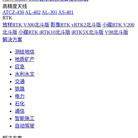
高精度天线
ATCZ-436
AL-402
AL-301
AS-401
RTK
放样RTK V300北斗版
影像RTK vRTK2北斗版
小碟RTK V200
北斗版
小碟RTK iRTK10北斗版
iRTK5X北斗版
V98北斗版
解决方案
测绘地信
地质矿产
应急
水利水文
交通
铁路
电力
石化
通信
智能施工
自动驾驶