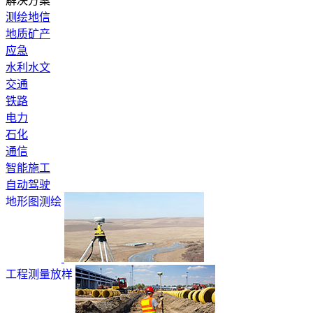
解决方案
测绘地信
地质矿产
应急
水利水文
交通
铁路
电力
石化
通信
智能施工
自动驾驶
地形图测绘
工程测量放样