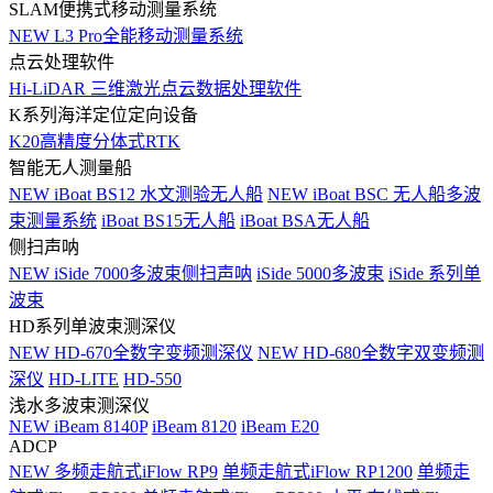
SLAM便携式移动测量系统
NEW
L3 Pro全能移动测量系统
点云处理软件
Hi-LiDAR 三维激光点云数据处理软件
K系列海洋定位定向设备
K20高精度分体式RTK
智能无人测量船
NEW
iBoat BS12 水文测验无人船
NEW
iBoat BSC 无人船多波
束测量系统
iBoat BS15无人船
iBoat BSA无人船
侧扫声呐
NEW
iSide 7000多波束侧扫声呐
iSide 5000多波束
iSide 系列单
波束
HD系列单波束测深仪
NEW
HD-670全数字变频测深仪
NEW
HD-680全数字双变频测
深仪
HD-LITE
HD-550
浅水多波束测深仪
NEW
iBeam 8140P
iBeam 8120
iBeam E20
ADCP
NEW
多频走航式iFlow RP9
单频走航式iFlow RP1200
单频走