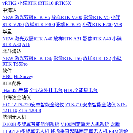
vRTK2
小碟RTK iRTK10
iRTK5X
中海达
NEW
激光双摄RTK V5
放样RTK V300
影像RTK V5
小碟
RTK V200
放样RTK F300
影像RTK F5
小碟RTK F200
V98
华星
NEW
激光双摄RTK A40
放样RTK A31
影像RTK A40
小碟
RTK A30
A16
北斗海达
NEW
激光双摄RTK TS6
影像RTK TS6
放样RTK TS2
小碟
RTK TS5Pro
软件
HBC
Hi-Survey
RTK配件
iHand55手簿
全协议外挂电台
HDL全能星电台
中海达全站仪
HOT
ZTS-720安卓智能全站仪
ZTS-710安卓智能全站仪
ZTS-
421L10
ZTS-420L8
航测无人机
D100H多旋翼智能航测系统
V100固定翼无人机系统
龙腾
L150/120多旋翼无人机
蜂虎垂直起降固定翼无人机
R4M测绘