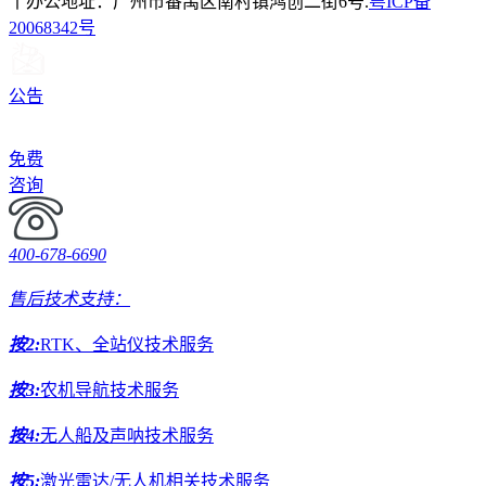
丨办公地址：广州市番禺区南村镇鸿创二街6号.
粤ICP备
20068342号
公告
免费
咨询
400-678-6690
售后技术支持：
按2:
RTK、全站仪技术服务
按3:
农机导航技术服务
按4:
无人船及声呐技术服务
按5:
激光雷达/无人机相关技术服务