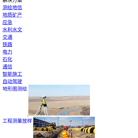
解决方案
测绘地信
地质矿产
应急
水利水文
交通
铁路
电力
石化
通信
智能施工
自动驾驶
地形图测绘
工程测量放样