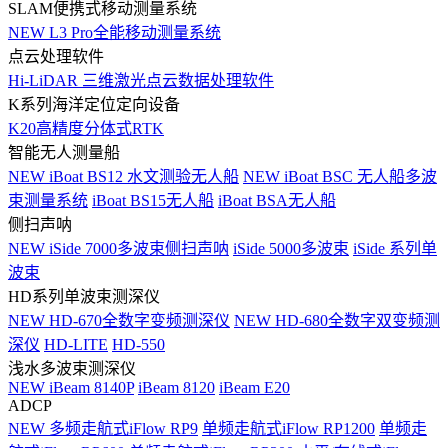
SLAM便携式移动测量系统
NEW
L3 Pro全能移动测量系统
点云处理软件
Hi-LiDAR 三维激光点云数据处理软件
K系列海洋定位定向设备
K20高精度分体式RTK
智能无人测量船
NEW
iBoat BS12 水文测验无人船
NEW
iBoat BSC 无人船多波
束测量系统
iBoat BS15无人船
iBoat BSA无人船
侧扫声呐
NEW
iSide 7000多波束侧扫声呐
iSide 5000多波束
iSide 系列单
波束
HD系列单波束测深仪
NEW
HD-670全数字变频测深仪
NEW
HD-680全数字双变频测
深仪
HD-LITE
HD-550
浅水多波束测深仪
NEW
iBeam 8140P
iBeam 8120
iBeam E20
ADCP
NEW
多频走航式iFlow RP9
单频走航式iFlow RP1200
单频走