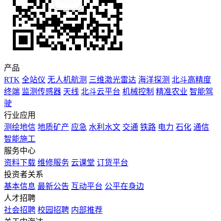
产品
RTK
全站仪
无人机航测
三维激光雷达
海洋探测
北斗高精度
终端
监测传感器
天线
北斗云平台
机械控制
精准农业
智能驾
驶
行业应用
测绘地信
地质矿产
应急
水利水文
交通
铁路
电力
石化
通信
智能施工
服务中心
资料下载
维修服务
云课堂
订货平台
投资者关系
基本信息
最新公告
互动平台
公平在身边
人才招聘
社会招聘
校园招聘
内部推荐