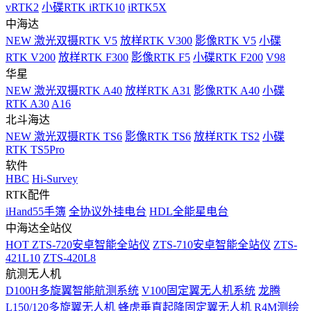
vRTK2
小碟RTK iRTK10
iRTK5X
中海达
NEW
激光双摄RTK V5
放样RTK V300
影像RTK V5
小碟
RTK V200
放样RTK F300
影像RTK F5
小碟RTK F200
V98
华星
NEW
激光双摄RTK A40
放样RTK A31
影像RTK A40
小碟
RTK A30
A16
北斗海达
NEW
激光双摄RTK TS6
影像RTK TS6
放样RTK TS2
小碟
RTK TS5Pro
软件
HBC
Hi-Survey
RTK配件
iHand55手簿
全协议外挂电台
HDL全能星电台
中海达全站仪
HOT
ZTS-720安卓智能全站仪
ZTS-710安卓智能全站仪
ZTS-
421L10
ZTS-420L8
航测无人机
D100H多旋翼智能航测系统
V100固定翼无人机系统
龙腾
L150/120多旋翼无人机
蜂虎垂直起降固定翼无人机
R4M测绘