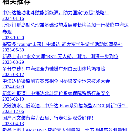
相关推荐
中海达推动北斗赋能新能源，助力国家“双碳”战略！
2024-01-16
所罗门群岛副总理兼基础设施发展部长梅兰加一行莅临中海达
参观
2023-10-20
探索多"young"未来！中海达-武大留学生游学活动圆满举办
2023-05-30
新品上市 | “水文大师”BS12无人船，测流、测深一步到位
2023-08-29
争分夺秒！中海达全力驰援广州白云山体垮塌抢险
2025-08-12
中海达桥梁监测方案亮相全国桥梁安全运营技术大会
2024-08-09
新华社报道！中海达北斗定位系统保障铁路行车安全
2023-02-10
突破浅水、低流速，中海达iFlow系列智能型ADCP创新“低”！
2023-12-06
国产水文装备实力凸显，行走江湖深受好评！
2023-04-13
新品上市丨iBoat BS15智能无人测量船，水下地貌高效测量利