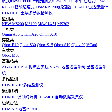
航式iFlow RP600
单频走航式iFlow RP300
水平/在线式iFlow
RH600
智能缆道式iFlow RP1200(缆道版)
HD-LLJ 雷达流量计
HD-TRHS 土壤多参数检测仪
监测类
NEW
MS200
MS100
MS401/451
MS302
手机类
Qmini A30
Qmini A20
Qmini A10
穿戴类
Qbox B10
Qbox S30
Qbox S15
Qbox S10
Qbox 20
VCard
车载类
Qbox M50
基准站类
AT-45101CP 3D扼流圈天线
VNet8
地基增强系统
星基增强系
统
多维监测
HDS101/102多维监测仪
遥测终端
HDM105遥测终端机
HD-MCU自动数据采集仪
边坡雷达
HD-SAR 地基InSAR