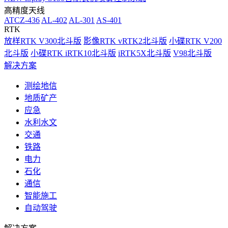
高精度天线
ATCZ-436
AL-402
AL-301
AS-401
RTK
放样RTK V300北斗版
影像RTK vRTK2北斗版
小碟RTK V200
北斗版
小碟RTK iRTK10北斗版
iRTK5X北斗版
V98北斗版
解决方案
测绘地信
地质矿产
应急
水利水文
交通
铁路
电力
石化
通信
智能施工
自动驾驶