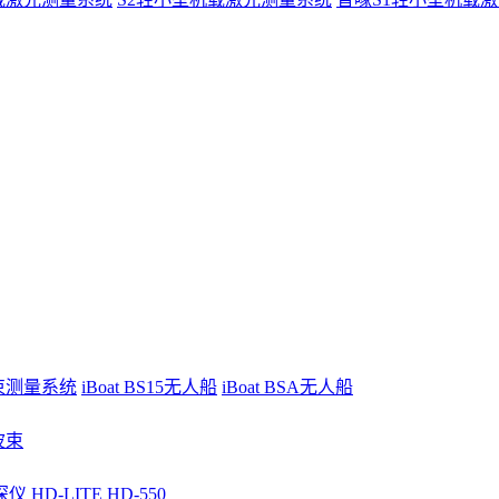
波束测量系统
iBoat BS15无人船
iBoat BSA无人船
波束
深仪
HD-LITE
HD-550