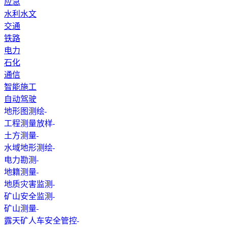
应急
水利水文
交通
铁路
电力
石化
通信
智能施工
自动驾驶
地形图测绘
工程测量放样
土方测量
水域地形测绘
电力勘测
地籍测量
地质灾害监测
矿山安全监测
矿山测量
露天矿人车安全管控