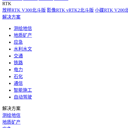
RTK
放样RTK V300北斗版
影像RTK vRTK2北斗版
小碟RTK V20
解决方案
测绘地信
地质矿产
应急
水利水文
交通
铁路
电力
石化
通信
智能施工
自动驾驶
解决方案
测绘地信
地质矿产