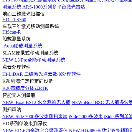
测量系统
ARS-1000系列多平台激光雷达
地面三维激光扫描仪
HD TLS360
车载三维激光移动测量系统
HiScan-R
船载测量系统
iAqua船载测量系统
SLAM便携式移动测量系统
NEW
L3 Pro全能移动测量系统
点云处理软件
Hi-LiDAR 三维激光点云数据处理软件
K系列海洋定位定向设备
K20高精度分体式RTK
智能无人测量船
NEW
iBoat BS12 水文测验无人船
NEW
iBoat BSC 无人船多
侧扫声呐
NEW
iSide 7000多波束侧扫声呐
iSide 5000多波束
iSide 系列单
HD系列单波束测深仪
NEW
HD-670全数字变频测深仪
NEW
HD-680全数字双变频测