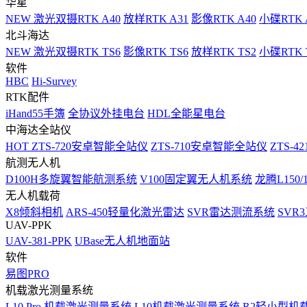
华星
NEW
激光双摄RTK A40
放样RTK A31
影像RTK A40
小碟RTK 
北斗海达
NEW
激光双摄RTK TS6
影像RTK TS6
放样RTK TS2
小碟RTK T
软件
HBC
Hi-Survey
RTK配件
iHand55手簿
全协议外挂电台
HDL全能星电台
中海达全站仪
HOT
ZTS-720安卓智能全站仪
ZTS-710安卓智能全站仪
ZTS-42
航测无人机
D100H多旋翼智能航测系统
V100固定翼无人机系统
龙腾L150
无人机载荷
X8倾斜相机
ARS-450轻量化激光雷达
SVR雷达测流系统
SVR
UAV-PPK
UAV-381-PPK
UBase无人机地面站
软件
易图PRO
机载激光测量系统
L10 Pro 机载激光测量系统
L10机载激光测量系统
R2轻小型机