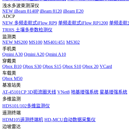
浅水多波束测深仪
NEW
iBeam 8140P
iBeam 8120
iBeam E20
ADCP
NEW
多频走航式iFlow RP9
单频走航式iFlow RP1200
单频走航式i
TRHS 土壤多参数检测仪
监测类
NEW
MS200
MS100
MS401/451
MS302
手机类
Qmini A30
Qmini A20
Qmini A10
穿戴类
Qbox B10
Qbox S30
Qbox S15
Qbox S10
Qbox 20
VCard
车载类
Qbox M50
基准站类
AT-45101CP 3D扼流圈天线
VNet8
地基增强系统
星基增强系统
多维监测
HDS101/102多维监测仪
遥测终端
HDM105遥测终端机
HD-MCU自动数据采集仪
边坡雷达