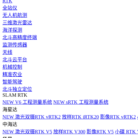
RTK
全站仪
无人机航测
三维激光雷达
海洋探测
北斗高精度终端
监测传感器
天线
北斗云平台
机械控制
精准农业
智能驾驶
北斗独立定位
SLAM RTK
NEW
V6 工程测量系统
NEW
sRTK 工程测量系统
海星达
NEW
激光双摄RTK vRTK2
放样RTK iRTK20
影像RTK vRTK2
中海达
NEW
激光双摄RTK V5
放样RTK V300
影像RTK V5
小碟 RTK 