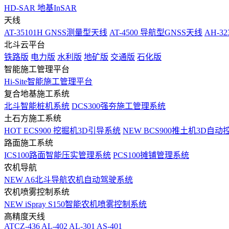
HD-SAR 地基InSAR
天线
AT-35101H GNSS测量型天线
AT-4500 导航型GNSS天线
AH-3
北斗云平台
铁路版
电力版
水利版
地矿版
交通版
石化版
智能施工管理平台
Hi-Site智能施工管理平台
复合地基施工系统
北斗智能桩机系统
DCS300强夯施工管理系统
土石方施工系统
HOT
ECS900 挖掘机3D引导系统
NEW
BCS900推土机3D自动
路面施工系统
ICS100路面智能压实管理系统
PCS100摊铺管理系统
农机导航
NEW
A6北斗导航农机自动驾驶系统
农机喷雾控制系统
NEW
iSpray S150智能农机喷雾控制系统
高精度天线
ATCZ-436
AL-402
AL-301
AS-401