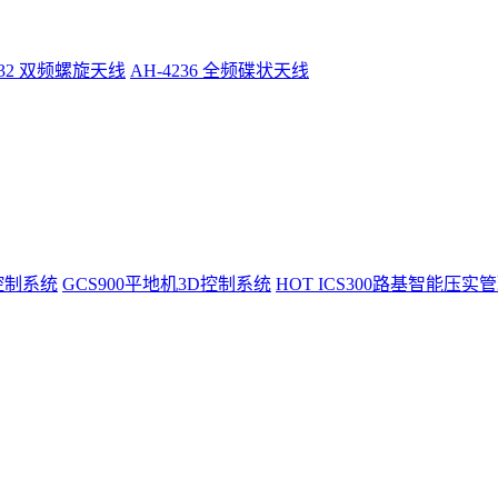
232 双频螺旋天线
AH-4236 全频碟状天线
控制系统
GCS900平地机3D控制系统
HOT
ICS300路基智能压实