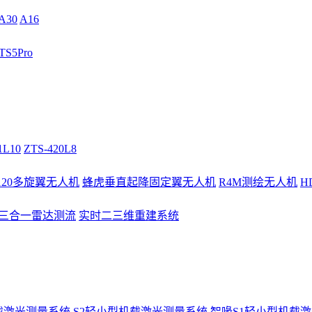
A30
A16
S5Pro
1L10
ZTS-420L8
/120多旋翼无人机
蜂虎垂直起降固定翼无人机
R4M测绘无人机
H
3三合一雷达测流
实时二三维重建系统
载激光测量系统
S2轻小型机载激光测量系统
智喙S1轻小型机载