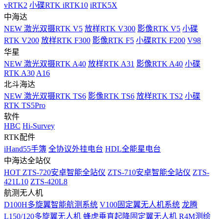
vRTK2
小碟RTK iRTK10
iRTK5X
中海达
NEW
激光双摄RTK V5
放样RTK V300
影像RTK V5
小碟
RTK V200
放样RTK F300
影像RTK F5
小碟RTK F200
V98
华星
NEW
激光双摄RTK A40
放样RTK A31
影像RTK A40
小碟
RTK A30
A16
北斗海达
NEW
激光双摄RTK TS6
影像RTK TS6
放样RTK TS2
小碟
RTK TS5Pro
软件
HBC
Hi-Survey
RTK配件
iHand55手簿
全协议外挂电台
HDL全能星电台
中海达全站仪
HOT
ZTS-720安卓智能全站仪
ZTS-710安卓智能全站仪
ZTS-
421L10
ZTS-420L8
航测无人机
D100H多旋翼智能航测系统
V100固定翼无人机系统
龙腾
L150/120多旋翼无人机
蜂虎垂直起降固定翼无人机
R4M测绘