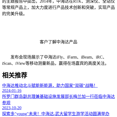
的主题报告中提出，2014年，中海达在RTK、测深仪、全站仪
等常规产品上，加大力度进行产品技术创新和突破，实现产品
的完美升级。
客户了解中海达产品
发布会现场展示了中海达iFly、iFarm、iBeam、iRC、
iScan、iView等移动测量新品，赢得在场嘉宾的高度关注。
相关推荐
中海达推动北斗赋能新能源，助力国家“双碳”战略！
2024-01-16
所罗门群岛副总理兼基础设施发展部长梅兰加一行莅临中海达
参观
2023-10-20
探索多"young"未来！中海达-武大留学生游学活动圆满举办