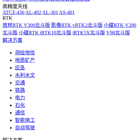
高精度天线
ATCZ-436
AL-402
AL-301
AS-401
RTK
放样RTK V300北斗版
影像RTK vRTK2北斗版
小碟RTK V200
北斗版
小碟RTK iRTK10北斗版
iRTK5X北斗版
V98北斗版
解决方案
测绘地信
地质矿产
应急
水利水文
交通
铁路
电力
石化
通信
智能施工
自动驾驶