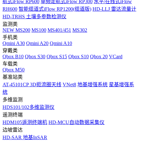
航式iFlow RP600
单频走航式iFlow RP300
水平/在线式iFlow
RH600
智能缆道式iFlow RP1200(缆道版)
HD-LLJ 雷达流量计
HD-TRHS 土壤多参数检测仪
监测类
NEW
MS200
MS100
MS401/451
MS302
手机类
Qmini A30
Qmini A20
Qmini A10
穿戴类
Qbox B10
Qbox S30
Qbox S15
Qbox S10
Qbox 20
VCard
车载类
Qbox M50
基准站类
AT-45101CP 3D扼流圈天线
VNet8
地基增强系统
星基增强系
统
多维监测
HDS101/102多维监测仪
遥测终端
HDM105遥测终端机
HD-MCU自动数据采集仪
边坡雷达
HD-SAR 地基InSAR