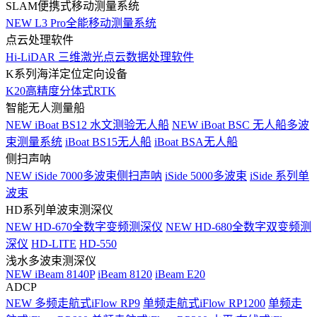
SLAM便携式移动测量系统
NEW
L3 Pro全能移动测量系统
点云处理软件
Hi-LiDAR 三维激光点云数据处理软件
K系列海洋定位定向设备
K20高精度分体式RTK
智能无人测量船
NEW
iBoat BS12 水文测验无人船
NEW
iBoat BSC 无人船多波
束测量系统
iBoat BS15无人船
iBoat BSA无人船
侧扫声呐
NEW
iSide 7000多波束侧扫声呐
iSide 5000多波束
iSide 系列单
波束
HD系列单波束测深仪
NEW
HD-670全数字变频测深仪
NEW
HD-680全数字双变频测
深仪
HD-LITE
HD-550
浅水多波束测深仪
NEW
iBeam 8140P
iBeam 8120
iBeam E20
ADCP
NEW
多频走航式iFlow RP9
单频走航式iFlow RP1200
单频走