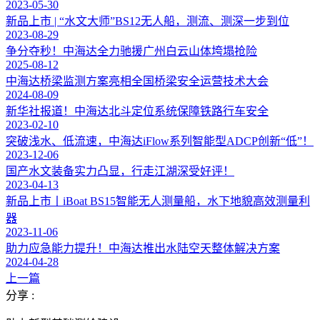
2023-05-30
新品上市 | “水文大师”BS12无人船，测流、测深一步到位
2023-08-29
争分夺秒！中海达全力驰援广州白云山体垮塌抢险
2025-08-12
中海达桥梁监测方案亮相全国桥梁安全运营技术大会
2024-08-09
新华社报道！中海达北斗定位系统保障铁路行车安全
2023-02-10
突破浅水、低流速，中海达iFlow系列智能型ADCP创新“低”！
2023-12-06
国产水文装备实力凸显，行走江湖深受好评！
2023-04-13
新品上市丨iBoat BS15智能无人测量船，水下地貌高效测量利
器
2023-11-06
助力应急能力提升！中海达推出水陆空天整体解决方案
2024-04-28
上一篇
分享 :