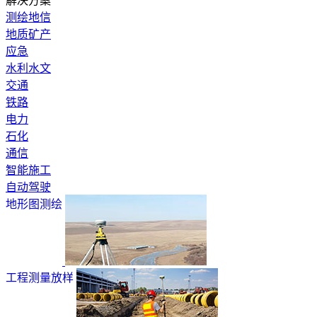
解决方案
测绘地信
地质矿产
应急
水利水文
交通
铁路
电力
石化
通信
智能施工
自动驾驶
地形图测绘
工程测量放样