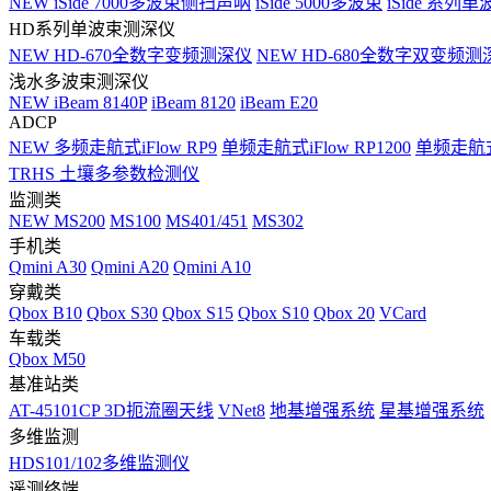
NEW
iSide 7000多波束侧扫声呐
iSide 5000多波束
iSide 系列单
HD系列单波束测深仪
NEW
HD-670全数字变频测深仪
NEW
HD-680全数字双变频测
浅水多波束测深仪
NEW
iBeam 8140P
iBeam 8120
iBeam E20
ADCP
NEW
多频走航式iFlow RP9
单频走航式iFlow RP1200
单频走航式i
TRHS 土壤多参数检测仪
监测类
NEW
MS200
MS100
MS401/451
MS302
手机类
Qmini A30
Qmini A20
Qmini A10
穿戴类
Qbox B10
Qbox S30
Qbox S15
Qbox S10
Qbox 20
VCard
车载类
Qbox M50
基准站类
AT-45101CP 3D扼流圈天线
VNet8
地基增强系统
星基增强系统
多维监测
HDS101/102多维监测仪
遥测终端