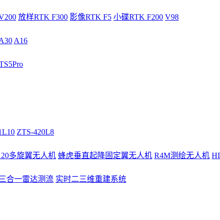
V200
放样RTK F300
影像RTK F5
小碟RTK F200
V98
A30
A16
S5Pro
1L10
ZTS-420L8
/120多旋翼无人机
蜂虎垂直起降固定翼无人机
R4M测绘无人机
H
3三合一雷达测流
实时二三维重建系统