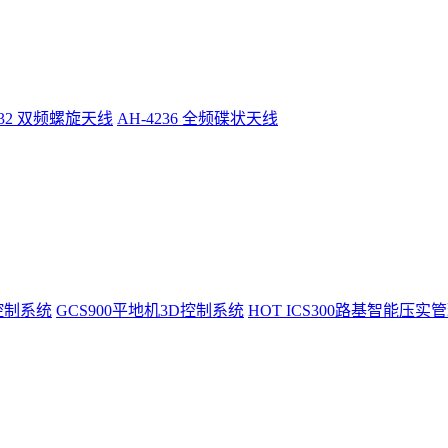
232 双频螺旋天线
AH-4236 全频碟状天线
控制系统
GCS900平地机3D控制系统
HOT
ICS300路基智能压实