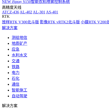
NEW
iSpray S150智能农机喷雾控制系统
高精度天线
ATCZ-436
AL-402
AL-301
AS-401
RTK
放样RTK V300北斗版
影像RTK vRTK2北斗版
小碟RTK V20
解决方案
测绘地信
地质矿产
应急
水利水文
交通
铁路
电力
石化
通信
智能施工
自动驾驶
解决方案