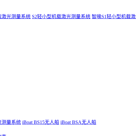
载激光测量系统
S2轻小型机载激光测量系统
智喙S1轻小型机载
波束测量系统
iBoat BS15无人船
iBoat BSA无人船