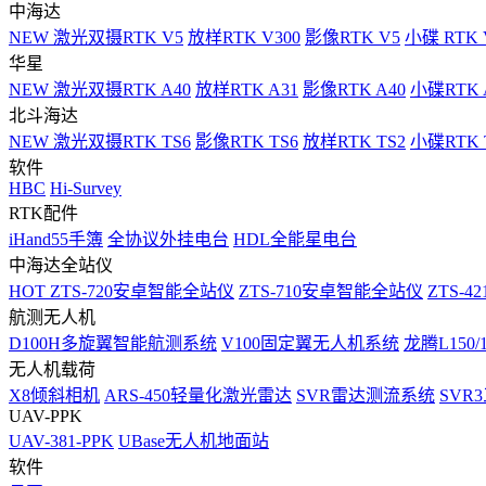
中海达
NEW
激光双摄RTK V5
放样RTK V300
影像RTK V5
小碟 RTK 
华星
NEW
激光双摄RTK A40
放样RTK A31
影像RTK A40
小碟RTK 
北斗海达
NEW
激光双摄RTK TS6
影像RTK TS6
放样RTK TS2
小碟RTK T
软件
HBC
Hi-Survey
RTK配件
iHand55手簿
全协议外挂电台
HDL全能星电台
中海达全站仪
HOT
ZTS-720安卓智能全站仪
ZTS-710安卓智能全站仪
ZTS-42
航测无人机
D100H多旋翼智能航测系统
V100固定翼无人机系统
龙腾L150
无人机载荷
X8倾斜相机
ARS-450轻量化激光雷达
SVR雷达测流系统
SVR
UAV-PPK
UAV-381-PPK
UBase无人机地面站
软件