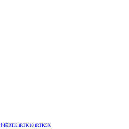
小碟RTK iRTK10
iRTK5X