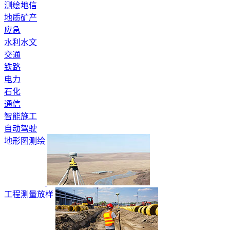
测绘地信
地质矿产
应急
水利水文
交通
铁路
电力
石化
通信
智能施工
自动驾驶
地形图测绘
工程测量放样