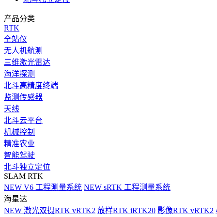
产品分类
RTK
全站仪
无人机航测
三维激光雷达
海洋探测
北斗高精度终端
监测传感器
天线
北斗云平台
机械控制
精准农业
智能驾驶
北斗独立定位
SLAM RTK
NEW
V6 工程测量系统
NEW
sRTK 工程测量系统
海星达
NEW
激光双摄RTK vRTK2
放样RTK iRTK20
影像RTK vRTK2